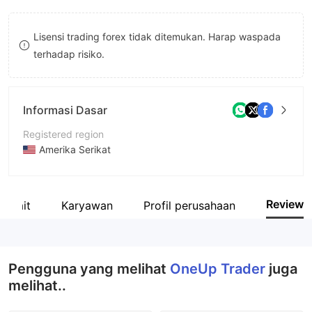
9
7
Lisensi trading forex tidak ditemukan. Harap waspada
8
terhadap risiko.
9
Informasi Dasar
Registered region
Amerika Serikat
Periode operasi
5-10 tahun
Review
erkait
Karyawan
Profil perusahaan
Nama perusahaan
OneUp Trader
Pengguna yang melihat
OneUp Trader
juga
melihat..