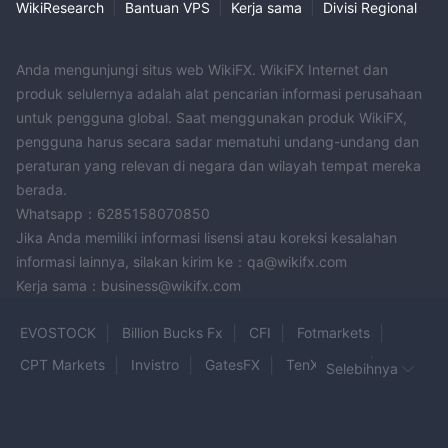
besar. Tingkat modal yang bervariasi memungkinkan para
WikiResearch
|
Bantuan VPS
|
Kerja sama
|
Divisi Regional
trader memilih akun yang sesuai dengan toleransi risiko dan
tujuan trading mereka.
Anda mengunjungi situs web WikiFX. WikiFX Internet dan
Cara Membuka Akun?
produk selulernya adalah alat pencarian informasi perusahaan
untuk pengguna global. Saat menggunakan produk WikiFX,
Membuka akun dengan OneUp Trader adalah proses yang
pengguna harus secara sadar mematuhi undang-undang dan
mudah. Berikut adalah langkah-langkah konkret untuk
peraturan yang relevan di negara dan wilayah tempat mereka
membantu Anda:
berada.
Pilih Jenis Akun:
Whatsapp：6285158070850
Kunjungi situs web OneUp Trader dan navigasikan ke bagian
Jika Anda memiliki informasi lisensi atau koreksi kesalahan
jenis akun.
informasi lainnya, silakan kirim ke：qa@wikifx.com
Pilih akun trading yang terdanai yang sesuai dengan modal dan
Kerja sama：business@wikifx.com
preferensi trading Anda.
Kirim Aplikasi:
EVOSTOCK
Billion Bucks Fx
CFI
Fotmarkets
Isilah formulir aplikasi online dengan informasi pribadi dan
CPT Markets
Invistro
GatesFX
TenX Prime
Selebihnya
keuangan yang akurat.
Auxiliumfx
JM Trade
VALUTRADES
Z FOREX
Pastikan semua kolom yang diperlukan diisi dengan benar
untuk mempercepat proses persetujuan akun.
Cornor
topindex
BTZ Trading
STAR Traders