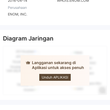
2016-04-14
WHOIS.ENOM.COM
Perusahaan
ENOM, INC.
Diagram Jaringan
Langganan sekarang di
Aplikasi untuk akses penuh
OneUp
Trader
Unduh APLIKASI