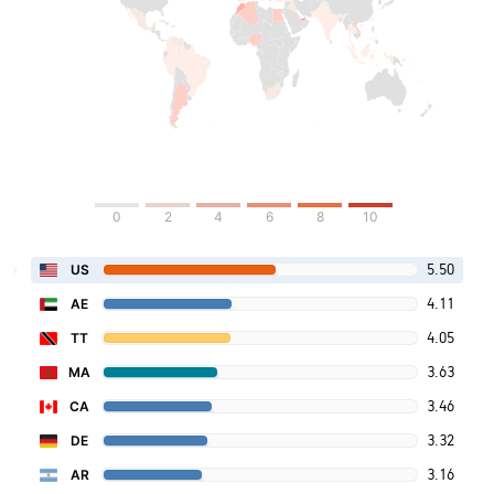
0
2
4
6
8
10
5.50
US
4.11
AE
4.05
TT
3.63
MA
3.46
CA
3.32
DE
3.16
AR