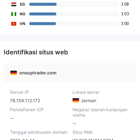
3.08
EG
3.03
NG
3.00
VN
Identifikasi situs web
oneuptrader.com
Server IP
Lokasi server
78.159.112.172
Jerman
Pendaftaran ICP
Negara/ daerah kunjungan
utama
--
--
Tanggal pembuatan domain
Situs Web