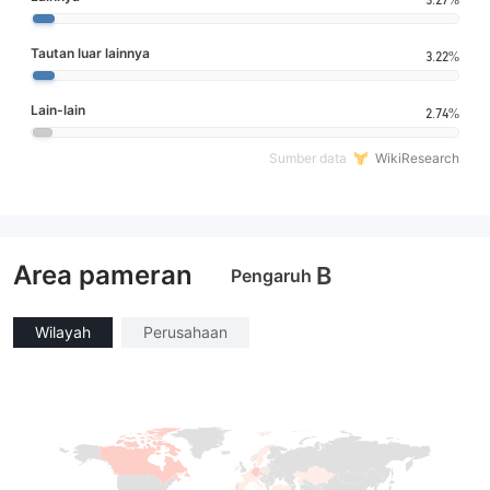
Tautan luar lainnya
3.22%
Lain-lain
2.74%
Sumber data
WikiResearch
Area pameran
B
Pengaruh
Wilayah
Perusahaan