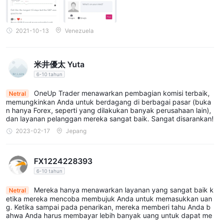
menimbulkan masalah tentang kepatuhan platform terhadap
standar industri dan perlindungan kepentingan pengguna.
Analisis Pasar Terbatas dan Wawasan:
Platform ini
2021-10-13
Venezuela
menyediakan analisis pasar terbatas dan wawasan, yang dapat
menjadi kekurangan bagi para trader yang sangat
mengandalkan informasi pasar komprehensif untuk
米井優太 Yuta
pengambilan keputusan yang terinformasi.
6-10 tahun
OneUp Trader menawarkan pembagian komisi terbaik,
Jenis Akun
Netral
memungkinkan Anda untuk berdagang di berbagai pasar (buka
OneUp Trader menyediakan berbagai jenis akun trading yang
n hanya Forex, seperti yang dilakukan banyak perusahaan lain),
dan layanan pelanggan mereka sangat baik. Sangat disarankan!
didanai yang disesuaikan dengan tingkat modal yang berbeda.
2023-02-17
Jepang
$25,000
Akun
dirancang untuk trader dengan modal awal
yang moderat, menawarkan kesempatan untuk melakukan
perdagangan hingga 15 kontrak dan mencapai target
FX1224228393
keuntungan sebesar $9,000. Akun ini memiliki trailing
6-10 tahun
drawdown sebesar $5,000, tanpa batasan kerugian harian, dan
Mereka hanya menawarkan layanan yang sangat baik k
Netral
keuntungan pertama sebesar $10,000 gratis. Akun ini
etika mereka mencoba membujuk Anda untuk memasukkan uan
g. Ketika sampai pada penarikan, mereka memberi tahu Anda b
memungkinkan reset saldo tanpa batas, pembagian
ahwa Anda harus membayar lebih banyak uang untuk dapat me