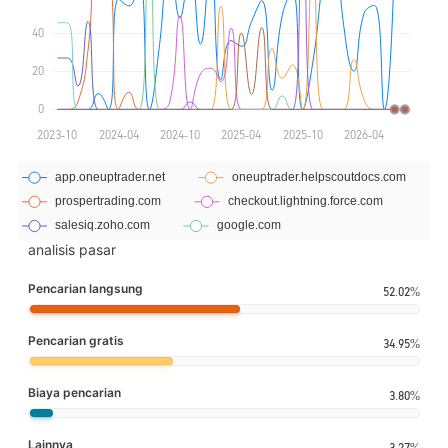
analisis pasar
Pencarian langsung
52.02%
Pencarian gratis
34.95%
Biaya pencarian
3.80%
Lainnya
3.27%