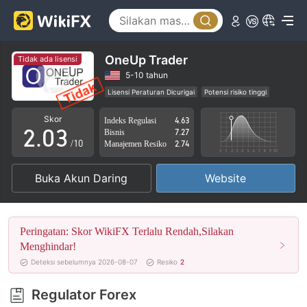
0
OneUp Trader
Tidak ada lisensi
0
1
5-10 tahun
Lisensi Peraturan Dicurigai
Potensi risiko tinggi
1
2
Skor
Indeks Regulasi
4.63
2
.
0
3
Bisnis
7.27
/10
Manajemen Resiko
2.74
3
1
4
Buka Akun Daring
Website
4
2
5
5
3
6
Peringatan: Skor WikiFX Terlalu Rendah,Silakan
6
4
7
Menghindar!
Deteksi sebelumnya 2026-08-07
Resiko
2
7
5
8
Regulator Forex
8
6
9