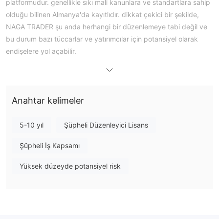
platformudur. genellikle sıkı mali kanunlara ve standartlara sahip
olduğu bilinen Almanya'da kayıtlıdır. dikkat çekici bir şekilde,
NAGA TRADER şu anda herhangi bir düzenlemeye tabi değil ve
bu durum bazı tüccarlar ve yatırımcılar için potansiyel olarak
endişelere yol açabilir.
NAGA TRADERmüşterilerine forex endüstrisindeki en popüler
ticaret platformlarından ikisini sunmaktadır: metatrader 4 (mt4)
ve metatrader 5 (mt5). bu platformlar yatırımcıların finansal
Anahtar kelimeler
piyasaları analiz etmelerine, ticaret robotlarını kullanmalarına ve
birçok gelişmiş ticaret aracına erişmelerine olanak tanır.
Broker, (+34) 911332462 numaralı telefondan veya
5-10 yıl
Şüpheli Düzenleyici Lisans
info@nagabrokers.com adresinden e-posta yoluyla ulaşılabilen
Şüpheli İş Kapsamı
müşteri desteği sunmaktadır.
Yüksek düzeyde potansiyel risk
Artılar ve eksiler
Artıları:
Çeşitli Piyasa Enstrümanları:
Broker, yatırımcılara geniş bir
yelpaze sunarak ticaret için çeşitli türde piyasa araçları sağlar.
Bol Eğitim Kaynakları:
NAGA TRADERtüccar eğitimine