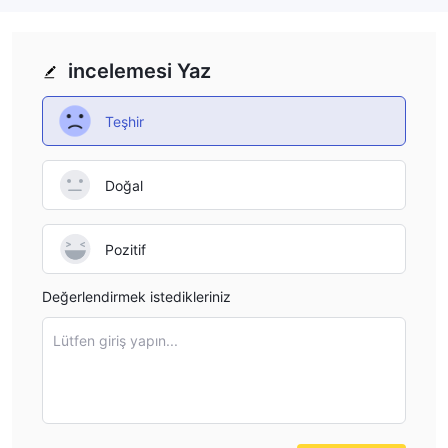
verdiği önemle öne çıkıyor. eğitim kaynakları arasında bir blog,
günlük sıcak haberler, bir öğrenme platformu (naga Learn), bir
sözlük, e-kitap kaynakları, web seminerleri, bir para birimi
incelemesi Yaz
ansiklopedisi ve bir para birimi dönüştürücü yer alır. Bu araçlar,
yatırımcılara, özellikle de bu alanda yeni olanlara, bilgilerini
Teşhir
oluşturma ve ticaret stratejilerini geliştirme konusunda önemli
ölçüde yardımcı olabilir.
Doğal
Eksileri:
Düzenlenmemiş:
NAGA TRADERşu anda düzenlemeye tabi
Pozitif
değildir. Adil ticaret uygulamalarını sağlayacak herhangi bir
düzenleyici gözetim bulunmayabileceğinden, düzenlemeye tabi
Değerlendirmek istedikleriniz
olmayan bir komisyoncuyla ticaret yapmak daha büyük bir risk
taşıyabilir.
Lütfen giriş yapın...
Nispeten Yeni Broker:
2 ile 5 yıl arasında faaliyette olan,
NAGA TRADER alanında nispeten yenidir. bu nedenle bazı
yatırımcılar, uzun süredir devam eden bir geçmişe sahip
olmadıkları için onlarla işlem yapma konusunda rahat olmayabilir.