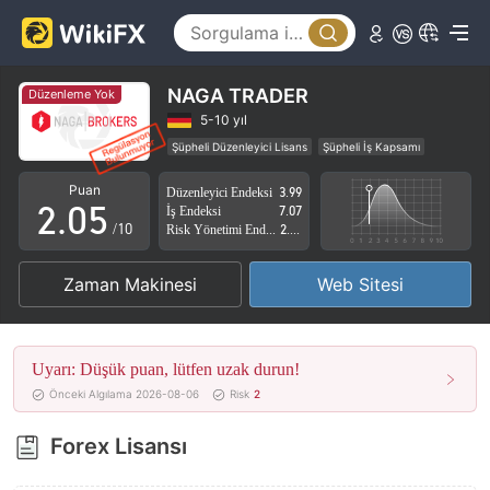
0
1
2
NAGA TRADER
Düzenleme Yok
0
3
5-10 yıl
Şüpheli Düzenleyici Lisans
Şüpheli İş Kapsamı
1
4
Yüksek düzeyde potansiyel risk
Puan
Düzenleyici Endeksi
3.99
2
.
0
5
İş Endeksi
7.07
/10
Risk Yönetimi Endeksi
2.88
3
1
6
Zaman Makinesi
Web Sitesi
4
2
7
5
3
8
Uyarı: Düşük puan, lütfen uzak durun!
6
4
9
Önceki Algılama 2026-08-06
Risk
2
7
5
Forex Lisansı
8
6