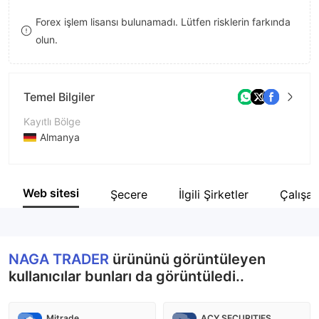
9
7
Forex işlem lisansı bulunamadı. Lütfen risklerin farkında
olun.
8
9
Temel Bilgiler
Kayıtlı Bölge
Almanya
İşletme Dönemi
5-10 yıl
Web sitesi
Şecere
İlgili Şirketler
Çalışan
Şirket Adı
NAGA BROKERS GmbH
NAGA TRADER
ürününü görüntüleyen
kullanıcılar bunları da görüntüledi..
Mitrade
ACY SECURITIES