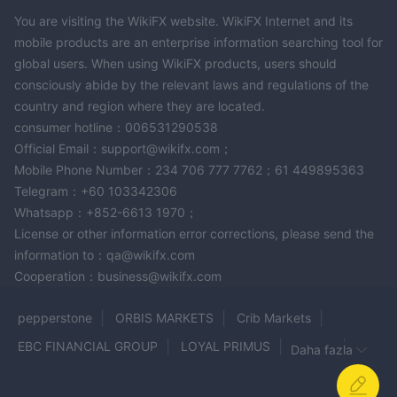
senedi fiyatlarının yükselişi veya düşüşü hakkında spekülasyon
You are visiting the WikiFX website. WikiFX Internet and its
yapmasına olanak tanır.
mobile products are an enterprise information searching tool for
Gerçek Hisse Senetleri:
Burada tüccarlar şirketlerin gerçek
global users. When using WikiFX products, users should
hisselerini alıp satabilirler.
consciously abide by the relevant laws and regulations of the
Kripto:
country and region where they are located.
NAGA TRADERgüvenlik için kriptografi kullanan dijital
consumer hotline：006531290538
veya sanal para birimleri olan çeşitli kripto para birimlerinde alım
Official Email：support@wikifx.com；
satım olanağı sunar.
Mobile Phone Number：234 706 777 7762；61 449895363
Endeksler:
Türev ticaretinin popüler bir biçimi olan endeks
Telegram：+60 103342306
ticareti, yatırımcıların belirli bir ülkenin borsasındaki bir grup
Whatsapp：+852-6613 1970；
hisse senedinin değerini temsil eden endekslerdeki fiyat
License or other information error corrections, please send the
hareketleri hakkında spekülasyon yapmasına olanak tanır.
information to：qa@wikifx.com
Emtialar:
Emtia ticareti, altın, petrol, pamuk, kahve ve daha
Cooperation：business@wikifx.com
fazlası gibi fiziksel varlıkların ticaretini içerir.
Vadeli işlemler:
Bunlar, alıcıyı gelecekte önceden belirlenmiş
pepperstone
ORBIS MARKETS
Crib Markets
bir tarih ve fiyatta bir varlığı satın almaya (veya satıcıya bir
EBC FINANCIAL GROUP
LOYAL PRIMUS
Bokefx
varlığı satmaya) zorunlu kılan finansal sözleşmelerdir.
Daha fazla
ETF'ler:
Borsada işlem gören fonlar, bireysel hisse senetlerine
Alpha Markets
FxPro
citypointtrading
InnoMP
benzer şekilde borsalarda işlem gören yatırım fonlarıdır.