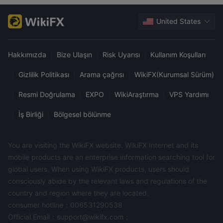
kullanıcının kendi ticaret hesabında yansıtır.
Para Yatırma ve Çekme
United States
Sınırlı Ülkeler
Hakkımızda
|
Bize Ulaşın
|
Risk Uyarısı
|
Kullanım Koşulları
NAGA Capital Ltd, aşağıdaki resimde listelenen belirli ülkelerin
sakinlerine hizmet vermemektedir.
|
Gizlilik Politikası
|
Arama çağrısı
|
WikiFX(Kurumsal Sürüm)
|
Resmi Doğrulama
|
EXPO
|
WikiAraştırma
|
VPS Yardımı
|
İş Birliği
|
Bölgesel bölünme
You are visiting the WikiFX website. WikiFX Internet and its
mobile products are an enterprise information searching tool for
global users. When using WikiFX products, users should
consciously abide by the relevant laws and regulations of the
country and region where they are located.
consumer hotline：006531290538
Official Email：support@wikifx.com；