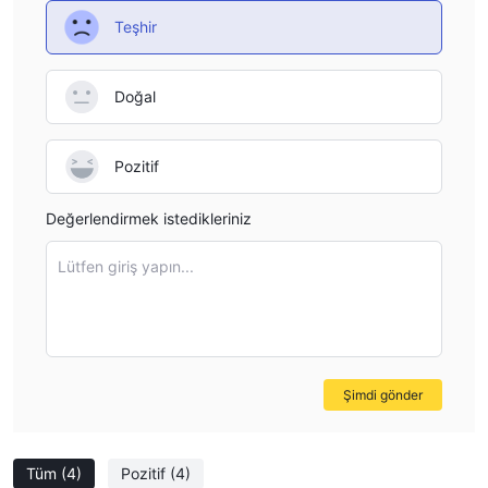
etmektedir. Ancak, transfer işleme süreleri ve ilişkili ücretler
Teşhir
bilinmemektedir.
Doğal
Pozitif
Değerlendirmek istedikleriniz
Lütfen giriş yapın...
Şimdi gönder
Tüm
(4)
Pozitif
(4)