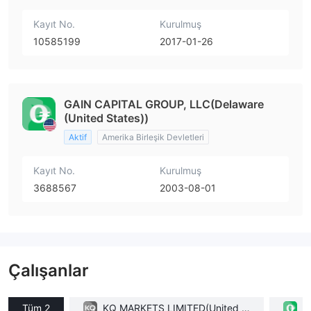
Kayıt No.
Kurulmuş
10585199
2017-01-26
GAIN CAPITAL GROUP, LLC(Delaware
(United States))
Aktif
Amerika Birleşik Devletleri
Kayıt No.
Kurulmuş
3688567
2003-08-01
Çalışanlar
Tüm 2
KQ MARKETS LIMITED(United Ki
G