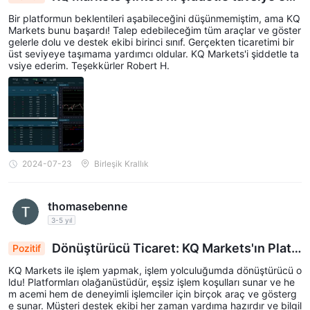
rim
Bir platformun beklentileri aşabileceğini düşünmemiştim, ama KQ
Markets bunu başardı! Talep edebileceğim tüm araçlar ve göster
gelerle dolu ve destek ekibi birinci sınıf. Gerçekten ticaretimi bir
üst seviyeye taşımama yardımcı oldular. KQ Markets'i şiddetle ta
vsiye ederim. Teşekkürler Robert H.
2024-07-23
Birleşik Krallık
thomasebenne
3-5 yıl
Dönüştürücü Ticaret: KQ Markets'ın Platf
Pozitif
ormu Başarıya Giden Yolculuğu Yükseltiyor
KQ Markets ile işlem yapmak, işlem yolculuğumda dönüştürücü o
ldu! Platformları olağanüstüdür, eşsiz işlem koşulları sunar ve he
m acemi hem de deneyimli işlemciler için birçok araç ve gösterg
e sunar. Müşteri destek ekibi her zaman yardıma hazırdır ve bilgil