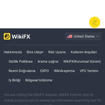
United States
Hakkımızda
|
Bize Ulaşın
|
Risk Uyarısı
|
Kullanım Koşulları
|
Gizlilik Politikası
|
Arama çağrısı
|
WikiFX(Kurumsal Sürüm)
|
Resmi Doğrulama
|
EXPO
|
WikiAraştırma
|
VPS Yardımı
|
İş Birliği
|
Bölgesel bölünme
You are visiting the WikiFX website. WikiFX Internet and its
mobile products are an enterprise information searching tool for