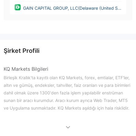
GAIN CAPITAL GROUP, LLC(Delaware (United St
ates))
Şirket Profili
KQ Markets Bilgileri
Birleşik Krallık'ta kayıtlı olan KQ Markets, forex, emtialar, ETF'ler,
altın ve gümüş, endeksler, tahviller, faiz oranları ve para birimleri
dahil olmak üzere 1300'den fazla işlem yapılabilir enstrüman
sunan bir aracı kurumdur. Aracı kurum ayrıca Web Trader, MT5
ve Uygulama sunmaktadır. KQ Markets aşıldığı için hala risklidir.
Artıları ve Eksileri
KQ Markets Güvenilir mi?
KQ Markets, FCA tarafından 780026 lisans numarasıyla