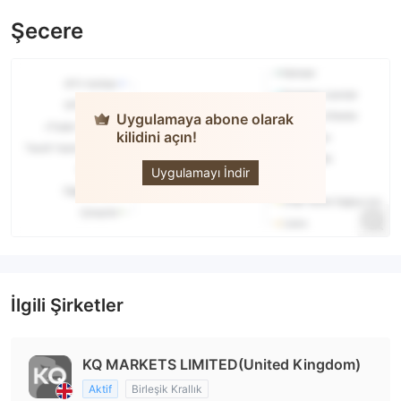
Şecere
Uygulamaya abone olarak
kilidini açın!
KQ
MARKETS
Uygulamayı İndir
İlgili Şirketler
KQ MARKETS LIMITED(United Kingdom)
Aktif
Birleşik Krallık