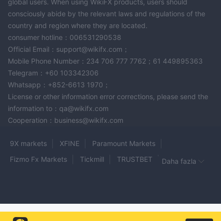
global users. When using WikiFX products, users should
consciously abide by the relevant laws and regulations of the
country and region where they are located.
consumer hotline：006531290538
Official Email：support@wikifx.com；
Mobile Phone Number：234 706 777 7762；61 449895363
Telegram：+60 103342306
Whatsapp：+852-6613 1970；
License or other information error corrections, please send the
information to：qa@wikifx.com
Cooperation：business@wikifx.com
9X markets
XFINE
Paramount Markets
Fizmo Fx Markets
Tickmill
TRUSTBET
Daha fazla
TP TRADES
EZ SQUARE
ALTIRYUS
Ailenroc
evest
BLUVOX
SHOGUN MARKETS
Nordex Invest
Heritage Holding
Prime Trust Market