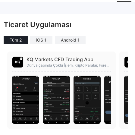
Şirket çalışanı
--
Ticaret Uygulaması
Tüm 2
iOS 1
Android 1
KQ Markets CFD Trading App
Dünya çapında Çoklu İşlem. Kripto Paralar, Forex,
Altın, Emtialar işlemleri yapın.