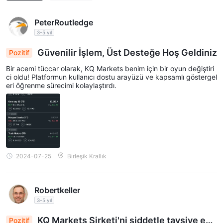
PeterRoutledge
3-5 yıl
Güvenilir İşlem, Üst Desteğe Hoş Geldiniz
Pozitif
Bir acemi tüccar olarak, KQ Markets benim için bir oyun değiştiri
ci oldu! Platformun kullanıcı dostu arayüzü ve kapsamlı göstergel
eri öğrenme sürecimi kolaylaştırdı.
2024-07-25
Birleşik Krallık
Robertkeller
3-5 yıl
KQ Markets Şirketi'ni şiddetle tavsiye ede
Pozitif