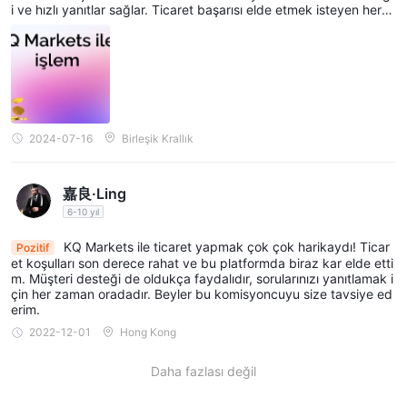
i ve hızlı yanıtlar sağlar. Ticaret başarısı elde etmek isteyen herke
se KQ Markets'i şiddetle tavsiye ederim. Teşekkürler, KQ Market
s!
2024-07-16
Birleşik Krallık
嘉良·Ling
6-10 yıl
KQ Markets ile ticaret yapmak çok çok harikaydı! Ticar
Pozitif
et koşulları son derece rahat ve bu platformda biraz kar elde etti
m. Müşteri desteği de oldukça faydalıdır, sorularınızı yanıtlamak i
çin her zaman oradadır. Beyler bu komisyoncuyu size tavsiye ed
erim.
2022-12-01
Hong Kong
Daha fazlası değil