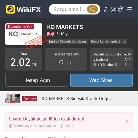
KQ MARKETS
Düzenleme Yok
0
0
5-10 yıl
Şüpheli Düzenleyici Lisans
Kendi kendini geliştirmiş
1
1
Şüpheli İş Kapsamı
Yüksek düzeyde potansiyel risk
Puan
Ticaret Yazılımı
Düzenleyici Endeksi
4.38
2
.
0
2
İş Endeksi
7.14
Good
/10
Risk Yönetimi Endeksi
2.62
3
1
3
Hesap Açın
Web Sitesi
4
2
4
5
3
5
KQ MARKETS Birleşik Krallık Doğrulandı: Fiziksel Varlık Bulunamadı
Danger
6
4
6
Uyarı: Düşük puan, lütfen uzak durun!
7
5
7
Önceki Algılama 2026-08-08
Risk
2
8
6
8