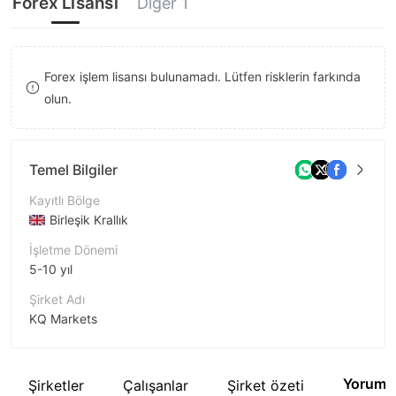
Forex Lisansı
Diğer 1
9
7
9
8
Forex işlem lisansı bulunamadı. Lütfen risklerin farkında
9
olun.
Temel Bilgiler
Kayıtlı Bölge
Birleşik Krallık
İşletme Dönemi
5-10 yıl
Şirket Adı
KQ Markets
Şirket Kısaltması
KQ MARKETS
Yorum
İlgili Şirketler
Çalışanlar
Şirket özeti