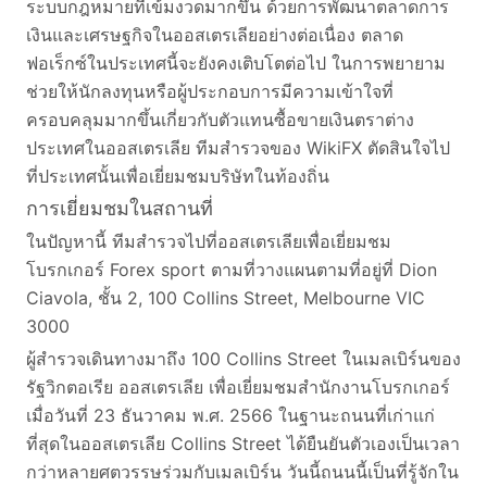
ระบบกฎหมายที่เข้มงวดมากขึ้น ด้วยการพัฒนาตลาดการ
เงินและเศรษฐกิจในออสเตรเลียอย่างต่อเนื่อง ตลาด
ฟอเร็กซ์ในประเทศนี้จะยังคงเติบโตต่อไป ในการพยายาม
ช่วยให้นักลงทุนหรือผู้ประกอบการมีความเข้าใจที่
ครอบคลุมมากขึ้นเกี่ยวกับตัวแทนซื้อขายเงินตราต่าง
ประเทศในออสเตรเลีย ทีมสำรวจของ WikiFX ตัดสินใจไป
ที่ประเทศนั้นเพื่อเยี่ยมชมบริษัทในท้องถิ่น
การเยี่ยมชมในสถานที่
ในปัญหานี้ ทีมสำรวจไปที่ออสเตรเลียเพื่อเยี่ยมชม
โบรกเกอร์ Forex sport ตามที่วางแผนตามที่อยู่ที่ Dion
Ciavola, ชั้น 2, 100 Collins Street, Melbourne VIC
3000
ผู้สำรวจเดินทางมาถึง 100 Collins Street ในเมลเบิร์นของ
รัฐวิกตอเรีย ออสเตรเลีย เพื่อเยี่ยมชมสำนักงานโบรกเกอร์
เมื่อวันที่ 23 ธันวาคม พ.ศ. 2566 ในฐานะถนนที่เก่าแก่
ที่สุดในออสเตรเลีย Collins Street ได้ยืนยันตัวเองเป็นเวลา
กว่าหลายศตวรรษร่วมกับเมลเบิร์น วันนี้ถนนนี้เป็นที่รู้จักใน