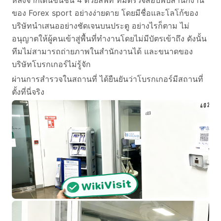
หลังจากเดินขึ้นชั้น 4 ด้วยลิฟท์ ทีมตรวจสอบพบสำนักงาน
ของ Forex sport อย่างง่ายดาย โดยมีชื่อและโลโก้ของ
บริษัทนำเสนออย่างชัดเจนบนประตู อย่างไรก็ตาม ไม่
อนุญาตให้ผู้คนเข้าสู่พื้นที่ทำงานโดยไม่มีบัตรเข้าถึง ดังนั้น
ทีมไม่สามารถถ่ายภาพในสำนักงานได้ และขนาดของ
บริษัทโบรกเกอร์ไม่รู้จัก
ผ่านการสำรวจในสถานที่ ได้ยืนยันว่าโบรกเกอร์มีสถานที่
ตั้งที่นี่จริง