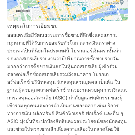
เหตุผลในการเยี่ยมชม
ออสเตรเลียมีวัฒนธรรมการซื้อขายที่ลึกซึ้งและสภาวะ
กฎหมายที่ได้รับการยอมรับทั่วโลก ตลาดเงินตราต่าง
ประเทศเป็นที่นิยมในประเทศนี้ โบรกเกอร์เงินตราชั้นนำ
ของออสเตรเลียรายงานว่ามีปริมาณการซื้อขายรายวัน
มากกว่าการซื้อขายเงินสดในหุ้นออสเตรเลีย ผู้เข้าร่วม
ตลาดฟอเร็กซ์ออสเตรเลียรวมถึงธนาคาร โบรกเก
อร์ฟอเร็กซ์ บริษัทลงทุน นักลงทุนส่วนบุคคล เป็นต้น ใน
ฐานะผู้ควบคุมตลาดฟอเร็กซ์ หน่วยงานควบคุมการเงินและ
การลงทุนออสเตรเลีย (ASIC) กำกับดูแลพฤติกรรมของผู้
เข้าร่วมทุกคนและการดำเนินงานของตลาดเช่นบริการ
ทางการเงิน หลักทรัพย์ สินค้าฟิวเจอร์ ฟอเร็กซ์ และอื่น ๆ
ASIC มุ่งมั่นที่จะปกป้องสิทธิและผลประโยชน์ของนักลงทุน
และช่วยให้พวกเขาหลีกเลี่ยงความเสี่ยงในตลาดโดยใช้