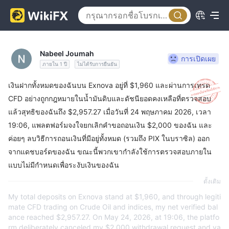
Nabeel Joumah
การเปิดเผย
ภายใน 1 ปี
ไม่ได้รับการยืนยัน
เงินฝากทั้งหมดของฉันบน Exnova อยู่ที่ $1,960 และผ่านการเทรด
CFD อย่างถูกกฎหมายในน้ำมันดิบและดัชนียอดคงเหลือที่ตรวจสอบ
แล้วสุทธิของฉันถึง $2,957.27 เมื่อวันที่ 24 พฤษภาคม 2026, เวลา
19:06, แพลตฟอร์มจงใจยกเลิกคำขอถอนเงิน $2,000 ของฉัน และ
ค่อยๆ ลบวิธีการถอนเงินที่มีอยู่ทั้งหมด (รวมถึง PIX ในบราซิล) ออก
จากแดชบอร์ดของฉัน ขณะนี้พวกเขากำลังใช้การตรวจสอบภายใน
แบบไม่มีกำหนดเพื่อระงับเงินของฉัน
ดั้งเดิม
My total deposits on Exnova stand at $1,960, and through legiti
mate CFD trading on Crude Oil and indices, my net verified bal
ance reached $2,957.27. On May 24, 2026, at 19:06, the platfo
rm deliberately canceled my $2,000 withdrawal request and ya