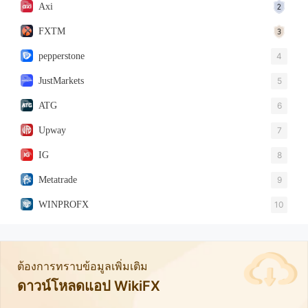
Axi
FXTM
pepperstone
4
JustMarkets
5
ATG
6
Upway
7
IG
8
Metatrade
9
WINPROFX
10
ต้องการทราบข้อมูลเพิ่มเติม
ดาวน์โหลดแอป WikiFX