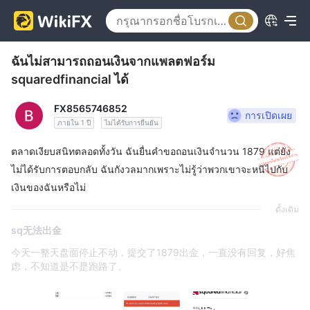
ฉันไม่สามารถถอนเงินจากแพลตฟอร์ม
squaredfinancial ได้
FX8565746852
การเปิดเผย
ภายใน 1 ปี
ไม่ได้รับการยืนยัน
ตลาดเงียบสนิทตลอดทั้งวัน ฉันยื่นคำขอถอนเงินจำนวน 1879 แต่ยัง
ไม่ได้รับการตอบกลับ ฉันกังวลมากเพราะไม่รู้ว่าพวกเขาจะหนีไปกับ
เงินของฉันหรือไม่
ดั้งเดิม
sq无法出金
今天一整天盘面停止不动，提交了1879出金，一直没有回复，好焦
虑，不知道是不是跑路了。