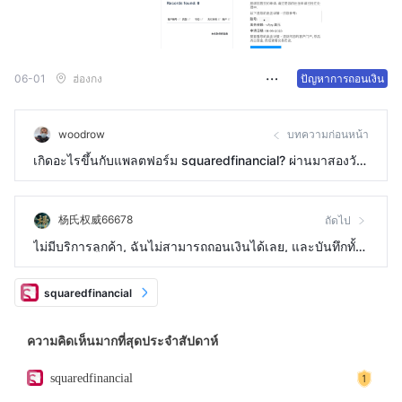
06-01
ฮ่องกง
ปัญหาการถอนเงิน
woodrow
บทความก่อนหน้า
เกิดอะไรขึ้นกับแพลตฟอร์ม squaredfinancial? ผ่านมาสองวัน
แล้วตั้งแต่ฉันติดต่อพวกเขาครั้งสุดท้ายและตลาดยังไม่เปิด
杨氏权威66678
ถัดไป
ไม่มีบริการลูกค้า, ฉันไม่สามารถถอนเงินได้เลย, และบันทึกทั้ง
หมดของฉันหายไป
squaredfinancial
ความคิดเห็นมากที่สุดประจำสัปดาห์
squaredfinancial