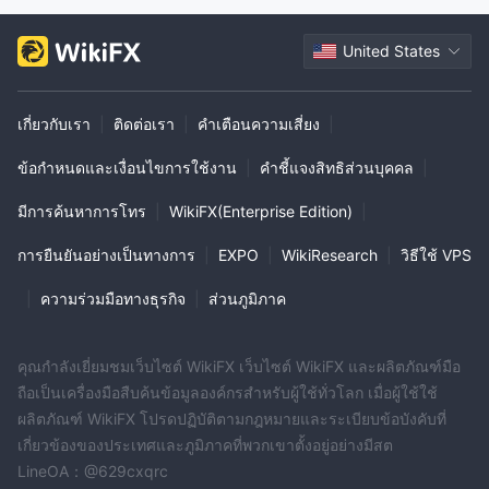
United States
เกี่ยวกับเรา
|
ติดต่อเรา
|
คำเตือนความเสี่ยง
|
ข้อกำหนดและเงื่อนไขการใช้งาน
|
คำชี้แจงสิทธิส่วนบุคคล
|
มีการค้นหาการโทร
|
WikiFX(Enterprise Edition)
|
การยืนยันอย่างเป็นทางการ
|
EXPO
|
WikiResearch
|
วิธีใช้ VPS
|
ความร่วมมือทางธุรกิจ
|
ส่วนภูมิภาค
คุณกำลังเยี่ยมชมเว็บไซต์ WikiFX เว็บไซต์ WikiFX และผลิตภัณฑ์มือ
ถือเป็นเครื่องมือสืบค้นข้อมูลองค์กรสำหรับผู้ใช้ทั่วโลก เมื่อผู้ใช้ใช้
ผลิตภัณฑ์ WikiFX โปรดปฏิบัติตามกฎหมายและระเบียบข้อบังคับที่
เกี่ยวข้องของประเทศและภูมิภาคที่พวกเขาตั้งอยู่อย่างมีสต
LineOA：@629cxqrc