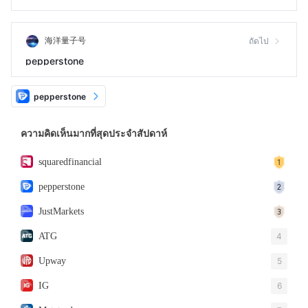
ถูกอายัด
海洋量子号
ถัดไป
pepperstone
pepperstone
ความคิดเห็นมากที่สุดประจำสัปดาห์
squaredfinancial
pepperstone
JustMarkets
ATG
4
Upway
5
IG
6