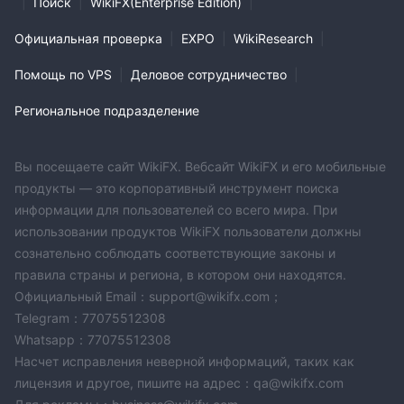
|
Поиск
|
WikiFX(Enterprise Edition)
|
Официальная проверка
|
EXPO
|
WikiResearch
|
Помощь по VPS
|
Деловое сотрудничество
|
Региональное подразделение
Вы посещаете сайт WikiFX. Вебсайт WikiFX и его мобильные
продукты — это корпоративный инструмент поиска
информации для пользователей со всего мира. При
использовании продуктов WikiFX пользователи должны
сознательно соблюдать соответствующие законы и
правила страны и региона, в котором они находятся.
Официальный Email：support@wikifx.com；
Telegram：77075512308
Whatsapp：77075512308
Насчет исправления неверной информаций, таких как
лицензия и другое, пишите на адрес：qa@wikifx.com