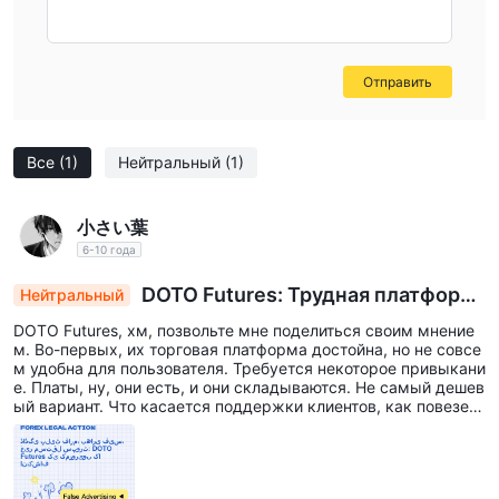
proceeding. In summary, the absence of clearly defined
account types means I cannot compare them and this lack
of information is itself an important consideration for
Отправить
anyone evaluating this broker.
Все
(1)
Нейтральный
(1)
小さい葉
6-10 года
DOTO Futures: Трудная платформ
Нейтральный
а, высокие комиссии, непредсказуемая подде
DOTO Futures, хм, позвольте мне поделиться своим мнение
ржка и проблемы с выводом средств
м. Во-первых, их торговая платформа достойна, но не совсе
м удобна для пользователя. Требуется некоторое привыкани
е. Платы, ну, они есть, и они складываются. Не самый дешев
ый вариант. Что касается поддержки клиентов, как повезет.
Иногда реагирует, иногда нет. А снятие средств? Немного хл
опотно, если честно.