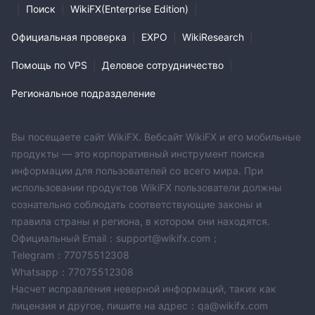
|
Поиск
|
WikiFX(Enterprise Edition)
|
Официальная проверка
|
EXPO
|
WikiResearch
|
Помощь по VPS
|
Деловое сотрудничество
|
Региональное подразделение
Вы посещаете сайт WikiFX. Вебсайт WikiFX и его мобильные
продукты — это корпоративный инструмент поиска
информации для пользователей со всего мира. При
использовании продуктов WikiFX пользователи должны
сознательно соблюдать соответствующие законы и
правила страны и региона, в котором они находятся.
Официальный Email：support@wikifx.com；
Telegram：77075512308
Whatsapp：77075512308
Насчет исправления неверной информаций, таких как
лицензия и другое, пишите на адрес：qa@wikifx.com