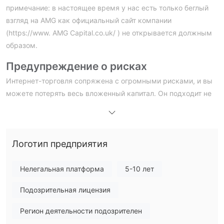
примечание: в настоящее время у нас есть только беглый
взгляд на AMG как официальный сайт компании
(https://www. AMG Capital.co.uk/ ) не открывается должным
образом.
Предупреждение о рисках
Интернет-торговля сопряжена с огромными рисками, и вы
можете потерять весь вложенный капитал. Он подходит не
для всех трейдеров или инвесторов. Пожалуйста,
убедитесь, что вы понимаете связанные с этим риски, и
обратите внимание, что информация, содержащаяся здесь,
Логотип предприятия
предназначена только для общих информационных целей.
За и против
Нелегальная платформа
5-10 лет
AMGпредставляет ряд недостатков и рисков, о которых
Подозрительная лицензия
должны знать потенциальные трейдеры. одним из
основных недостатков является отсутствие эффективного
Регион деятельности подозрителен
регулирования, что вызывает опасения по поводу