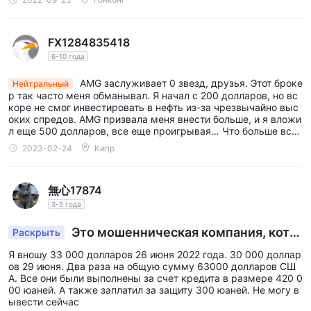
регулирования, негативных отзывов пользователей,
указывающих на мошеннические действия, и ограниченных
FX1284835418
каналов поддержки клиентов, вызывающих серьезные
6-10 года
проблемы. веб-сайт компании недоступен, и важная
AMG заслуживает 0 звезд, друзья. Этот броке
информация, такая как минимальный депозит,
Нейтральный
р так часто меня обманывал. Я начал с 200 долларов, но вс
максимальное кредитное плечо и спреды, недоступна. с
коре не смог инвестировать в нефть из-за чрезвычайно выс
положительной стороны, AMG предлагает популярную
оких спредов. AMG призвала меня внести больше, и я вложи
л еще 500 долларов, все еще проигрывая… Что больше всег
торговую платформу mt4, известную своими
о раздражает, они попросили меня заплатить дополнительн
2023-02-24
Кипр
возможностями и функциями. однако общие риски и
ые сборы за выход, если я закрою свой счет. Я заплатил ещ
е 300 долларов и, наконец, ушел от этого ненавистного брок
возможность мошеннических действий, связанных с AMG
ера.
перевешивают любые потенциальные преимущества,
無心17874
поэтому важно, чтобы люди проявляли крайнюю
3-5 года
осторожность и изучали более надежные и регулируемые
Это мошенническая компания, кото
Раскрыть
альтернативы на рынке.
рая обманула всех с помощью финансовых пи
Я вношу 33 000 долларов 26 июня 2022 года. 30 000 доллар
рамид и сбежала в одночасье.
Часто задаваемые вопросы
ов 29 июня. Два раза на общую сумму 63000 долларов СШ
А. Все они были выполнены за счет кредита в размере 420 0
вопрос: есть AMG регулируемый брокер？
00 юаней. А также заплатил за защиту 300 юаней. Не могу в
ывести сейчас
а: нет, AMG в настоящее время эффективно не