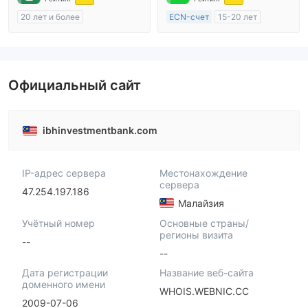
20 лет и более
ECN-счет
15-20 лет
Регулирование в Австралия
Регулирование в Австралия
Маркет-Мейкинг (MM)
Маркет-Мейкинг (MM)
cTrader
Основной стандарт MT4
Официальный сайт
ibhinvestmentbank.com
IP-адрес сервера
Местонахождение
сервера
47.254.197.186
Малайзия
Учётный номер
Основные страны/
регионы визита
--
--
Дата регистрации
Название веб-сайта
доменного имени
WHOIS.WEBNIC.CC
2009-07-06