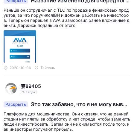
Название изменено для очередного
Раскрыть
раунда мошенничества
Раньше он сотрудничал с TLC по продаже финансовых прод
уктов, за что поручилсяIBH и должен работать на инвесторо
в. Теперь он перешел в AVA и заморозил ранее вложенные д
еньги. Держись подальше от этого!
2020-10-06
Тайвань
蔡89405
3-5 года
Это так забавно, что я не могу вывес
Раскрыть
ти его после получения прибыли от операции
Платформа для мошенничества. Они сказали, что на ранней
стадии нет платы за обработку и нет спреда, чтобы заманить
людей инвестировать. Затем они не снимаются после того, к
ак инвесторы получают прибыль.