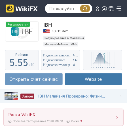
0
0
0
1
1
1
IBH
2
2
2
Регулируется
10-15 лет
3
3
3
Регулирование в Малайзия
Маркет-Мейкинг (MM)
4
4
4
Регион деятельности подозрителен
Рейтинг
Индекс регулирования
4.42
Высокие потенциальные риски
5
.
5
5
Индекс бизнеса
7.43
/10
Индекс контроля рисков
6.64
6
6
6
Открыть счет сейчас
Website
7
7
7
8
8
8
IBH Малайзия Проверено: Физическое присутствие не обнаружено
Danger
9
9
9
Риски WikiFX
Прошлое тестирование 2026-08-10
Риски
3