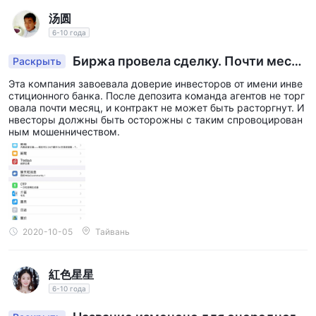
汤圆
6-10 года
Биржа провела сделку. Почти месяц
Раскрыть
после внесения депозита сделки не было, и в
Эта компания завоевала доверие инвесторов от имени инве
ывод не состоялся.
стиционного банка. После депозита команда агентов не торг
овала почти месяц, и контракт не может быть расторгнут. И
нвесторы должны быть осторожны с таким спровоцирован
ным мошенничеством.
2020-10-05
Тайвань
紅色星星
6-10 года