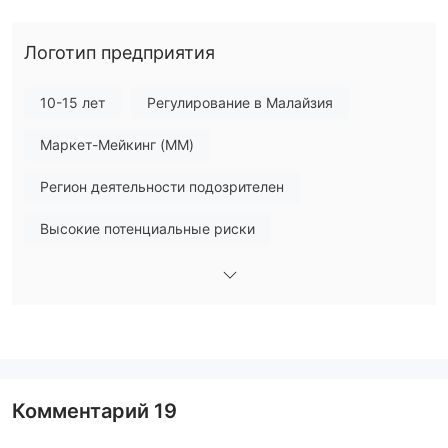
USD, NZD, EUR, GBP, AUD, IDR, JPY,
счетов, включая
HKD, THB, SGD, CHF и INR
.
Логотип предприятия
Комиссии IBH
10-15 лет
Регулирование в Малайзия
Все платежи и доходы от инвестиций освобождены от
удержания налога.
Маркет-Мейкинг (MM)
Регион деятельности подозрителен
Высокие потенциальные риски
Комментарий
19