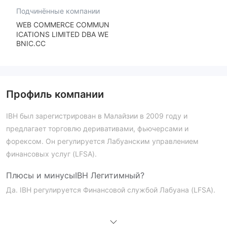
Подчинённые компании
WEB COMMERCE COMMUN
ICATIONS LIMITED DBA WE
BNIC.CC
Профиль компании
IBH был зарегистрирован в Малайзии в 2009 году и
предлагает торговлю деривативами, фьючерсами и
форексом. Он регулируется Лабуанским управлением
финансовых услуг (LFSA).
Плюсы и минусы
IBH Легитимный?
Да. IBH регулируется Финансовой службой Лабуана (LFSA).
Что я могу торговать на IBH?
Счет
IBH принимает различные валюты для инвестиционных