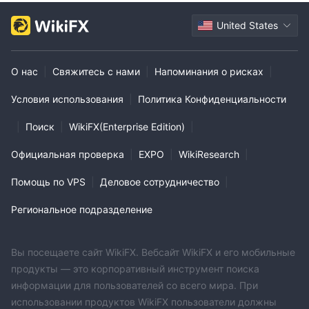
United States
О нас
|
Свяжитесь с нами
|
Напоминания о рисках
|
Условия использования
|
Политика Конфиденциальности
|
Поиск
|
WikiFX(Enterprise Edition)
|
Официальная проверка
|
EXPO
|
WikiResearch
|
Помощь по VPS
|
Деловое сотрудничество
|
Региональное подразделение
Вы посещаете сайт WikiFX. Вебсайт WikiFX и его мобильные
продукты — это корпоративный инструмент поиска
информации для пользователей со всего мира. При
использовании продуктов WikiFX пользователи должны