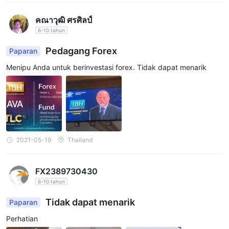
คณาวุฒิ ศรศิลป์
6-10 tahun
Pedagang Forex
Paparan
Menipu Anda untuk berinvestasi forex. Tidak dapat menarik
2021-05-19
Thailand
FX2389730430
6-10 tahun
Tidak dapat menarik
Paparan
Perhatian