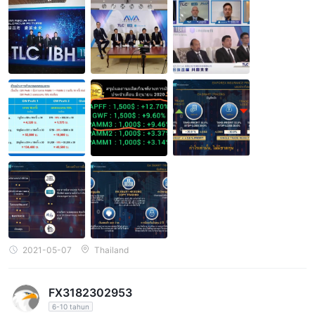
2021-05-07
Thailand
FX3182302953
6-10 tahun