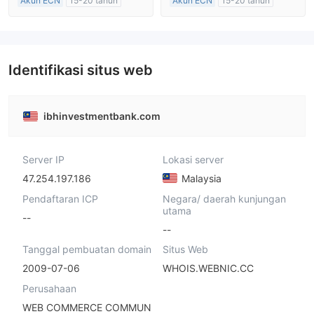
Akun ECN
15-20 tahun
Akun ECN
15-20 tahun
Diatur di Australia
Diatur di Australia
Market Maker (MM)
Market Maker (MM)
Lisensi Penuh MT4
Lisensi Penuh MT4
Identifikasi situs web
ibhinvestmentbank.com
Server IP
Lokasi server
47.254.197.186
Malaysia
Pendaftaran ICP
Negara/ daerah kunjungan
utama
--
--
Tanggal pembuatan domain
Situs Web
2009-07-06
WHOIS.WEBNIC.CC
Perusahaan
WEB COMMERCE COMMUN