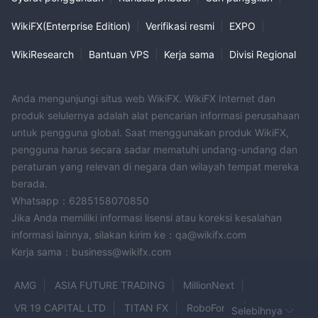
WikiFX(Enterprise Edition)
|
Verifikasi resmi
|
EXPO
|
WikiResearch
|
Bantuan VPS
|
Kerja sama
|
Divisi Regional
Anda mengunjungi situs web WikiFX. WikiFX Internet dan
produk selulernya adalah alat pencarian informasi perusahaan
untuk pengguna global. Saat menggunakan produk WikiFX,
pengguna harus secara sadar mematuhi undang-undang dan
peraturan yang relevan di negara dan wilayah tempat mereka
berada.
Whatsapp：6285158070850
Jika Anda memiliki informasi lisensi atau koreksi kesalahan
informasi lainnya, silakan kirim ke：qa@wikifx.com
Kerja sama：business@wikifx.com
AMG
ASIA FUTURE TRADING
MillionNext
VR 19 CAPITAL LTD
TITAN FX
RoboForex
Selebihnya