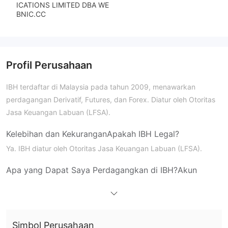
ICATIONS LIMITED DBA WE
BNIC.CC
Profil Perusahaan
IBH terdaftar di Malaysia pada tahun 2009, menawarkan
perdagangan Derivatif, Futures, dan Forex. Diatur oleh Otoritas
Jasa Keuangan Labuan (LFSA).
Kelebihan dan Kekurangan
Apakah IBH Legal?
Ya. IBH diatur oleh Otoritas Jasa Keuangan Labuan (LFSA).
Apa yang Dapat Saya Perdagangkan di IBH?
Akun
IBH menerima berbagai mata uang untuk akun investasi,
USD, NZD, EUR, GBP, AUD, IDR, JPY, HKD,
termasuk
THB, SGD, CHF, dan INR
.
Simbol Perusahaan