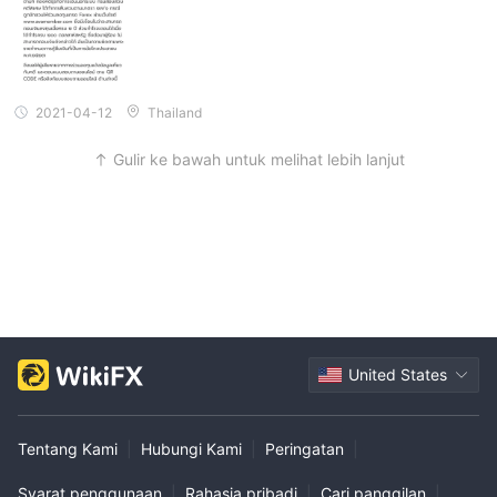
2021-04-12
Thailand
Gulir ke bawah untuk melihat lebih lanjut
United States
Tentang Kami
|
Hubungi Kami
|
Peringatan
|
Syarat penggunaan
|
Rahasia pribadi
|
Cari panggilan
|