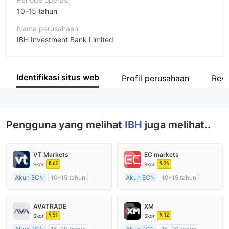
10-15 tahun
Nama perusahaan
IBH Investment Bank Limited
Singkatan
IBH
Identifikasi situs web
Profil perusahaan
Rev
Karyawan perusahaan
--
Pengguna yang melihat
IBH
juga melihat..
VT Markets
EC markets
8.62
9.24
Skor
Skor
Akun ECN
10-15 tahun
Akun ECN
10-15 tahun
Diatur di Australia
Diatur di Australia
Market Maker (MM)
Market Maker (MM)
AVATRADE
XM
Lisensi Penuh MT4
Lisensi Penuh MT4
9.51
9.12
Skor
Skor