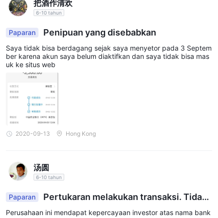
把酒作清欢
6-10 tahun
Penipuan yang disebabkan
Paparan
Saya tidak bisa berdagang sejak saya menyetor pada 3 Septem
ber karena akun saya belum diaktifkan dan saya tidak bisa mas
uk ke situs web
2020-09-13
Hong Kong
汤圆
6-10 tahun
Pertukaran melakukan transaksi. Tidak
Paparan
ada kesepakatan selama hampir satu bulan setel
Perusahaan ini mendapat kepercayaan investor atas nama bank