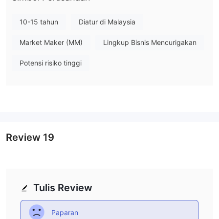
Biaya IBH
bebas dari
Semua pembayaran dan pendapatan investasi
10-15 tahun
Diatur di Malaysia
pajak pemotongan
.
Market Maker (MM)
Lingkup Bisnis Mencurigakan
Potensi risiko tinggi
Review
19
Tulis Review
Paparan