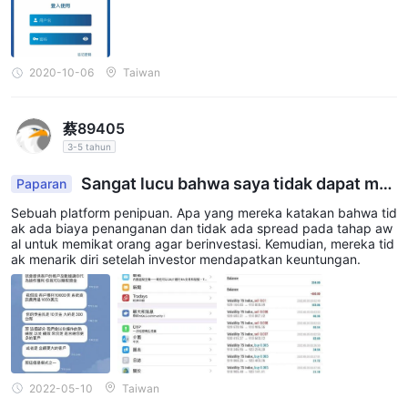
2020-10-06
Taiwan
蔡89405
3-5 tahun
Sangat lucu bahwa saya tidak dapat me
Paparan
nariknya setelah mendapatkan keuntungan deng
Sebuah platform penipuan. Apa yang mereka katakan bahwa tid
an operasi
ak ada biaya penanganan dan tidak ada spread pada tahap aw
al untuk memikat orang agar berinvestasi. Kemudian, mereka tid
ak menarik diri setelah investor mendapatkan keuntungan.
2022-05-10
Taiwan