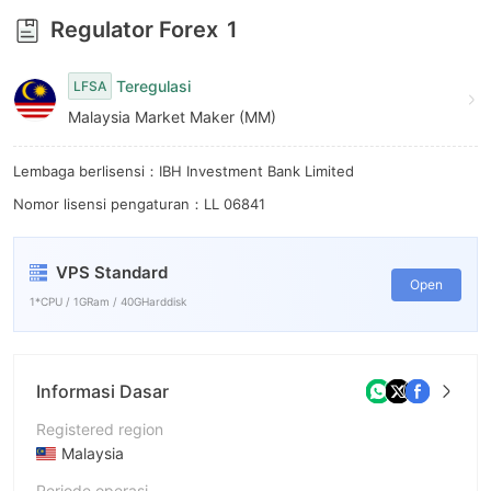
Regulator Forex
1
Teregulasi
LFSA
Malaysia Market Maker (MM)
Lembaga berlisensi：IBH Investment Bank Limited
Nomor lisensi pengaturan：LL 06841
VPS Standard
Open
1*CPU / 1GRam / 40GHarddisk
Informasi Dasar
Registered region
Malaysia
Periode operasi