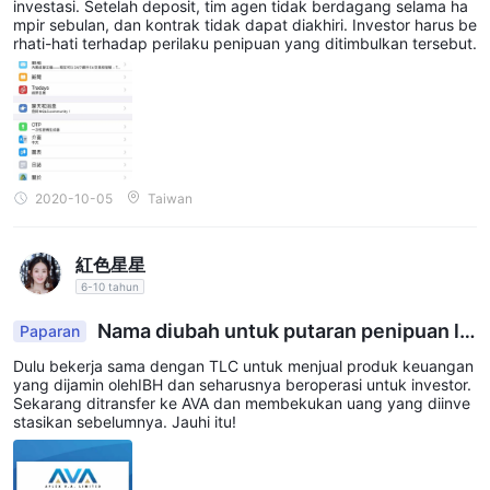
ah penyetoran, dan penarikan gagal
investasi. Setelah deposit, tim agen tidak berdagang selama ha
mpir sebulan, dan kontrak tidak dapat diakhiri. Investor harus be
rhati-hati terhadap perilaku penipuan yang ditimbulkan tersebut.
2020-10-05
Taiwan
紅色星星
6-10 tahun
Nama diubah untuk putaran penipuan lai
Paparan
nnya
Dulu bekerja sama dengan TLC untuk menjual produk keuangan
yang dijamin olehIBH dan seharusnya beroperasi untuk investor.
Sekarang ditransfer ke AVA dan membekukan uang yang diinve
stasikan sebelumnya. Jauhi itu!