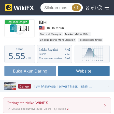
0
0
0
1
1
1
IBH
2
2
2
Regulasi lengka
10-15 tahun
3
3
3
Diatur di Malaysia
Market Maker (MM)
Lingkup Bisnis Mencurigakan
Potensi risiko tinggi
4
4
4
Skor
Indeks Regulasi
4.42
5
.
5
5
Bisnis
7.43
/10
Manajemen Resiko
6.64
6
6
6
Buka Akun Daring
Website
7
7
7
8
8
8
IBH Malaysia Terverifikasi: Tidak Ditemukan Kehadiran Fisik
Danger
9
9
9
Peringatan risiko WikiFX
Deteksi sebelumnya 2026-08-06
Resiko
3