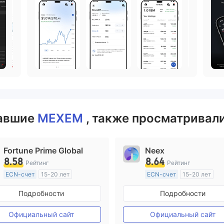
вавшие
MEXEM
, также просматривали
Fortune Prime Global
Neex
8.58
8.64
Рейтинг
Рейтинг
ECN-счет
15-20 лет
ECN-счет
15-20 лет
Регулирование в Австралия
Регулирование в Австрал
Подробности
Подробности
Маркет-Мейкинг (MM)
Маркет-Мейкинг (MM)
Основной стандарт MT4
Основной стандарт MT4
Официальный сайт
Официальный сайт