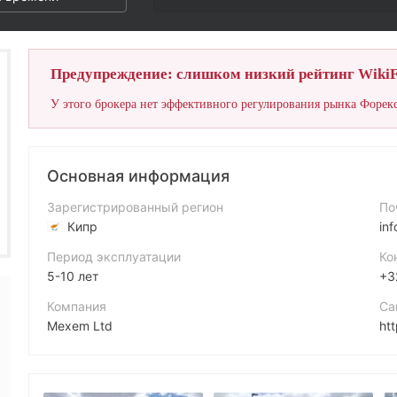
Предупреждение: слишком низкий рейтинг WikiF
У этого брокера нет эффективного регулирования рынка Форекс
Основная информация
Зарегистрированный регион
По
Кипр
in
Период эксплуатации
Ко
5-10 лет
+3
Компания
Са
Mexem Ltd
ht
Аббревиатура
Ад
MEXEM
An