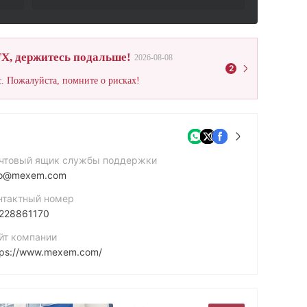
X, держитесь подальше!
2026-08-08
2
. Пожалуйста, помните о рисках!
чтовый ящик службы поддержки
fo@mexem.com
нтактный номер
228861170
йт компании
tps://www.mexem.com/
рес компании
thropinon Dikaiomaton 11, Limassol 3110, Cyprus