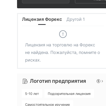
3
3
9
4
4
Лицензия Форекс
Другой 1
5
5
6
6
Лицензия на торговлю на Форекс
не найдена. Пожалуйста, помните о
7
7
рисках.
8
8
Логотип предприятия
5
9
9
5-10 лет
Подозрительная лицензия
Самостоятельное изучение