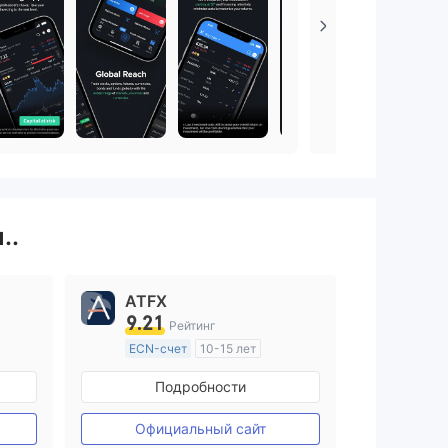
..
ATFX
9.21
Рейтинг
ECN-счет
10-15 лет
ия
Регулирование в Австралия
Подробности
Маркет-Мейкинг (MM)
Основной стандарт MT4
Официальный сайт