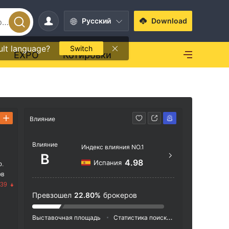
Pусский
Download
ult language?
Switch
EXPO
Котировки
Влияние
Способ свя
Влияние
+32 
Индекс влияния NO.1
B
http
4.98
Испания
р.
ов
Anthr
.39
l 311
Превзошел
22.80%
брокеров
Выставочная площадь
Статистика поиска
Реклама
Ин