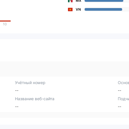
MX
VN
10
Учётный номер
Осно
--
--
Название веб-сайта
Подч
--
--