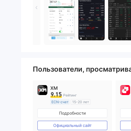
Пользователи, просматри
XM
9.15
Рейтинг
ECN-счет
15-20 лет
Регулирование в Австралия
Подробности
Маркет-Мейкинг (MM)
Основной стандарт MT4
Официальный сайт