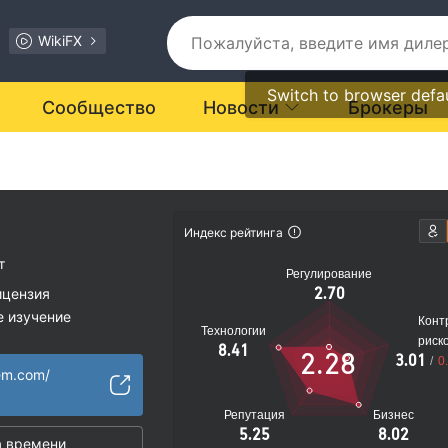
WikiFX
Switch to browser defa
Сообщество
Новости
Брокеры
Индекс рейтинга
т
Регулирование
2.70
ицензия
е изучение
Конт
Технологии
рейдер
риск
8.41
2.28
3.01
/
0
иальные риски
em.com/
Репутация
Бизнес
5.25
8.02
 времени