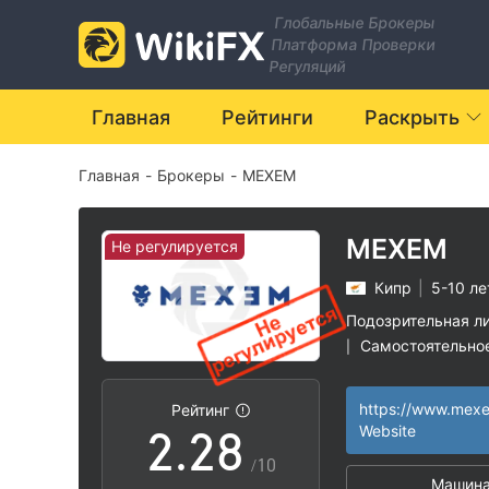
1
Глобальные Брокеры
Платформа Проверки
2
Регуляций
3
Главная
Рейтинги
Раскрыть
Главная
-
Брокеры
-
MEXEM
4
5
MEXEM
Не регулируется
Кипр
|
5-10 ле
0
0
6
Подозрительная л
Самостоятельно
|
1
1
7
Региональный т
|
Высокие потенц
|
https://www.mex
Рейтинг
2
.
2
8
Website
/10
Машина