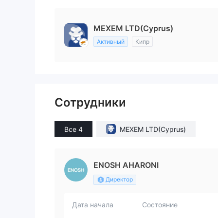
MEXEM LTD(Cyprus)
Активный
Кипр
Сотрудники
Все 4
MEXEM LTD(Cyprus)
ENOSH AHARONI
Директор
Дата начала
Состояние