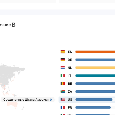
B
ияние
ES
DE
NL
IT
BE
ZA
Соединенные Штаты Америки
US
FR