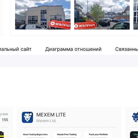
Сотрудник компании
Fa
--
ht
альный сайт
Диаграмма отношений
Связанн
узки
MEXEM LITE
155
Mexem Ltd.