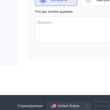
Что вы хотите оценить
Введите...
※ WikiFX с
Страна/регион
United States
не гаранти
критическ