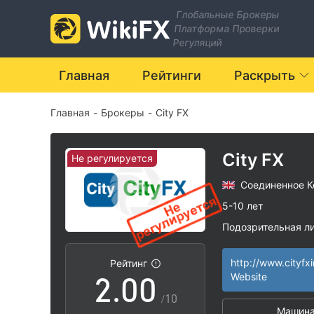
Глобальные Брокеры
Платформа Проверки
Регуляций
Главная
Рейтинги
Раскрыть
Главная
-
Брокеры
-
City FX
City FX
Не регулируется
Соединенное К
0
5-10 лет
Подозрительная л
1
Регион деятельн
|
Высокие потенц
|
Рейтинг
2
.
0
0
Website
/10
Машина