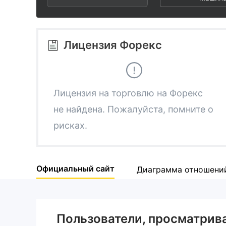
3
1
1
4
2
2
Лицензия Форекс
5
3
3
6
4
4
Лицензия на торговлю на Форекс
не найдена. Пожалуйста, помните о
7
5
5
рисках.
8
6
6
Официальный сайт
Диаграмма отношени
9
7
7
8
8
Пользователи, просматри