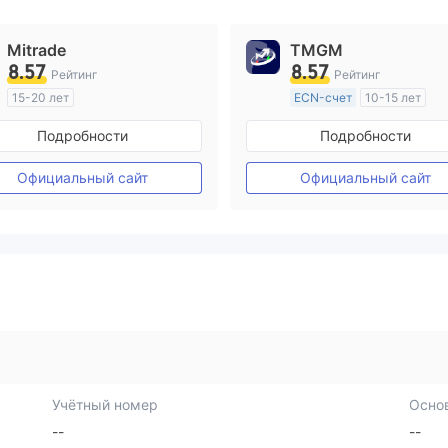
Mitrade
TMGM
8.57
8.57
Рейтинг
Рейтинг
15-20 лет
ECN-счет
10-15 лет
Регулирование в Австралия
Регулирование в Австрал
Подробности
Подробности
Маркет-Мейкинг (MM)
Маркет-Мейкинг (MM)
Самостоятельное изучение
Основной стандарт MT4
Официальный сайт
Официальный сайт
Учётный номер
Осно
--
--