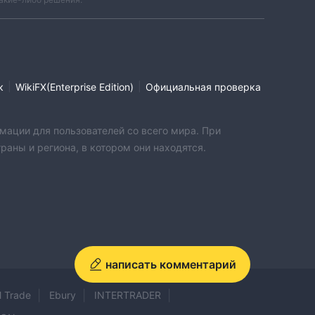
|
|
к
WikiFX(Enterprise Edition)
Официальная проверка
мации для пользователей со всего мира. При
аны и региона, в котором они находятся.
написать комментарий
 Trade
Ebury
INTERTRADER