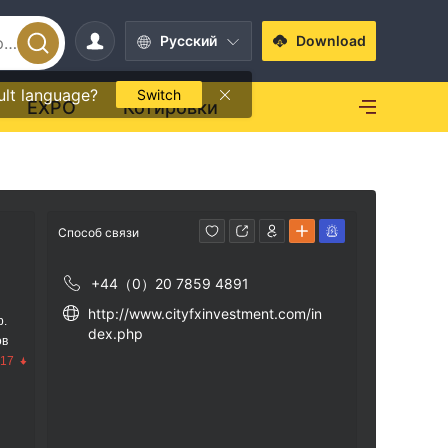
Pусский
Download
ult language?
Switch
EXPO
Котировки
Способ связи
+44（0）20 7859 4891
http://www.cityfxinvestment.com/in
р.
dex.php
ов
.17