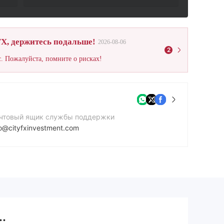
X, держитесь подальше!
2026-08-06
2
. Пожалуйста, помните о рисках!
чтовый ящик службы поддержки
fo@cityfxinvestment.com
нтактный номер
4（0）20 7859 4891
йт компании
tp://www.cityfxinvestment.com/index.php
.