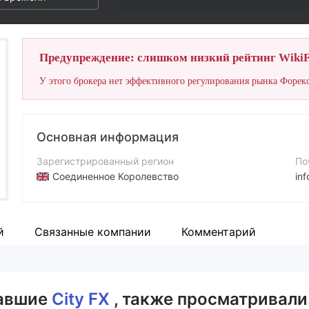
Предупреждение: слишком низкий рейтинг WikiF
У этого брокера нет эффективного регулирования рынка Форекс
Основная информация
Зарегистрированный регион
По
Соединенное Королевство
in
Период эксплуатации
Ко
5-10 лет
+4
й
Связанные компании
Комментарий
Компания
Са
City FX Investment Ltd.
ht
вавшие
City FX
, также просматривали.