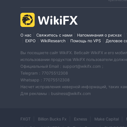
|
|
|
О нас
Свяжитесь с нами
Напоминания о рисках
|
|
|
|
EXPO
WikiResearch
Помощь по VPS
Деловое с
Вы посещаете сайт WikiFX. Вебсайт WikiFX и его мо
использовании продуктов WikiFX пользователи должн
Официальный Email：support@wikifx.com；
Telegram：77075512308
Whatsapp：77075512308
Насчет исправления неверной информаций, таких как
Для рекламы：business@wikifx.com
FXGT
Billion Bucks Fx
Exness
Make Capital