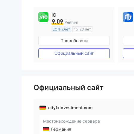
9
9
IC
9.09
Рейтинг
ECN-счет
15-20 лет
Регулирование в Австралия
Подробности
Маркет-Мейкинг (MM)
Основной стандарт MT4
Официальный сайт
Официальный сайт
cityfxinvestment.com
Местонахождение сервера
Германия