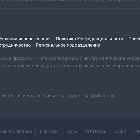
|
|
Условия использования
Политика Конфиденциальности
Поис
|
отрудничество
Региональное подразделение
бильные продукты — это корпоративный инструмент поиска инфор
ы сознательно соблюдать соответствующие законы и правила стр
 лицензия и другое, пишите на адрес：qa@wikifx.com
Neuron Markets
LiteForex
AMG
AVATRADE
WEEX
JM