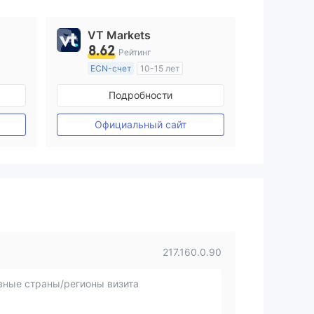
VT Markets
8.62
Рейтинг
ECN-счет
10-15 лет
ия
Регулирование в Австралия
Подробности
Маркет-Мейкинг (MM)
Основной стандарт MT4
Официальный сайт
217.160.0.90
вные страны/регионы визита