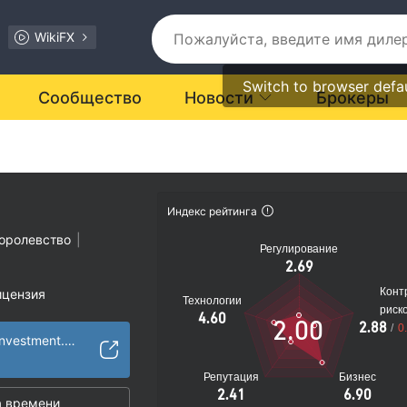
WikiFX
Switch to browser defa
Сообщество
Новости
Брокеры
Индекс рейтинга
оролевство
|
Регулирование
2.69
Конт
ицензия
Технологии
риск
ости подозрителен
4.60
2.00
2.88
/
0
иальные риски
http://www.cityfxinvestment.com/index.php
Репутация
Бизнес
2.41
6.90
 времени