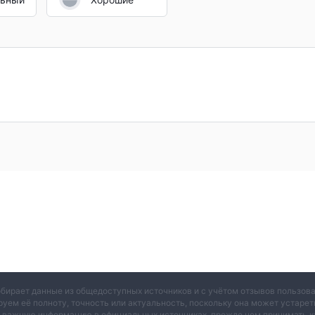
обирает данные из общедоступных источников и с учётом отзывов пользо
руем её полноту, точность или актуальность, поскольку она может устаре
и важную информацию в официальных источниках, прежде чем принимать к