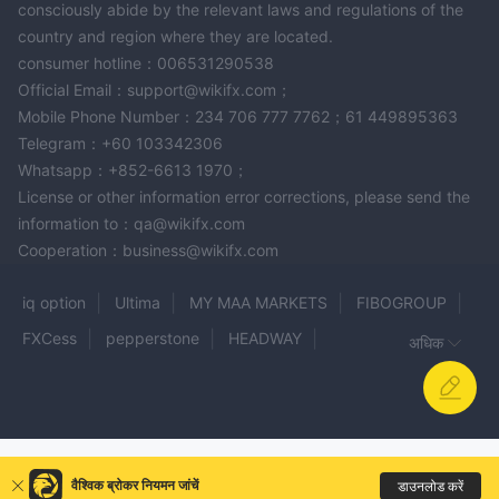
consciously abide by the relevant laws and regulations of the
country and region where they are located.
consumer hotline：006531290538
Official Email：support@wikifx.com；
Mobile Phone Number：234 706 777 7762；61 449895363
Telegram：+60 103342306
Whatsapp：+852-6613 1970；
License or other information error corrections, please send the
information to：qa@wikifx.com
Cooperation：business@wikifx.com
iq option
Ultima
MY MAA MARKETS
FIBOGROUP
FXCess
pepperstone
HEADWAY
अधिक
ZILLIONAIRE MARKETS
Fortex
FXGLORY
TenTrade
FINSERA
Olymptrade
Central Tanshi
Babel FX
Zeno Markets
PrimeUPartner
ATG WORLD GROUP
360TradeHub
SABA
वैश्विक ब्रोकर नियमन जांचें
डाउनलोड करें