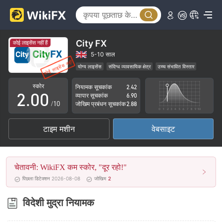
City FX
कोई लाइसेंस नहीं हैं
0
5-10 साल
योग्य लाइसेंस
संदिग्ध व्यावसायिक क्षेत्र
उच्च संभावित विस्तार
1
स्कोर
नियामक सूचकांक
2.42
2
.
0
0
व्यापार सूचकांक
6.90
/10
जोखिम प्रबंधन सूचकांक
2.88
3
1
1
टाइम मशीन
वेबसाइट
4
2
2
5
3
3
चेतावनी: WikiFX कम स्कोर, "दूर रहो!"
6
4
4
पिछला डिटेक्शन 2026-08-08
जोखिम
2
7
5
5
विदेशी मुद्रा नियामक
8
6
6