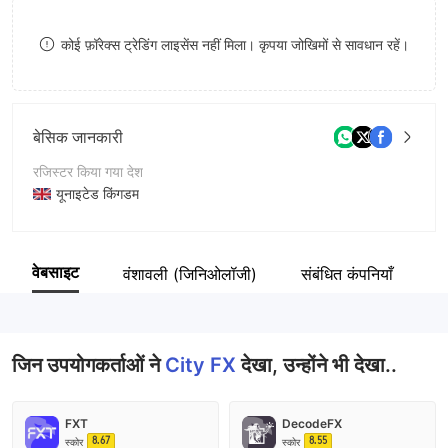
9
7
7
कोई फ़ॉरेक्स ट्रेडिंग लाइसेंस नहीं मिला। कृपया जोखिमों से सावधान रहें।
8
8
9
9
बेसिक जानकारी
रजिस्टर किया गया देश
यूनाइटेड किंगडम
संचालन अवधि
5-10 साल
वेबसाइट
वंशावली (जिनिओलॉजी)
संबंधित कंपनियाँ
सम
कंपनी का नाम
City FX Investment Ltd.
जिन उपयोगकर्ताओं ने
City FX
देखा, उन्होंने भी देखा..
FXT
DecodeFX
8.67
8.55
स्कोर
स्कोर