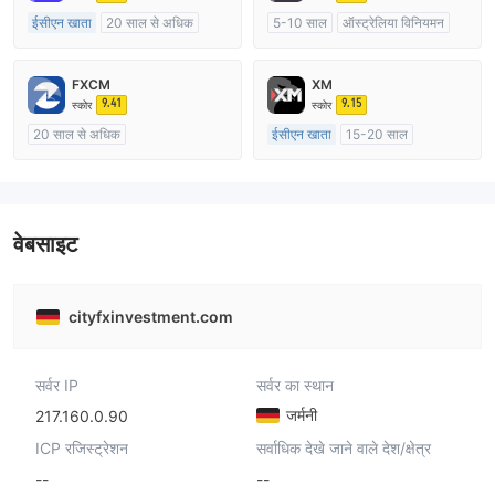
ईसीएन खाता
20 साल से अधिक
5-10 साल
ऑस्ट्रेलिया विनियमन
ऑस्ट्रेलिया विनियमन
मार्केट मेकिंग (एमएम)
मार्केट मेकिंग (एमएम)
मुख्य-लेबल MT4
FXCM
XM
मुख्य-लेबल MT4
9.41
9.15
स्कोर
स्कोर
20 साल से अधिक
ईसीएन खाता
15-20 साल
ऑस्ट्रेलिया विनियमन
ऑस्ट्रेलिया विनियमन
मार्केट मेकिंग (एमएम)
मार्केट मेकिंग (एमएम)
मुख्य-लेबल MT4
मुख्य-लेबल MT4
वेबसाइट
cityfxinvestment.com
सर्वर IP
सर्वर का स्थान
जर्मनी
217.160.0.90
ICP रजिस्ट्रेशन
सर्वाधिक देखे जाने वाले देश/क्षेत्र
--
--