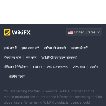
United States
हमारे बारे में
|
हमसे संपर्क करें
|
जोखिम की चेतावनी
|
उपयोग की शर्तें
|
गोपनीयता नीति
|
सर्च कॉल
|
WikiFX(एंटरप्राइज़ संस्करण)
|
ऑफिशल वेरिफिकेशन
|
EXPO
|
WikiResearch
|
VPS मदद
|
सहयोग
|
क्षेत्रीय प्रभाग
You are visiting the WikiFX website. WikiFX Internet and its
mobile products are an enterprise information searching tool for
global users. When using WikiFX products, users should