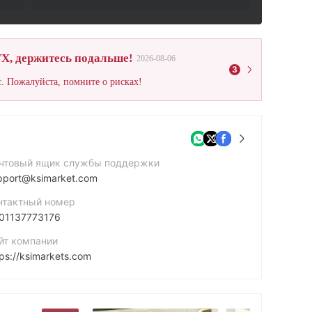
X, держитесь подальше!
2026-08-06
3
. Пожалуйста, помните о рисках!
чтовый ящик службы поддержки
pport@ksimarket.com
нтактный номер
01137773176
йт компании
tps://ksimarkets.com
рес компании
55 South Buckley Road #1296 Aurora CO 80013