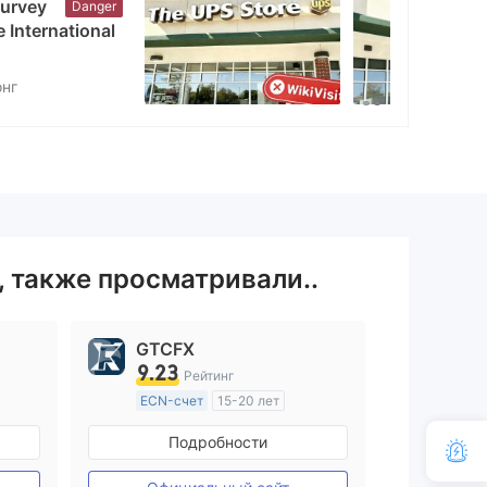
WikiFX Survey
Danger
Keystone International
Markets
Соединенные Штаты Америки
, также просматривали..
GTCFX
9.23
Рейтинг
ECN-счет
15-20 лет
ия
Регулирование в Соединенное Королевство
Подробности
Маркет-Мейкинг (MM)
Основной стандарт MT4