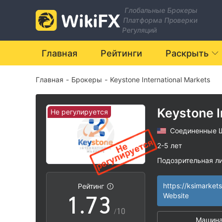
0
Глобальные Брокеры
Платформа Проверки
1
Регуляций
2
Главная
Рейтинги
Раскрыть
Главная
-
Брокеры
-
Keystone International Markets
3
4
0
Keystone I
Не регулируется
Markets
Соединенные 
5
1
2-5 лет
Подозрительная л
0
6
2
Регион деятельн
|
Высокие потенц
|
https://ksimarket
Рейтинг
1
.
7
3
Website
/10
Машина