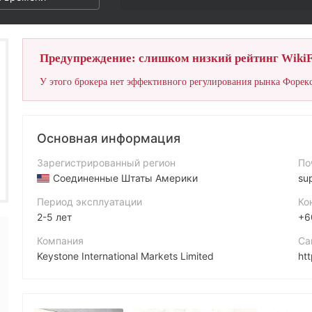
Предупреждение: слишком низкий рейтинг WikiF
У этого брокера нет эффективного регулирования рынка Форекс
Основная информация
Зарегистрированный регион
По
Соединенные Штаты Америки
su
Период эксплуатации
Ко
2-5 лет
+6
Компания
Са
Keystone International Markets Limited
ht
Аббревиатура
Ад
Keystone International Markets
42