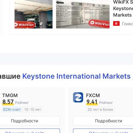
nger
Сотрудник компании
nal
--
вавшие
Keystone International Markets
TMGM
FXCM
8.57
9.41
Рейтинг
Рейтинг
ECN-счет
10-15 лет
20 лет и более
Регулирование в Австралия
Регулирование в Австрал
Подробности
Подробности
Маркет-Мейкинг (MM)
Маркет-Мейкинг (MM)
Основной стандарт MT4
Основной стандарт MT4