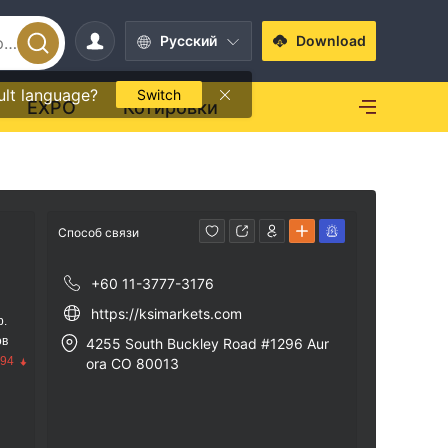
Pусский
Download
ult language?
Switch
EXPO
Котировки
Способ связи
+60 11-3777-3176
https://ksimarkets.com
р.
ов
4255 South Buckley Road #1296 Aur
.94
ora CO 80013