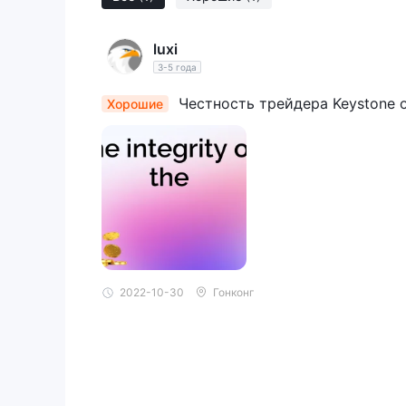
luxi
3-5 года
Честность трейдера Keystone о
Хорошие
2022-10-30
Гонконг