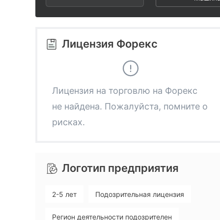
2
8
4
3
9
5
Лицензия Форекс
4
6
5
7
Лицензия на торговлю на Форекс
не найдена. Пожалуйста, помните о
6
8
рисках.
7
9
Логотип предприятия
8
2-5 лет
Подозрительная лицензия
9
Регион деятельности подозрителен