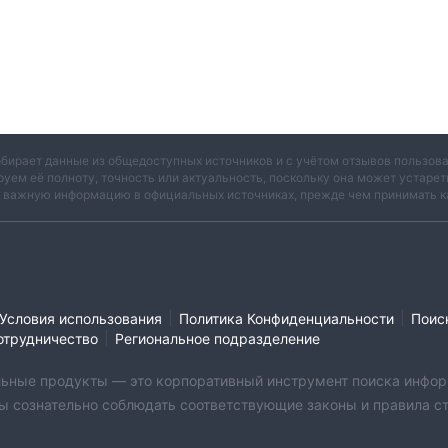
обирает данные из общедоступных источников и с учётом отзывов пользо
руем её полноту, точность или актуальность, поскольку она может устаре
и важную информацию в официальных источниках, прежде чем принимать к
|
|
Условия использования
Политика Конфиденциальности
Поис
|
отрудничество
Региональное подразделение
бильные продукты — это корпоративный инструмент поиска инфор
ы сознательно соблюдать соответствующие законы и правила стр