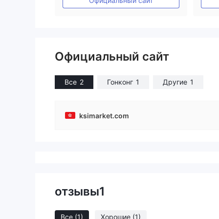
Официальный сайт
Официальный сайт
Все
2
Гонконг
1
Другие
1
ksimarket.com
отзывы
1
Все
(1)
Хорошие
(1)