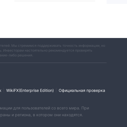
вателей. Мы стремимся поддерживать точность информации, но
ть. Инвесторам настоятельно рекомендуется проверять
акие-либо решения.
|
|
к
WikiFX(Enterprise Edition)
Официальная проверка
мации для пользователей со всего мира. При
аны и региона, в котором они находятся.