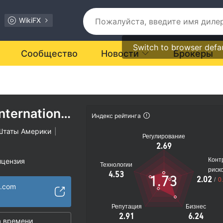
WikiFX
Switch to browser defa
Сообщество
Новости
Брокеры
nternational
Индекс рейтинга
Штаты Америки
|
Регулирование
2.69
Конт
ицензия
Технологии
риск
ости подозрителен
4.53
1.73
2.02
/
0
иальные риски
s.com
Репутация
Бизнес
2.91
6.24
 времени