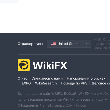
※ WikiFX с
Страна/регион
United States
не гаранти
критическ
|
|
|
О нас
Свяжитесь с нами
Напоминания о рисках
|
|
|
|
EXPO
WikiResearch
Помощь по VPS
Деловое с
Вы посещаете сайт WikiFX. Вебсайт WikiFX и его мо
использовании продуктов WikiFX пользователи должн
Официальный Email：support@wikifx.com；