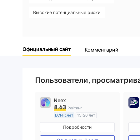
WikiFX Survey
Da
Keystone Internatio
Высокие потенциальные риски
Markets
Гонконг
Официальный сайт
Комментарий
Пользователи, просматри
Neex
8.63
Рейтинг
ECN-счет
15-20 лет
Регулирование в Австралия
Подробности
Маркет-Мейкинг (MM)
Основной стандарт MT4