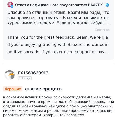
Ответ от официального представителя BAAZEX
Спасибо за отличный отзыв, Beam! Мы рады, что
вам нравится торговать с Baazex и нашими кон
курентными спредами. Если вам когда-нибудь п
онадобится поддержка или у вас будут предлож
Оригинал
ения по улучшению вашего опыта, не стесняйте
Thank you for the great feedback, Beam! We’re gla
сь обращаться к нам через онлайн-чат или на su
pport@baazex.com . Удачных торгов!
d you’re enjoying trading with Baazex and our com
petitive spreads. If you ever need support or have
suggestions to improve your experience, feel free t
o reach us via live chat or at support@baazex.com
FX1563639913
. Happy trading!”
1-2 года
снятие средств
Хорошие
в основном лучший брокер по скорости депозита и вывода,
это занимает ничего времени, даже банковский перевод они
следят за моей транзакцией даже с помощью электронных
писем с моим банком и решают мою проблему это идеально
работать с брокером, который так заботится