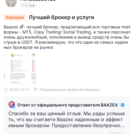
Your trust means the world to us, and we’re always
1-2 года
here to assist you. Happy trading! 🚀
Лучший брокер и услуги
Хорошие
Baazex 🌈- лучший брокер, предлагающий все торговые плат
формы - MT5, Copy Trading/ Social Trading, а также персонал
очень дружелюбный, пополнение и вывод средств очень бы
стрые в USDT. Я рекомендую, что это один из самых надеж
ных брокеров на рынке
2024-10-11
Объединенные Арабские Эмираты
Ответ от официального представителя BAAZEX
Спасибо за ваш ценный отзыв. Мы рады услыша
ть, что вы считаете Baazex надежным и эффект
ивным брокером. Предоставление безупречного
опыта торговли с помощью MT5, копирования с
Оригинал