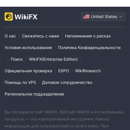
United States
О нас
|
Свяжитесь с нами
|
Напоминания о рисках
|
Условия использования
|
Политика Конфиденциальности
|
Поиск
|
WikiFX(Enterprise Edition)
|
Официальная проверка
|
EXPO
|
WikiResearch
|
Помощь по VPS
|
Деловое сотрудничество
|
Региональное подразделение
Вы посещаете сайт WikiFX. Вебсайт WikiFX и его мобильные
продукты — это корпоративный инструмент поиска
информации для пользователей со всего мира. При