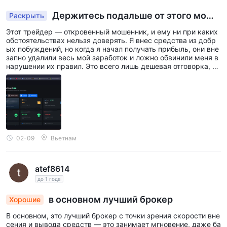
Держитесь подальше от этого моше
Раскрыть
ннического брокер
Этот трейдер — откровенный мошенник, и ему ни при каких
обстоятельствах нельзя доверять. Я внес средства из добр
ых побуждений, но когда я начал получать прибыль, они вне
запно удалили весь мой заработок и ложно обвинили меня в
нарушении их правил. Это всего лишь дешевая отговорка, чт
обы украсть средства клиентов. Что еще хуже, я потерял -
$5940.69 и - $75.88. Если вы цените свои средства, пожалу
йста, держитесь подальше от этого мошеннического трейде
ра. Не повторяйте моих ошибок.
02-09
Вьетнам
atef8614
до 1 года
в основном лучший брокер
Хорошие
В основном, это лучший брокер с точки зрения скорости вне
сения и вывода средств — это занимает мгновение, даже ба