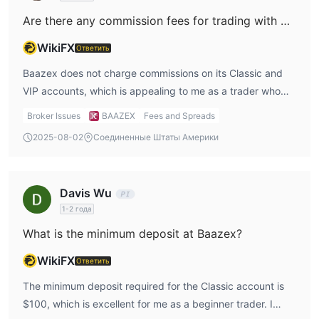
Are there any commission fees for trading with Baazex?
WikiFX
Ответить
Baazex does not charge commissions on its Classic and
VIP accounts, which is appealing to me as a trader who
doesn’t want to pay extra fees for each trade. However,
Broker Issues
BAAZEX
Fees and Spreads
the ECN account, which offers lower spreads, does not
2025-08-02
Соединенные Штаты Америки
mention commission details explicitly, so I would want to
confirm with the broker whether commissions are factored
into the spread or applied separately. From my
Davis Wu
perspective, the commission-free aspect of the Classic
1-2 года
and VIP accounts is a huge plus, especially for those who
What is the minimum deposit at Baazex?
prefer simplicity and transparency when it comes to
trading costs. However, I would still need to assess
WikiFX
Ответить
whether the spreads on the ECN account are truly worth
The minimum deposit required for the Classic account is
the higher deposit, as this could affect my overall trading
$100, which is excellent for me as a beginner trader. I
costs in the long run.