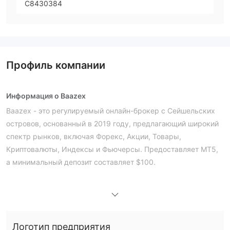
C8430384
Профиль компании
Информация о Baazex
Baazex - это регулируемый онлайн-брокер с Сейшельских
островов, основанный в 2019 году, предлагающий широкий
спектр рынков, включая Форекс, Акции, Товары,
Криптовалюты, Индексы и Фьючерсы. Предоставляет MT5,
а минимальный депозит составляет $100.
Плюсы и минусы
Baazex Легальность
На что я могу торговать на Baazex?
Forex,
Baazex предлагает брокерские услуги по торговле
Логотип предприятия