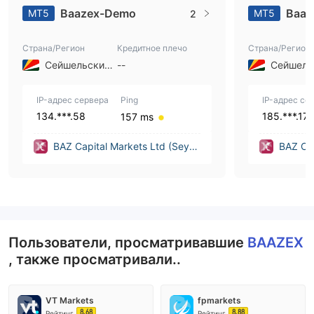
Baazex-Demo
Baaz
MT5
MT5
2
Страна/Регион
Кредитное плечо
Страна/Регион
Сейшельские острова
--
IP-адрес сервера
Ping
IP-адрес се
134.***.58
185.***.17
157 ms
BAZ Capital Markets Ltd (Seych
BAZ Cap
elles)
elles)
Пользователи, просматривавшие
BAAZEX
, также просматривали..
VT Markets
fpmarkets
8.68
8.88
Рейтинг
Рейтинг