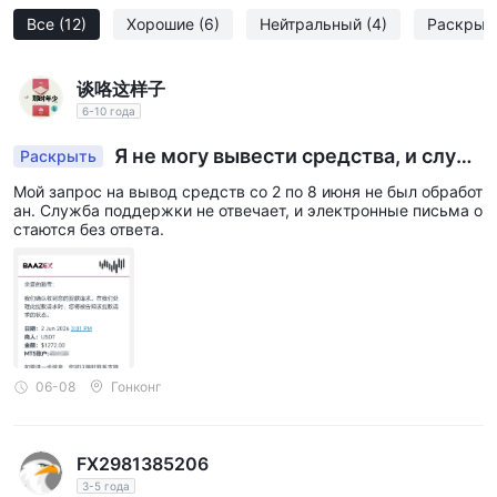
Все
(12)
Хорошие
(6)
Нейтральный
(4)
Раскрыт
谈咯这样子
6-10 года
Я не могу вывести средства, и служ
Раскрыть
ба поддержки не отвечает.
Мой запрос на вывод средств со 2 по 8 июня не был обработ
ан. Служба поддержки не отвечает, и электронные письма о
стаются без ответа.
06-08
Гонконг
FX2981385206
3-5 года