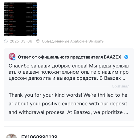
2025-03-06
Объединенные Арабские Эмираты
Ответ от официального представителя BAAZEX
Спасибо за ваши добрые слова! Мы рады услыш
ать о вашем положительном опыте с нашим про
цессом депозита и вывода средств. В Baazex м
ы придерживаемся принципов скорости, прозра
Оригинал
чности и удовлетворения клиентов, обеспечива
Thank you for your kind words! We’re thrilled to he
я гладкое и беззаботное проведение каждой тра
нзакции. Ваше доверие для нас очень важно, и
ar about your positive experience with our deposit
мы всегда готовы помочь вам. Счастливой торг
and withdrawal process. At Baazex, we prioritize s
овли! 🚀
peed, transparency, and customer satisfaction, ens
uring every transaction is smooth and hassle-free.
FX1868990139