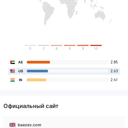
0
2
4
6
8
10
2.85
AE
2.63
US
2.41
IN
Официальный сайт
baazex.com