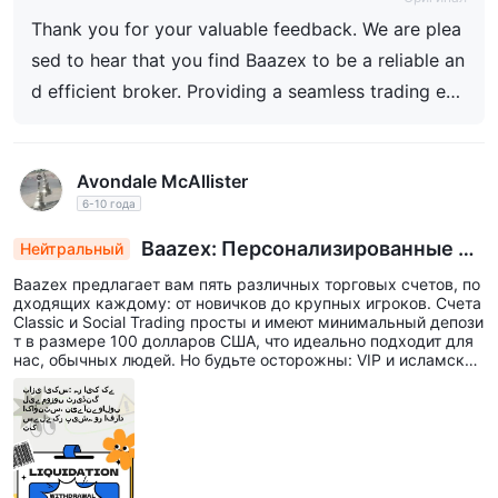
делок и быстрых транзакций USDT - наш главны
Thank you for your valuable feedback. We are plea
й приоритет. Мы ценим ваше доверие и рекоме
ндацию, и остаемся преданными предоставлени
sed to hear that you find Baazex to be a reliable an
ю лучшего сервиса. Если вам когда-либо понадо
d efficient broker. Providing a seamless trading exp
бится помощь, наша команда всегда готова пом
erience with MT5, Copy Trading, and fast USDT tra
очь.
nsactions is our priority. We appreciate your trust a
Avondale McAllister
nd recommendation, and we remain committed to
6-10 года
delivering the best service. If you ever need assista
nce, our team is always here to help.
Baazex: Персонализированные то
Нейтральный
рговые счета для всех, от новичков до профес
Baazex предлагает вам пять различных торговых счетов, по
сионалов
дходящих каждому: от новичков до крупных игроков. Счета
Classic и Social Trading просты и имеют минимальный депози
т в размере 100 долларов США, что идеально подходит для
нас, обычных людей. Но будьте осторожны: VIP и исламские
инвесторы хотят более серьезных денег, начиная с 5000 до
лларов и заканчивая огромными 10 000 долларов для счета
ECN. Обязательно выберите тот, который соответствует ваш
ему денежному потоку и торговой игре. У Baazex есть вариа
нты, просто нужно найти подходящую канавку, понимаешь?