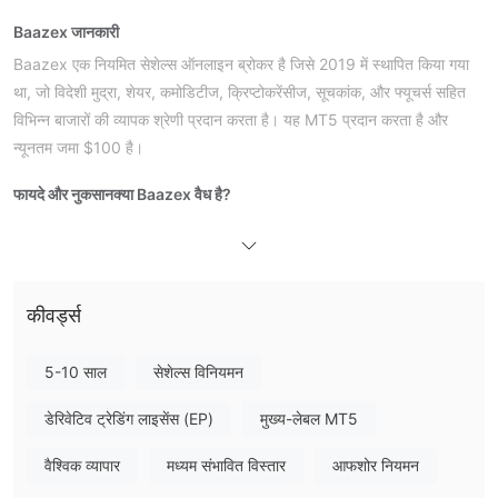
Baazex जानकारी
Baazex एक नियमित सेशेल्स ऑनलाइन ब्रोकर है जिसे 2019 में स्थापित किया गया
था, जो विदेशी मुद्रा, शेयर, कमोडिटीज, क्रिप्टोकरेंसीज, सूचकांक, और फ्यूचर्स सहित
विभिन्न बाजारों की व्यापक श्रेणी प्रदान करता है। यह MT5 प्रदान करता है और
न्यूनतम जमा $100 है।
फायदे और नुकसान
क्या Baazex वैध है?
मैं Baazex पर क्या व्यापार कर सकता है?
Baazex विदेशी मुद्रा, शेयर, कमोडिटीज, क्रिप्टोकरेंसीज, सूचकांक और फ्यूचर्स में
दलाली सेवाएं प्रदान करता है।
कीवर्ड्स
खाता प्रकार
5-10 साल
सेशेल्स विनियमन
अब Baazex द्वारा तीन खाता प्रकार प्रदान किए जा रहे हैं।
डेरिवेटिव ट्रेडिंग लाइसेंस (EP)
मुख्य-लेबल MT5
लीवरेज और शुल्क
व्यापारिक प्लेटफॉर्म
MT5
Baazex अब
प्रदान करता है।
वैश्विक व्यापार
मध्यम संभावित विस्तार
आफशोर नियमन