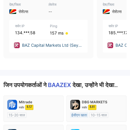
देश/जिला
लेवरेज
देश/जिला
सेशेल्स
--
सेशेल्स
सर्वर IP
Ping
सर्वर IP
134.***.58
185.***.17
157 ms
BAZ Capital Markets Ltd (Seych
BAZ Cap
elles)
elles)
जिन उपयोगकर्ताओं ने
BAAZEX
देखा, उन्होंने भी देखा..
Mitrade
DBG MARKETS
8.57
8.81
स्कोर
स्कोर
15-20 साल
ईसीएन खाता
10-15 साल
ऑस्ट्रेलिया विनियमन
ऑस्ट्रेलिया विनियमन
मार्केट मेकिंग (एमएम)
स्व अनुसंधान
मार्केट मेकिंग (एमएम)