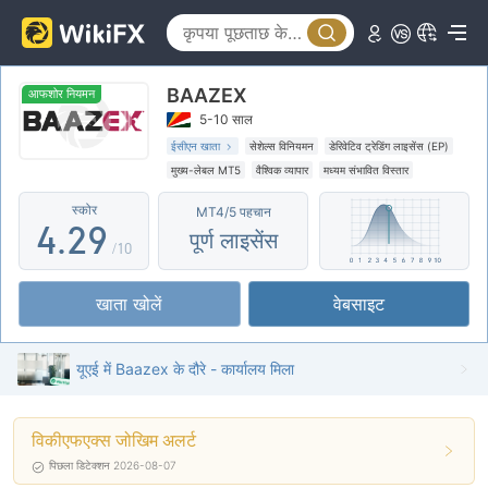
4
0
5
BAAZEX
1
6
आफशोर नियमन
5-10 साल
2
0
7
ईसीएन खाता
सेशेल्स विनियमन
डेरिवेटिव ट्रेडिंग लाइसेंस (EP)
मुख्य-लेबल MT5
वैश्विक व्यापार
मध्यम संभावित विस्तार
3
1
8
आफशोर नियमन
स्कोर
MT4/5 पहचान
4
.
2
9
पूर्ण लाइसेंस
/10
5
3
खाता खोलें
वेबसाइट
6
4
7
5
यूएई में Baazex के दौरे - कार्यालय मिला
8
6
विकीएफएक्स जोखिम अलर्ट
9
7
पिछला डिटेक्शन 2026-08-07