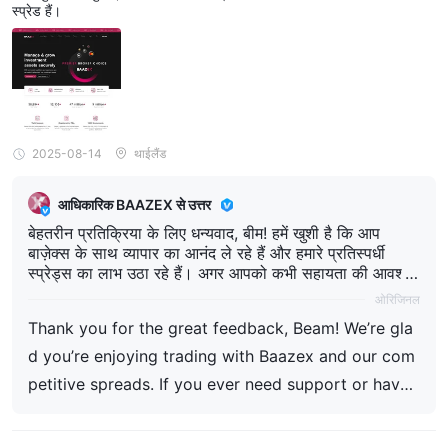
स्प्रेड हैं।
2025-08-14
थाईलैंड
आधिकारिक BAAZEX से उत्तर
बेहतरीन प्रतिक्रिया के लिए धन्यवाद, बीम! हमें खुशी है कि आप
बाज़ेक्स के साथ व्यापार का आनंद ले रहे हैं और हमारे प्रतिस्पर्धी
स्प्रेड्स का लाभ उठा रहे हैं। अगर आपको कभी सहायता की आवश्य
कता हो या अपने अनुभव को बेहतर बनाने के लिए कोई सुझाव हो, तो
ओरिजिनल
बेझिझक हमसे लाइव चैट या सपोर्ट@baazex.com . पर संपर्क क
Thank you for the great feedback, Beam! We’re gla
रें। हैप्पी ट्रेडिंग!
d you’re enjoying trading with Baazex and our com
petitive spreads. If you ever need support or have
suggestions to improve your experience, feel free t
o reach us via live chat or at support@baazex.com