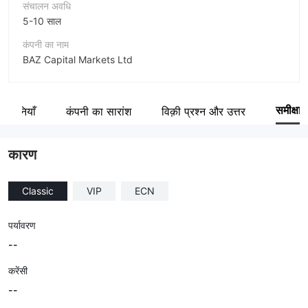
संचालन अवधि
5-10 साल
कंपनी का नाम
BAZ Capital Markets Ltd
संक्षिप्त नाम
BAAZEX
समीक्षा
त कंपनियाँ
कंपनी का सारांश
विक़ी प्रश्न और उत्तर
कंपनी का कर्मचारी
--
कारण
Classic
VIP
ECN
पर्यावरण
--
करेंसी
--