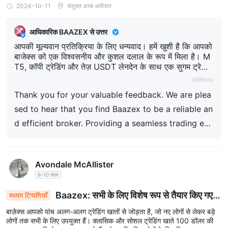
2024-10-11
संयुक्त अरब अमीरात
आधिकारिक BAAZEX से उत्तर
आपकी मूल्यवान प्रतिक्रिया के लिए धन्यवाद। हमें खुशी है कि आपको
बाजेक्स को एक विश्वसनीय और कुशल दलाल के रूप में मिला है। M
T5, कॉपी ट्रेडिंग और तेज़ USDT लेनदेन के साथ एक सुगम ट्रेडिंग
अनुभव प्रदान करना हमारी प्राथमिकता है। हम आपके विश्वास और
ओरिजिनल
सिफारिश की कदर करते हैं और हम सर्वोत्तम सेवा प्रदान करने के प्र
Thank you for your valuable feedback. We are plea
ति प्रतिबद्ध रहते हैं। यदि आपको कभी सहायता की आवश्यकता हो, ह
मारी टीम हमेशा यहां मदद करने के लिए है।
sed to hear that you find Baazex to be a reliable an
d efficient broker. Providing a seamless trading exp
erience with MT5, Copy Trading, and fast USDT tra
nsactions is our priority. We appreciate your trust a
Avondale McAllister
nd recommendation, and we remain committed to
6-10 साल
delivering the best service. If you ever need assista
nce, our team is always here to help.
Baazex: सभी के लिए विशेष रूप से तैयार किए गए
मध्यम टिप्पणियाँ
ट्रेडिंग खाते, नए आगंतुकों से पेशेवरों तक
बाज़ेक्स आपको पांच अलग-अलग ट्रेडिंग खातों से जोड़ता है, जो नए लोगों से लेकर बड़े
लोगों तक सभी के लिए उपयुक्त हैं। क्लासिक और सोशल ट्रेडिंग खाते 100 डॉलर की