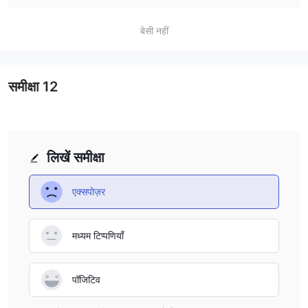
me. While the high leverage gives me more flexibility, I
बेसी नहीं
would be cautious and only use leverage within my risk
tolerance.
समीक्षा
12
लिखें समीक्षा
एक्सपोज़र
मध्यम टिप्पणियाँ
पॉजिटिव