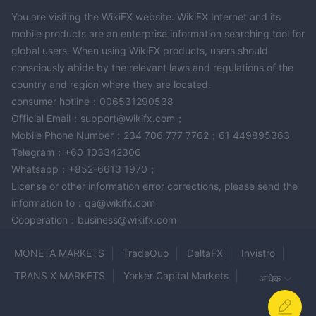
You are visiting the WikiFX website. WikiFX Internet and its
mobile products are an enterprise information searching tool for
global users. When using WikiFX products, users should
consciously abide by the relevant laws and regulations of the
country and region where they are located.
consumer hotline：006531290538
Official Email：support@wikifx.com；
Mobile Phone Number：234 706 777 7762；61 449895363
Telegram：+60 103342306
Whatsapp：+852-6613 1970；
License or other information error corrections, please send the
information to：qa@wikifx.com
Cooperation：business@wikifx.com
MONETA MARKETS
TradeQuo
DeltaFX
Invistro
TRANS X MARKETS
Yorker Capital Markets
अधिक
MICROEX
VCG Markets
MKT INVESTING