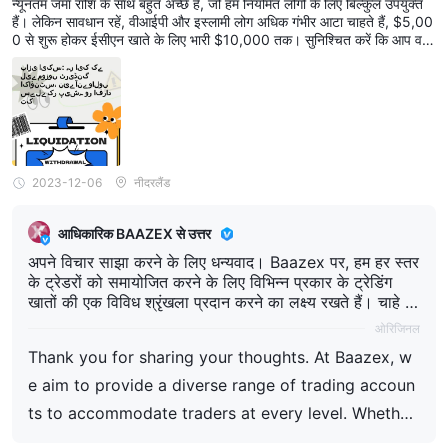
न्यूनतम जमा राशि के साथ बहुत अच्छे हैं, जो हम नियमित लोगों के लिए बिल्कुल उपयुक्त
हैं। लेकिन सावधान रहें, वीआईपी और इस्लामी लोग अधिक गंभीर आटा चाहते हैं, $5,00
0 से शुरू होकर ईसीएन खाते के लिए भारी $10,000 तक। सुनिश्चित करें कि आप वही
चुनें जो आपके नकदी प्रवाह और ट्रेडिंग गेम से मेल खाता हो। बाज़ेक्स के पास विकल्प हैं,
बस सही ग्रूव ढूंढना है, क्या आपको लगता है?
2023-12-06
नीदरलैंड
आधिकारिक BAAZEX से उत्तर
अपने विचार साझा करने के लिए धन्यवाद। Baazex पर, हम हर स्तर
के ट्रेडरों को समायोजित करने के लिए विभिन्न प्रकार के ट्रेडिंग
खातों की एक विविध श्रृंखला प्रदान करने का लक्ष्य रखते हैं। चाहे आ
प अभी शुरुआत कर रहे हों या उन्नत ट्रेडिंग शर्तों की तलाश में हों, हम
ओरिजिनल
सुनिश्चित करते हैं कि प्रत्येक खाता प्रकार विभिन्न ट्रेडिंग आवश्यक
Thank you for sharing your thoughts. At Baazex, w
ताओं को पूरा करने के लिए डिज़ाइन किया गया है। हम आपके विश्वास
की कद्र करते हैं और आपके ट्रेडिंग यात्रा का समर्थन करने की आशा
e aim to provide a diverse range of trading accoun
करते हैं। अगर आपको कभी सही खाता चुनने में मार्गदर्शन की आवश्यक
ts to accommodate traders at every level. Whether
ता हो, हमारी टीम हमेशा आपकी सहायता के लिए उपलब्ध है।
you are just starting or looking for advanced tradin