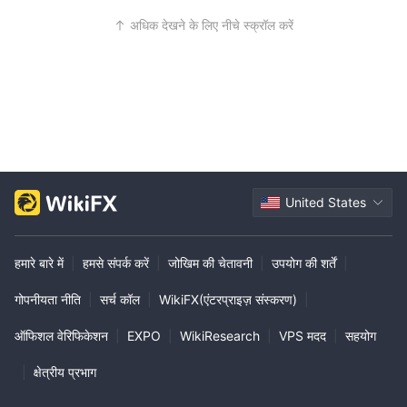
g conditions, we ensure that each account type is
अधिक देखने के लिए नीचे स्क्रॉल करें
designed to meet different trading needs. We appr
eciate your trust and look forward to supporting y
our trading journey. If you ever need guidance in ch
oosing the right account, our team is always availa
ble to assist you.
United States
हमारे बारे में
|
हमसे संपर्क करें
|
जोखिम की चेतावनी
|
उपयोग की शर्तें
|
गोपनीयता नीति
|
सर्च कॉल
|
WikiFX(एंटरप्राइज़ संस्करण)
|
ऑफिशल वेरिफिकेशन
|
EXPO
|
WikiResearch
|
VPS मदद
|
सहयोग
|
क्षेत्रीय प्रभाग