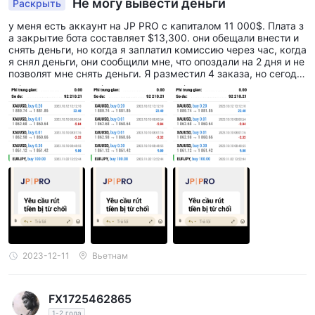
Не могу вывести деньги
Раскрыть
различными криптовалютами, позволяя пользователям
участвовать в быстрорастущем рынке цифровых активов.
у меня есть аккаунт на JP PRO с капиталом 11 000$. Плата з
а закрытие бота составляет $13,300. они обещали внести и
снять деньги, но когда я заплатил комиссию через час, когда
Типы счетов
я снял деньги, они сообщили мне, что опоздали на 2 дня и не
позволят мне снять деньги. Я разместил 4 заказа, но сегодн
JP PRO предлагает несколько типов счетов, чтобы
я они все еще зависли.
удовлетворить различные предпочтения и уровни опыта
трейдеров. Вот четыре типа счетов, предоставляемых JP
PRO:
Стандартный счет:
$100
Минимальный депозит:
Этот тип счета подходит для трейдеров, которые только
начинают свою деятельность на финансовых рынках и хотят
испытать живую торговлю с относительно низким
начальным вложением.
2023-12-11
Вьетнам
ECN-счет:
$500
FX1725462865
Минимальный депозит:
1-2 года