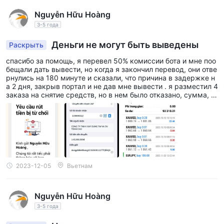
Nguyễn Hữu Hoàng
Инструменты рынка
3-5 года
Форекс:
Трейдеры могут участвовать на рынке
иностранной валюты, где у них есть возможность торговать
Деньги не могут быть выведены
Раскрыть
различными валютными парами, включая основные,
спасибо за помощь, я перевел 50% комиссии бота и мне поо
второстепенные и экзотические пары.
бещали дать вывести, но когда я закончил перевод, они отве
рнулись на 180 минуте и сказали, что причина в задержке н
Акции: Платформа предлагает возможность торговли
а 2 дня, закрыв портал и не дав мне вывести . я разместил 4
акциями, позволяя пользователям покупать и продавать
заказа на снятие средств, но в нем было отказано, сумма, к
оторую я заплатил, составила 13 300 долларов США. Я искр
доли в публично торгуемых компаниях.
енне прошу вашего вмешательства, чтобы помочь мне выве
Индексы:
JP PRO предоставляет доступ к торговле
сти деньги с моего JP PRO счет. искренне и с благодарность
ю.
основными мировыми индексами, позволяя трейдерам
спекулировать на общей производительности фондовых
рынков.
Товары:
2023-12-05
Вьетнам
Трейдеры могут получить доступ к товарам,
таким как драгоценные металлы, энергетические
продукты и сельскохозяйственные товары, не имея
Nguyễn Hữu Hoàng
физической собственности.
3-5 года
Криптовалюты:
JP PRO поддерживает торговлю