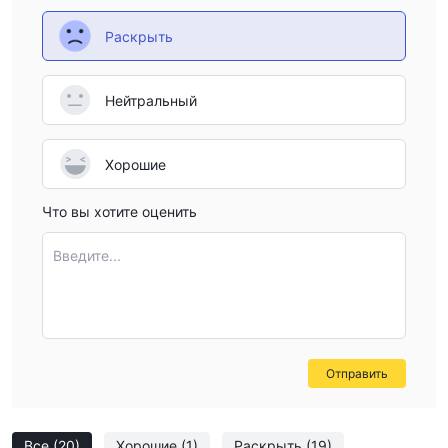
регуляторного надзора, что указывает на отсутствие
Раскрыть
соблюдения установленных финансовых стандартов и
потенциально создает риски для пользователей.
Строгие региональные ограничения:
Платформа
Нейтральный
налагает строгие региональные ограничения, ограничивая
доступ для пользователей из стран, таких как США, Канада,
Япония, Австралия, Куба, Афганистан, Таиланд, Северная
Хорошие
Корея, Южный Судан и другие ограниченные регионы. Это
Что вы хотите оценить
может ограничить доступность платформы для глобальной
аудитории.
Введите...
Является ли JP PRO безопасным или
мошенническим?
Регуляторный взгляд:
JP PRO работает как
нерегулируемая торговая платформа без официальной
Отправить
лицензии. Отсутствие регуляторного надзора указывает на
то, что платформа не подлежит контролю финансовыми
регулирующими органами.
Все
(20)
Хорошие
(1)
Раскрыть
(19)