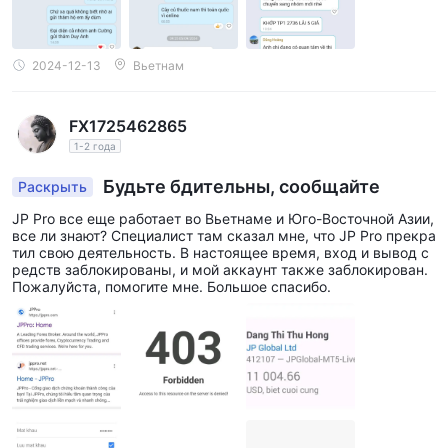
практикам исламской финансовой системы.
Плечо
2024-12-13
Вьетнам
JP PRO предлагает различные типы счетов с разными
Стандартный счет
уровнями максимального плеча.
FX1725462865
максимальное плечо 1:1000,
предоставляет
позволяя
1-2 года
более значительно контролировать позиции с меньшим
Будьте бдительны, сообщайте
Раскрыть
ECN, Pro и
капиталовложением. С другой стороны,
Islamic счета
максимальное плечо 1:500,
предлагают
JP Pro все еще работает во Вьетнаме и Юго-Восточной Азии,
все ли знают? Специалист там сказал мне, что JP Pro прекра
находя баланс между риском и возможностью. Трейдеры
тил свою деятельность. В настоящее время, вход и вывод с
должны быть внимательны к связанным рискам и
редств заблокированы, и мой аккаунт также заблокирован.
Пожалуйста, помогите мне. Большое спасибо.
использовать эффективные стратегии управления рисками
при использовании плеча в своих сделках.
Спред и комиссия
JP PRO предоставляет различные типы счетов с разными
спредами и комиссиями. Стандартные и исламские счета
имеют одинаковый спред и комиссию. Пользователи счетов