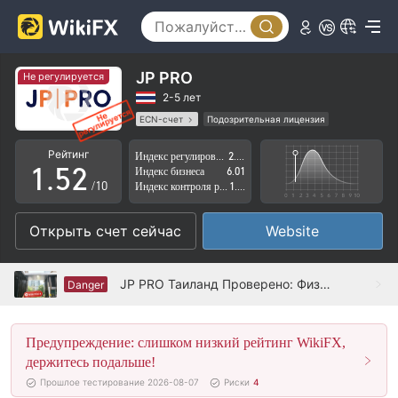
0
1
2
JP PRO
Не регулируется
3
0
2-5 лет
ECN-счет
Подозрительная лицензия
0
4
1
Регион деятельности подозрителен
Рейтинг
Индекс регулирования
2.51
Высокие потенциальные риски
1
.
5
2
Индекс бизнеса
6.01
/10
Индекс контроля рисков
1.31
2
6
3
Открыть счет сейчас
Website
3
7
4
4
8
5
JP PRO Таиланд Проверено: Физическое присутствие не обнаружено
Danger
5
9
6
Предупреждение: слишком низкий рейтинг WikiFX,
6
7
держитесь подальше!
7
8
Прошлое тестирование 2026-08-07
Риски
4