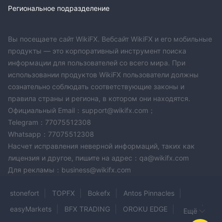
Региональное подразделение
Онлайн-торговля связана с значительными рисками, и вы
можете потерять все вложенные средства. Она не
подходит для всех трейдеров или инвесторов. Пожалуйста,
Вы посещаете сайт WikiFX. Вебсайт WikiFX и его мобильные
убедитесь, что вы понимаете риски, связанные с этим, и
продукты — это корпоративный инструмент поиска
обратите внимание, что предоставленная информация в
информации для пользователей со всего мира. При
использовании продуктов WikiFX пользователи должны
этом обзоре может быть изменена из-за постоянного
сознательно соблюдать соответствующие законы и
обновления услуг и политики компании.
правила страны и региона, в котором они находятся.
Кроме того, дата создания этого обзора также может быть
Официальный Email：support@wikifx.com；
важным фактором для рассмотрения, так как информация
Telegram：77075512308
могла измениться с тех пор. Поэтому читателям
Whatsapp：77075512308
рекомендуется всегда проверять обновленную
Насчет исправления неверной информаций, таких как
информацию напрямую у компании перед принятием
лицензия и другое, пишите на адрес：qa@wikifx.com
любого решения или совершением любого действия.
Для рекламы：business@wikifx.com
Ответственность за использование предоставленной
информации в этом обзоре полностью лежит на читателе.
stonefort
TOPFX
Bokefx
Antos Pinnacles
easyMarkets
BFX TRADING
OROKU EDGE
deriv
Ещё