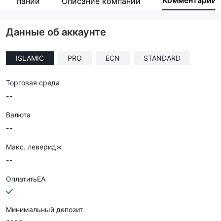
Комментарий
 компании
Описание компании
Сотрудник компании
--
Данные об аккаунте
ISLAMIC
PRO
ECN
STANDARD
Торговая среда
--
Валюта
--
Макс. леверидж
--
ОплатитьEA
Минимальный депозит