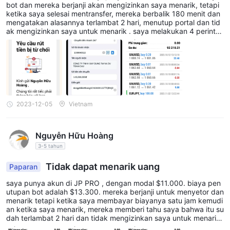
bot dan mereka berjanji akan mengizinkan saya menarik, tetapi
Saham:
Platform ini menawarkan kemampuan untuk
ketika saya selesai mentransfer, mereka berbalik 180 menit dan
mengatakan alasannya terlambat 2 hari, menutup portal dan tid
melakukan perdagangan saham, memungkinkan pengguna
ak mengizinkan saya untuk menarik . saya melakukan 4 perintah
untuk membeli dan menjual kepemilikan dalam perusahaan
penarikan tetapi ditolak, jumlah yang saya bayarkan adalah 13,3
00$•saya dengan tulus meminta intervensi Anda untuk memban
yang terdaftar secara publik.
tu saya menarik uang dari saya JP PRO akun. dengan tulus dan
Indeks: JP PRO memberikan akses untuk perdagangan indeks
penuh rasa syukur.
global utama, memungkinkan para trader untuk berspekulasi
tentang kinerja keseluruhan pasar saham.
Komoditas:
Para trader dapat mengakses komoditas seperti
2023-12-05
Vietnam
logam mulia, produk energi, dan barang pertanian tanpa perlu
memiliki fisiknya.
Nguyễn Hữu Hoàng
Mata Uang Kripto:
JP PRO mendukung perdagangan
3-5 tahun
berbagai mata uang kripto, memungkinkan pengguna untuk
Tidak dapat menarik uang
terlibat dalam pasar aset digital yang berkembang pesat.
Paparan
saya punya akun di JP PRO , dengan modal $11.000. biaya pen
Jenis Akun
utupan bot adalah $13.300. mereka berjanji untuk menyetor dan
menarik tetapi ketika saya membayar biayanya satu jam kemudi
JP PRO menawarkan beberapa jenis akun untuk memenuhi
an ketika saya menarik, mereka memberi tahu saya bahwa itu su
preferensi dan tingkat pengalaman trader yang berbeda.
dah terlambat 2 hari dan tidak mengizinkan saya untuk menarik.
saya memesan 4 pesanan tetapi hari ini masih macet.
Berikut adalah empat jenis akun yang disediakan oleh JP PRO: