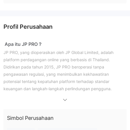
Profil Perusahaan
Apa itu JP PRO？
JP PRO, yang dioperasikan oleh JP Global Limited, adalah
platform perdagangan online yang berbasis di Thailand.
Didirikan pada tahun 2015, JP PRO beroperasi tanpa
pengawasan regulasi, yang menimbulkan kekhawatiran
potensial tentang kepatuhan platform terhadap standar
keuangan dan langkah-langkah perlindungan pengguna.
Kelebihan & Kekurangan
Kelebihan:
Leverage Maksimum Tinggi:
JP PRO menawarkan leverage
maksimum tinggi 1:1000, memberikan para trader potensi untuk
Simbol Perusahaan
memperbesar posisi mereka, yang dapat menguntungkan bagi