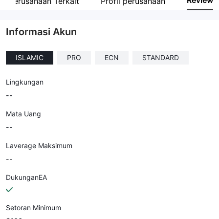
Review
Perusahaan Terkait
Profil perusahaan
Karyawan perusahaan
--
Informasi Akun
ISLAMIC
PRO
ECN
STANDARD
Lingkungan
--
Mata Uang
--
Laverage Maksimum
--
DukunganEA
Setoran Minimum