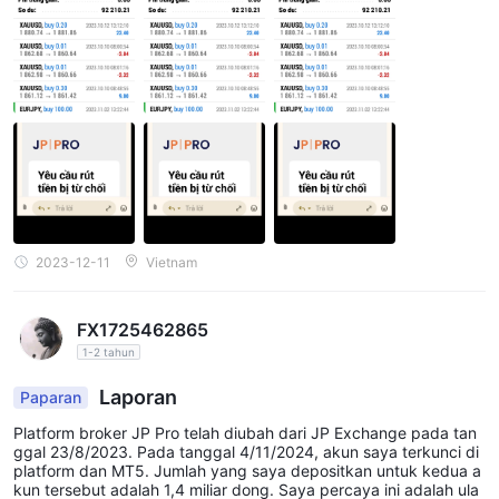
Akun Standar:
$100
Deposit Minimum:
Jenis akun ini cocok untuk para trader yang baru memulai di
pasar keuangan dan ingin merasakan trading langsung dengan
investasi awal yang relatif rendah.
Akun ECN:
$500
Deposit Minimum:
2023-12-11
Vietnam
Akun ECN dirancang untuk para trader yang lebih memilih
trading melalui Electronic Communication Network (ECN). Tipe
akun ini memberikan akses ke fitur-fitur seperti Manajer Akun
FX1725462865
Pribadi, Trading Central, Webinar VIP, dan Penarikan Instan.
1-2 tahun
Laporan
Akun Pro:
Paparan
$5,000
Deposit Minimum:
Platform broker JP Pro telah diubah dari JP Exchange pada tan
ggal 23/8/2023. Pada tanggal 4/11/2024, akun saya terkunci di
Pro akun dirancang khusus untuk trader yang lebih
platform dan MT5. Jumlah yang saya depositkan untuk kedua a
berpengalaman dan mereka yang mencari layanan yang lebih
kun tersebut adalah 1,4 miliar dong. Saya percaya ini adalah ula