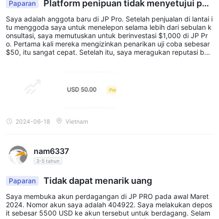
Platform penipuan tidak menyetujui pes
Paparan
menawarkan dukungan pelanggan yang komprehensif untuk
anan penarikan.
Saya adalah anggota baru di JP Pro. Setelah penjualan di lantai i
meningkatkan pengalaman trading bagi pengguna.
tu menggoda saya untuk menelepon selama lebih dari sebulan k
onsultasi, saya memutuskan untuk berinvestasi $1,000 di JP Pr
Kesimpulan
o. Pertama kali mereka mengizinkan penarikan uji coba sebesar
$50, itu sangat cepat. Setelah itu, saya meragukan reputasi bur
JP PRO menawarkan berbagai instrumen pasar yang beragam,
sa karena tidak mendukung pesanan untuk NDT. Saya bertaruh
dengan diri sendiri sebesar negatif $600, dan sisanya lebih dari
beberapa fitur perdagangan yang menguntungkan, dan
$400 saya putuskan untuk ditarik mulai 13 Juni 2024, tetapi per
platform perdagangan MetaTrader 5 (MT5) yang populer.
tanggal 18 Juni 2024, saya belum menarik uang tersebut, dan te
man itu juga memblokir telegram saya. Saya harap kalian menja
Namun, statusnya yang tidak diatur menimbulkan kekhawatiran
uh dari lantai JPPRO ini. dan berharap pihak yang berkompeten
tentang kepatuhan terhadap standar keuangan. Umpan balik
akan campur tangan untuk membantu saya mendapatkan kemb
ali uang yang tersisa. Terima kasih.
pelanggan menunjukkan masalah dengan kesulitan penarikan
2024-06-18
Vietnam
dan janji yang tidak terpenuhi, menekankan perlunya
kewaspadaan.
nam6337
3-5 tahun
Pertanyaan yang Sering Diajukan (FAQ)
P: Apakah JP PRO diatur?
Tidak dapat menarik uang
Paparan
A: Tidak, JP PRO beroperasi tanpa pengawasan regulasi.
Saya membuka akun perdagangan di JP PRO pada awal Maret
P: Berapa minimum deposit untuk Akun Standar?
2024. Nomor akun saya adalah 404922. Saya melakukan depos
it sebesar 5500 USD ke akun tersebut untuk berdagang. Selam
A: Deposit minimum untuk Akun Standar adalah $100.