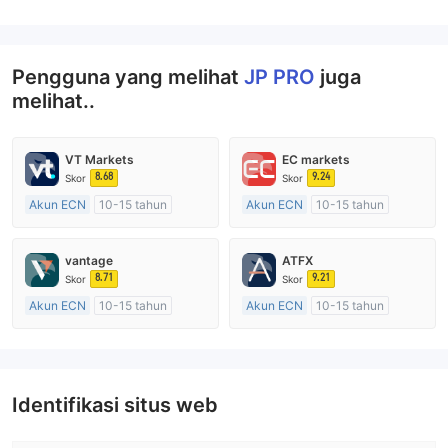
Pengguna yang melihat
JP PRO
juga
melihat..
VT Markets
EC markets
8.68
9.24
Skor
Skor
Akun ECN
10-15 tahun
Akun ECN
10-15 tahun
Diatur di Australia
Diatur di Australia
Market Maker (MM)
Market Maker (MM)
vantage
ATFX
Lisensi Penuh MT4
Lisensi Penuh MT4
8.71
9.21
Skor
Skor
Akun ECN
10-15 tahun
Akun ECN
10-15 tahun
Diatur di Australia
Diatur di Australia
Market Maker (MM)
Market Maker (MM)
Lisensi Penuh MT4
Lisensi Penuh MT4
Identifikasi situs web