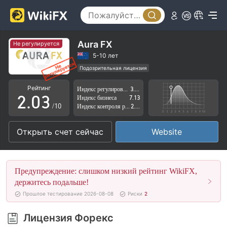
0
Aura FX
Не регулируется
0
1
5-10 лет
Подозрительная лицензия
1
2
Регион деятельности подозрителен
Рейтинг
Индекс регулирования
3.29
Высокие потенциальные риски
2
.
0
3
Индекс бизнеса
7.13
/10
Индекс контроля рисков
2.89
3
1
4
Открыть счет сейчас
Website
4
2
5
5
3
6
Предупреждение: слишком низкий рейтинг WikiFX,
6
4
7
держитесь подальше!
Прошлое тестирование 2026-08-08
Риски
2
7
5
8
Лицензия Форекс
8
6
9