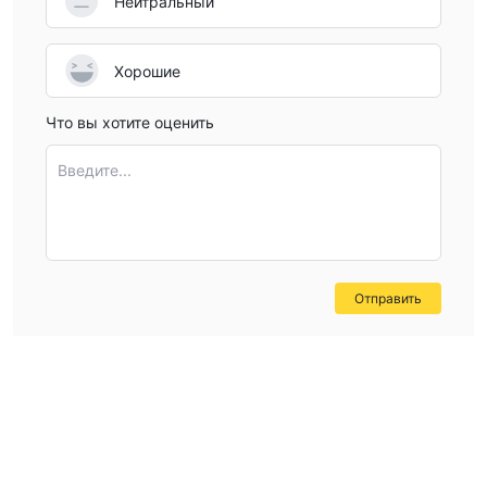
Нейтральный
1:200
Aura FX предлагает максимальное плечо
. Высокое
плечо (1:200) усиливает как потенциальную прибыль, так и
потери.
Хорошие
Комиссии Aura FX
Что вы хотите оценить
0.8 пипса
Aura FX предлагает спреды от
. Он утверждает,
что не взимает комиссию.
Введите...
Торговая платформа
Aura FX предлагает MT4
. MT4 предлагает трейдерам
широкий набор технических индикаторов и временных
Отправить
графиков, а также необходимые инструменты и
программное обеспечение для алгоритмической торговли с
высокой частотой.
Депозит и вывод средств
Aura FX поддерживает депозиты и вывод средств через
VISA, MasterCard, Neteller, Skrill и банковский