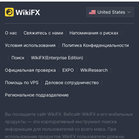
перевод (BankTransfer/SWIFT)
.
Для депозитов не взимается комиссия, а доступные
United States
USD, EUR и GBP
валютные опции включают
.
О нас
|
Свяжитесь с нами
|
Напоминания о рисках
|
Условия использования
|
Политика Конфиденциальности
|
Поиск
|
WikiFX(Enterprise Edition)
|
Официальная проверка
|
EXPO
|
WikiResearch
|
Помощь по VPS
|
Деловое сотрудничество
|
Региональное подразделение
Вы посещаете сайт WikiFX. Вебсайт WikiFX и его мобильные
продукты — это корпоративный инструмент поиска
информации для пользователей со всего мира. При
использовании продуктов WikiFX пользователи должны