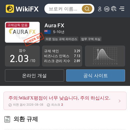
0
Aura FX
규제감독 없음
0
1
5-10년
의문 있는 규제 라이선스
업무 구역 의심
1
2
잠재적 위험성이 높음
점수
규제 색인
3.29
2
.
0
3
비즈니스 인덱스
7.13
/10
리스크 관리 지수
2.89
3
1
4
온라인 개설
공식 사이트
4
2
5
5
3
6
주의:WikiFX평점이 너무 낮습니다, 주의 하십시오.
6
4
7
이전 검사 2026-08-08
리스크
2
7
5
8
외환 규제
8
6
9