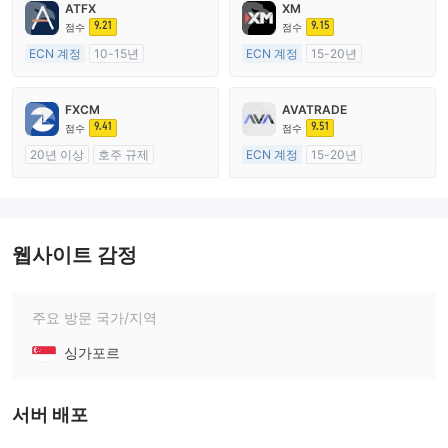
ATFX
XM
9.21
9.15
점수
점수
ECN 계정
10-15년
ECN 계정
15-20년
호주 규제
호주 규제
외환 거래 라이선스 (MM)
외환 거래 라이선스 (MM)
FXCM
AVATRADE
마스터 레이블 MT4
마스터 레이블 MT4
9.41
9.51
점수
점수
20년 이상
호주 규제
ECN 계정
15-20년
외환 거래 라이선스 (MM)
호주 규제
마스터 레이블 MT4
외환 거래 라이선스 (MM)
마스터 레이블 MT4
웹사이트 감정
주요 방문 국가/지역
싱가포르
서버 배포