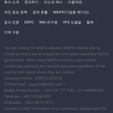
회사 소개
|
문의하기
|
리스크 제시
|
이용약관
|
개인 정보 정책
|
검색 호출
|
WikiFX(기업용 에디션)
|
공식 인증
|
EXPO
|
Wiki 연구원
|
VPS 도움말
|
협력
|
지역 구분
You are visiting the WikiFX website. WikiFX Internet and its
mobile products are an enterprise information searching tool for
global users. When using WikiFX products, users should
consciously abide by the relevant laws and regulations of the
country and region where they are located.
consumer hotline：006531290538
Official Email：support@wikifx.com；
Mobile Phone Number：234 706 777 7762；61 449895363
Telegram：+60 103342306
Whatsapp：+852-6613 1970；
License or other information error corrections, please send the