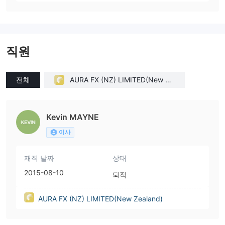
직원
전체
AURA FX (NZ) LIMITED(New Ze
aland)
Kevin MAYNE
이사
재직 날짜
상태
2015-08-10
퇴직
AURA FX (NZ) LIMITED(New Zealand)