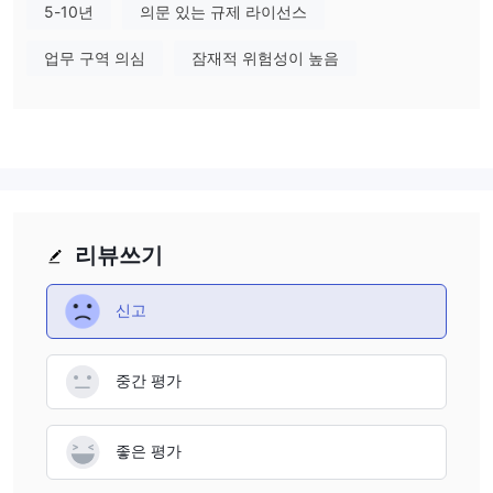
5-10년
의문 있는 규제 라이선스
Aura FX에서 무엇을 거래할 수 있나요?
Aura FX은 50개의 통화 쌍, CFD, 상품 및 지수, 석유, 가스, 금 및 은
업무 구역 의심
잠재적 위험성이 높음
을 제공합니다.
계좌 유형
$300
Aura FX은 최소 입금액이
인 단일 소매 계좌 유형을 제공합니
다.
$50,000의 가상 자금이 있는 데모 계좌
또한 연습 목적으로
도
제공됩니다. 데모 계좌는 50개의 외환 쌍과 다양한 금융 자산에 액
리뷰쓰기
세스할 수 있습니다.
신고
레버리지
1:200
Aura FX은 최대
의 레버리지를 제공합니다. 고 레버리지
(1:200)는 잠재적인 이익과 손실을 모두 증폭시킵니다.
중간 평가
Aura FX 수수료
좋은 평가
0.8 픽셀
Aura FX은 스프레드를
부터 제공합니다. 수수료는 부과하
지 않는다고 주장합니다.