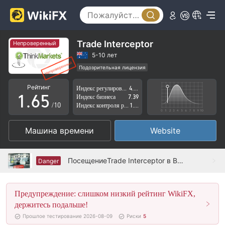
1
0
2
1
3
2
Trade Interceptor
Непроверенный
4
3
5-10 лет
Подозрительная лицензия
0
5
4
Регион деятельности подозрителен
Рейтинг
Индекс регулирования
4.38
Высокие потенциальные риски
1
.
6
5
Индекс бизнеса
7.39
/10
Индекс контроля рисков
1.67
2
7
6
Машина времени
Website
3
8
7
4
9
8
ПосещениеTrade Interceptor в Великобритании - не найти офиса
Danger
5
9
Предупреждение: слишком низкий рейтинг WikiFX,
6
держитесь подальше!
7
Прошлое тестирование 2026-08-09
Риски
5