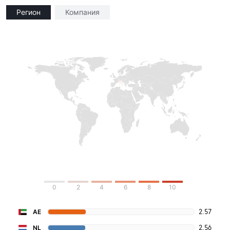
Регион
Компания
0
2
4
6
8
10
2.57
AE
2.56
NL