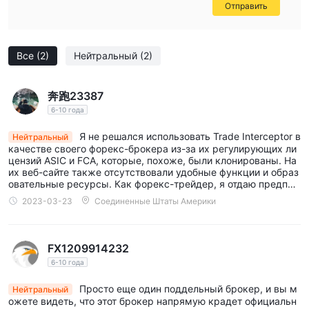
Отправить
многоязычной поддержки клиентов.
Однако потенциальные трейдеры должны быть осторожны
из-за отсутствия действительной лицензии регулирования,
Все
(2)
Нейтральный
(2)
что представляет существенные риски. ThinkMarkets также
имеет некоторые ограничения в отношении вывода
奔跑23387
средств, особенно для пользователей электронных
6-10 года
кошельков, и вывод средств через банковский перевод
может включать дополнительные комиссии. Кроме того,
Я не решался использовать Trade Interceptor в
Нейтральный
качестве своего форекс-брокера из-за их регулирующих ли
разнообразие типов счетов ограничено по сравнению с
цензий ASIC и FCA, которые, похоже, были клонированы. На
некоторыми другими брокерами, что может быть
их веб-сайте также отсутствовали удобные функции и образ
овательные ресурсы. Как форекс-трейдер, я отдаю предпоч
недостатком для трейдеров, ищущих больше вариантов,
тение безопасности и простоте использования, и я считаю, ч
2023-03-23
Соединенные Штаты Америки
соответствующих их конкретным потребностям.
то есть лучшие варианты.
Финансовые инструменты
FX1209914232
Trade Interceptor предлагает широкий выбор финансовых
6-10 года
инструментов, учитывая разнообразные предпочтения
трейдеров:
Просто еще один поддельный брокер, и вы м
Нейтральный
ожете видеть, что этот брокер напрямую крадет официальн
Форекс:
Торгуйте на крупнейшем финансовом рынке мира