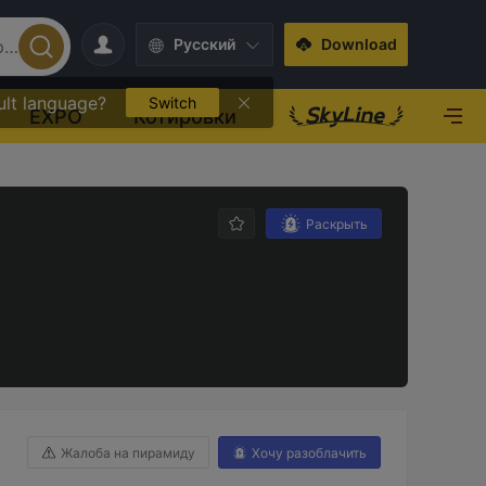
Pусский
Download
ult language?
Switch
EXPO
Котировки
Раскрыть
Жалоба на пирамиду
Хочу разоблачить