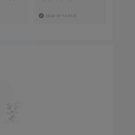
для чистого мошенничества. 
Максим Вершинин, мой 
личный консультант. и 
2024-01-14 01:21
Бармор, аналитики склепов. 
они превратились в «капитал 
парадигмы», « WCG ». Я 
забеспокоился, когда у 
Максима были дела, о 
которых нужно было 
позаботиться. затем двое 
других заметили меня. 
поэтому я попытался 
вывести свои деньги. Я 
дошел до «ожидания» и двух 
писем с вопросом о депозите 
в моем банке. я дошел до 
того, что связался с « WCG 
по поводу задержания, но 
там тоже ничего. если кто-
нибудь может помочь, я был 
бы признателен. фр.  