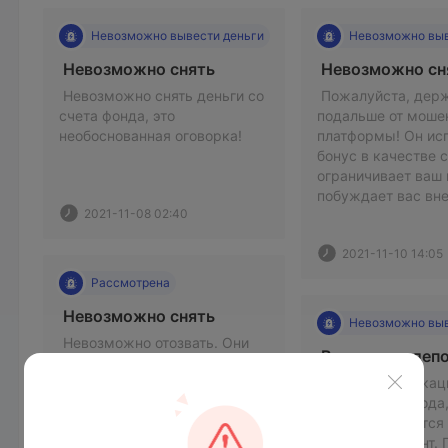
Невозможно вывести деньги
Невозможно выв
 Невозможно снять 
 Невозможно снять деньги со 
 Пожалуйста, держ
счета фонда, это 
подальше от мошен
необоснованная оговорка! 
платформы! Он исп
бонус в качестве с
ограничивает ваш 
побуждает вас вне
2021-11-08 02:40
2021-11-10 14:05
Рассмотрена
 Невозможно снять 
Невозможно выв
 Невозможно отозвать. Они 
ограничивают разрешения на 
снятие средств со счета и не 
 Нет аутентификаци
разрешают снятие средств 
настройки вывода, 
на основании бонусов. 
вывода требуется 
Пожалуйста, держитесь 
другой документ. 