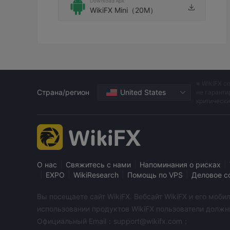
Download Apk
WikiFX Mini（20M）
※ WikiFX с
Страна/регион
United States
не гаранти
критическ
|
|
|
О нас
Свяжитесь с нами
Напоминания о рисках
|
|
|
|
EXPO
WikiResearch
Помощь по VPS
Деловое с
Вы посещаете сайт WikiFX. Вебсайт WikiFX и его мо
использовании продуктов WikiFX пользователи должн
Официальный Email：support@wikifx.com；