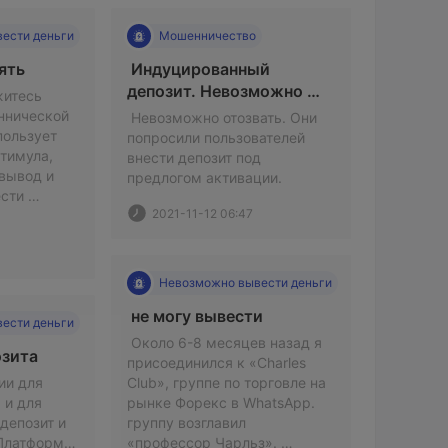
ести деньги
Мошенничество
 Невозможно снять 
 Индуцированный 
депозит. Невозможно 
итесь 
снять 
нической 
 Невозможно отозвать. Они 
ользует 
попросили пользователей 
тимула, 
внести депозит под 
вывод и 
предлогом активации. 
сти 
2021-11-12 06:47
депозит для вывода. 
Невозможно вывести деньги
 не могу вывести  
ести деньги
 Около 6-8 месяцев назад я 
 Взыскание депозита 
присоединился к «Charles 
и для 
Club», группе по торговле на 
и для 
рынке Форекс в WhatsApp. 
депозит и 
группу возглавил 
Платформа 
«профессор Чарльз». 