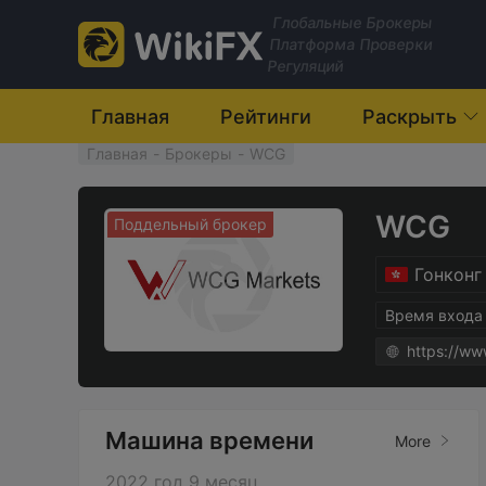
Глобальные Брокеры
Платформа Проверки
Регуляций
Главная
Рейтинги
Раскрыть
Главная
-
Брокеры
-
WCG
WCG
Поддельный брокер
Гонконг
Время входа
https://w
Машина времени
More
2022 год 9 месяц