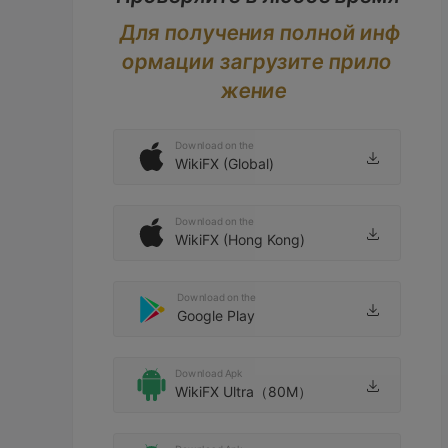
Для получения полной инф
ормации загрузите прило
жение
Download on the
WikiFX (Global)
Download on the
WikiFX (Hong Kong)
Download on the
Google Play
Download Apk
WikiFX Ultra（80M）