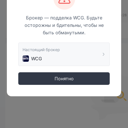
подальше от платформ для 
мошенничества. 
2021-11-05 07:39
2021-11-19 03:28
Брокер — подделка WCG. Будьте
осторожны и бдительны, чтобы не
быть обманутыми.
Настоящий брокер
Новости
WCG
Понятно