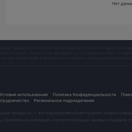
Нет данн
обирает данные из общедоступных источников и с учётом отзывов пользо
руем её полноту, точность или актуальность, поскольку она может устаре
и важную информацию в официальных источниках, прежде чем принимать к
|
|
Условия использования
Политика Конфиденциальности
Поис
|
отрудничество
Региональное подразделение
бильные продукты — это корпоративный инструмент поиска инфор
ы сознательно соблюдать соответствующие законы и правила стр