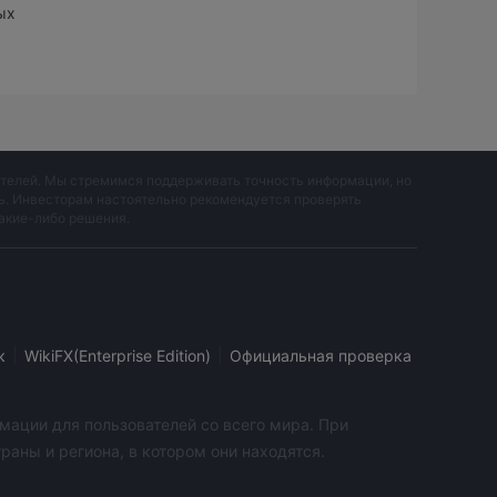
ых
вателей. Мы стремимся поддерживать точность информации, но
ть. Инвесторам настоятельно рекомендуется проверять
акие-либо решения.
|
|
к
WikiFX(Enterprise Edition)
Официальная проверка
мации для пользователей со всего мира. При
аны и региона, в котором они находятся.