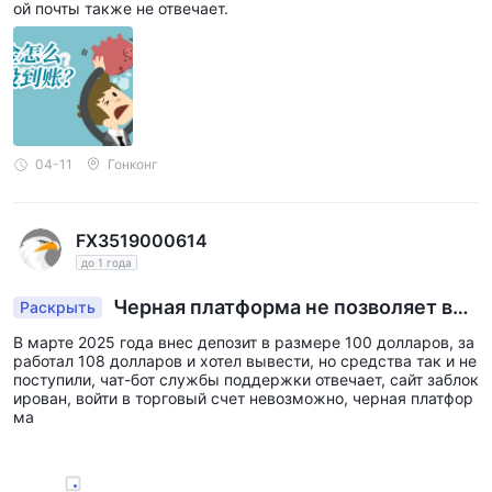
ой почты также не отвечает.
комиссии в соответствии с долей каждого инвестора в
пуле.
Оба сервиса предлагают надежные платформы для тех, кто
хочет воспользоваться опытом других или инвестировать в
управляемый портфель, тем самым расширяя
возможности для инвестиций через HTFX.
04-11
Гонконг
Поддержка клиентов
FX3519000614
HTFX стремится предоставлять исключительную
до 1 года
поддержку клиентов, обеспечивая возможность получения
Черная платформа не позволяет выв
Раскрыть
помощи и быстрого и эффективного решения любых
ести средства
проблем. Трейдеры могут обратиться к HTFX через
В марте 2025 года внес депозит в размере 100 долларов, за
работал 108 долларов и хотел вывести, но средства так и не
несколько каналов: специальную
контактную форму
на их
поступили, чат-бот службы поддержки отвечает, сайт заблок
веб-сайте, по
телефону +678 29816 или по электронной
ирован, войти в торговый счет невозможно, черная платфор
ма
почте
support@htfx.com
для более подробных запросов.
Физическое присутствие брокера обеспечивается офисом,
расположенным на
2
этаже, здание ZEO, Freshwater 1, Port