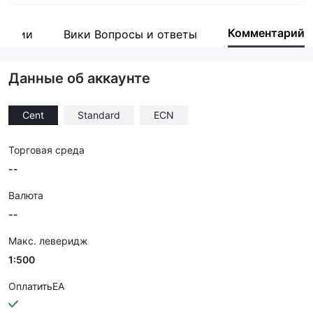
Аббревиатура
HTFX
Комментарий
пании
Вики Вопросы и ответы
Сотрудник компании
--
Данные об аккаунте
Cent
Standard
ECN
Торговая среда
--
Валюта
--
Макс. леверидж
1:500
ОплатитьEA