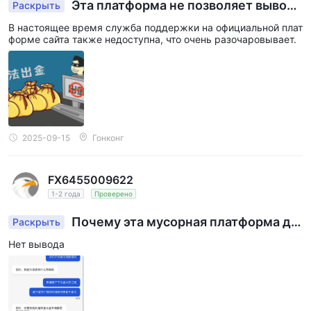
Эта платформа не позволяет выводи
Раскрыть
ть средства, переводы никогда не поступают
В настоящее время служба поддержки на официальной плат
на счет.
форме сайта также недоступна, что очень разочаровывает.
2025-09-15
Гонконг
FX6455009622
1-2 года
Проверено
Почему эта мусорная платформа до
Раскрыть
сих пор существует?
Нет вывода