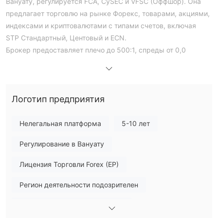
Вануату, регулируется FCA, CySEC и VFSC (Оффшор). Она
предлагает торговлю на рынке Форекс, товарами, акциями,
индексами и криптовалютами с типами счетов, включая
STP Стандартный, Центовый и ECN.
Брокер предоставляет плечо до 500:1, спреды от 0,0
пипсов и поддерживает платформы MT4, MT5 и HTFX Web
Trader. Минимальный депозит составляет $50, с
различными вариантами пополнения/вывода средств,
Логотип предприятия
такими как Tether, ALIPAY и Кредитные карты.
Является ли HTFX законным?
Нелегальная платформа
5-10 лет
HTFX - регулируемый форекс-брокер, контролируемый
Регулирование в Вануату
двумя регулирующими органами: Финансовой службой
FCA
надзора (
) в Великобритании и Кипрской комиссией по
Лицензия Торговли Forex (EP)
CySEC
ценным бумагам и биржам (
) на Кипре. Брокер
работает на основе лицензий Straight Through Processing
Регион деятельности подозрителен
(STP). Номер лицензии FCA HTFX - 822279, а номер
Высокие потенциальные риски
лицензии CySEC - 332/17.