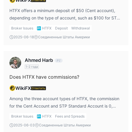
WikiFX
HTFX offers a minimum deposit of $50 (Cent account),
depending on the type of account, such as $100 for STP
Как открыть счет?
standard accounts, $1000 for Pro and ECN accounts.
Открытие счета с HTFX - это простой и эффективный
Broker Issues
HTFX
Deposit
Withdrawal
процесс, разработанный для быстрой интеграции новых
2025-06-18
Соединенные Штаты Америки
пользователей в торговую платформу. Чтобы открыть счет
с HTFX, следуйте этим общим шагам:
Посетите официальный веб-сайт HTFX: Перейдите на веб-
Ahmed Harb
сайт HTFX с помощью веб-браузера.
1-2 года
Регистрация счета: Нажмите кнопку "Зарегистрироваться"
Does HTFX have commissions?
на главной странице и начните процесс регистрации счета.
Заполните регистрационную форму: Заполните
WikiFX
Ответить
необходимую регистрационную форму с вашей личной
Among the three account types of HTFX, the commission
информацией, включая вашу страну, адрес электронной
for the Cent Account and STP Standard Account is 0,
почты, пароль, имя и номер телефона.
while the commission for the ECN Account is $7 per lot.
Убедитесь, что вы прочитали Политику конфликта
Broker Issues
HTFX
Fees and Spreads
интересов, Политику исполнения приказов, Политику
2025-06-03
Соединенные Штаты Америки
конфиденциальности, Раскрытие рисков, Условия и