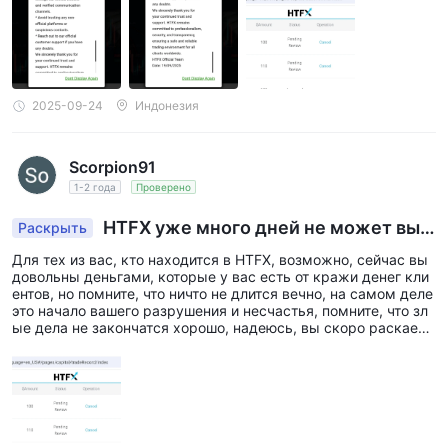
Могу ли я торговать на демо-счете с HTFX?
мне только сказали быть пациент. На письма даже не отвеч
Да. Демо-счета доступны на HTFX.
али. Какие у вас ещё оправдания? Не ведите себя как жертв
а.
Какой минимальный депозит требуется для
открытия счета с HTFX?
$50.
2025-09-24
Индонезия
У HTFX есть какие-либо региональные ограничения
для трейдеров?
Scorpion91
Да. HTFX не предоставляет услуги гражданам/резидентам
1-2 года
Проверено
Беларуси, Крыма, Кубы, Ирана, Ирака, Японии, Северной
HTFX уже много дней не может выв
Раскрыть
Кореи, России, Судана, Сирии, Турции, Соединенных
ести средства
Штатов Америки и Украины.
Для тех из вас, кто находится в HTFX, возможно, сейчас вы
довольны деньгами, которые у вас есть от кражи денег кли
ентов, но помните, что ничто не длится вечно, на самом деле
это начало вашего разрушения и несчастья, помните, что зл
ые дела не закончатся хорошо, надеюсь, вы скоро раскаете
сь.