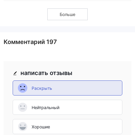
положения, а затем нажмите кнопку "Зарегистрироваться".
Больше
Торговая платформа
Способы оплаты
HTFX предлагает широкий спектр эффективных способов
Комментарий
197
оплаты, чтобы удовлетворить потребности своих клиентов.
Доступные каналы оплаты включают:
Tether
ALIPAY
написать отзывы
RediPay
THAI QR
Раскрыть
RPNpay
Help 2 Pay
Credit Cards (CC)
Нейтральный
ChipPay
Teleport
Хорошие
PAYOK