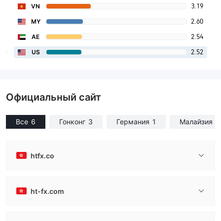
3.19
VN
2.60
MY
2.54
AE
2.52
US
Официальный сайт
Все
6
Гонконг
3
Германия
1
Малайзия
1
htfx.co
ht-fx.com