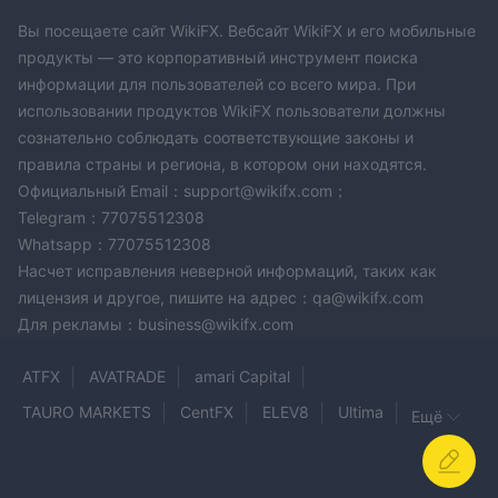
Вы посещаете сайт WikiFX. Вебсайт WikiFX и его мобильные
продукты — это корпоративный инструмент поиска
информации для пользователей со всего мира. При
использовании продуктов WikiFX пользователи должны
сознательно соблюдать соответствующие законы и
правила страны и региона, в котором они находятся.
Официальный Email：support@wikifx.com；
Telegram：77075512308
Whatsapp：77075512308
Насчет исправления неверной информаций, таких как
лицензия и другое, пишите на адрес：qa@wikifx.com
Для рекламы：business@wikifx.com
ATFX
AVATRADE
amari Capital
TAURO MARKETS
CentFX
ELEV8
Ultima
Ещё
EC markets
EGSCAP
LotCapitals
Zipphy
KITCO
Jetvix
QRT
YUXIN INTERNATIONAL