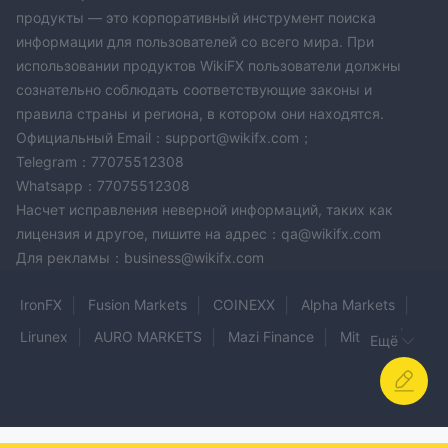
продукты — это корпоративный инструмент поиска
информации для пользователей со всего мира. При
использовании продуктов WikiFX пользователи должны
сознательно соблюдать соответствующие законы и
правила страны и региона, в котором они находятся.
Официальный Email：support@wikifx.com；
Telegram：77075512308
Whatsapp：77075512308
Насчет исправления неверной информаций, таких как
лицензия и другое, пишите на адрес：qa@wikifx.com
Для рекламы：business@wikifx.com
IronFX
Fusion Markets
COINEXX
Alpha Markets
Lirunex
AURO MARKETS
Mazi Finance
Mitrade
Ещё
Trade Master
On Shun
Ainslie Bullion
SWIFT TRADER
FinPros
RANGE MARKETS
Minerva Capital
Investa Summit Markets Limited