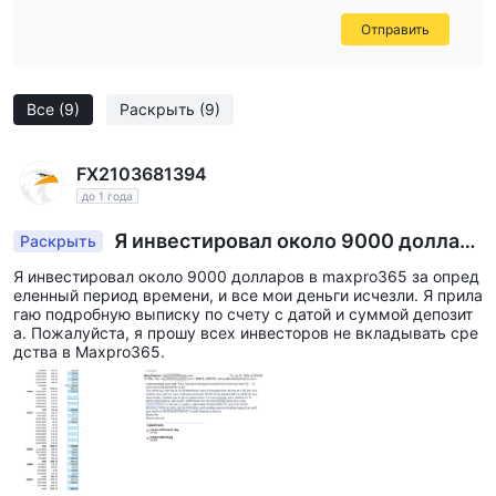
Отправить
Все
(9)
Раскрыть
(9)
FX2103681394
до 1 года
Я инвестировал около 9000 доллар
Раскрыть
ов в maxpro365 за определенный период врем
Я инвестировал около 9000 долларов в maxpro365 за опред
ени, и все мои деньги исчезли. Я прилагаю под
еленный период времени, и все мои деньги исчезли. Я прила
робную выписку по счету с датой и суммой де
гаю подробную выписку по счету с датой и суммой депозит
а. Пожалуйста, я прошу всех инвесторов не вкладывать сре
позита. Пожалуйста, я прошу всех инвесторов
дства в Maxpro365.
не вкладывать средства в Maxpro365.