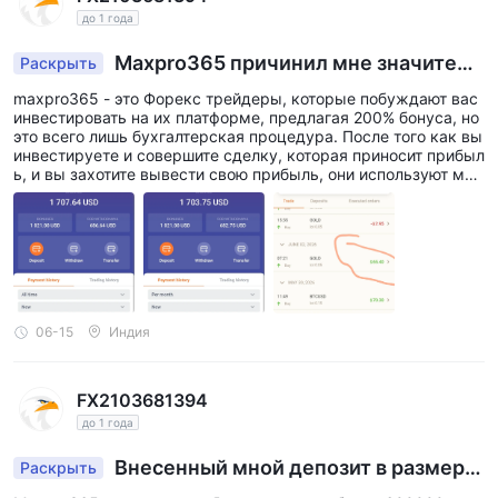
до 1 года
Maxpro365 причинил мне значитель
Раскрыть
ные финансовые потери.
maxpro365 - это Форекс трейдеры, которые побуждают вас
инвестировать на их платформе, предлагая 200% бонуса, но
это всего лишь бухгалтерская процедура. После того как вы
инвестируете и совершите сделку, которая приносит прибыл
ь, и вы захотите вывести свою прибыль, они используют мно
жество тактик, чтобы не пропустить ваш вывод. Тем времен
ем, если вы проиграете любую сделку, проблема с выводом
решается. Так что не тратьте свои деньги и время на maxpro
365. Он пожирает ваши деньги. Я потерял тысячи долларов
в этом приложении. Я предупреждаю всех вас: пожалуйста,
не инвестируйте в maxpro365.
06-15
Индия
FX2103681394
до 1 года
Внесенный мной депозит в размере
Раскрыть
$209.73 в настоящее время находится в стату