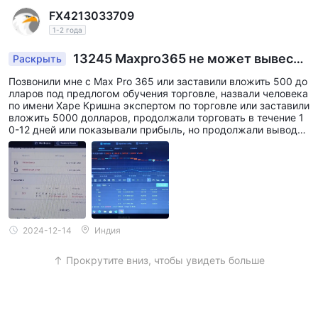
FX4213033709
1-2 года
13245 Maxpro365 не может вывести
Раскрыть
600$
Позвонили мне с Max Pro 365 или заставили вложить 500 до
лларов под предлогом обучения торговле, назвали человека
по имени Харе Кришна экспертом по торговле или заставили
вложить 5000 долларов, продолжали торговать в течение 1
0-12 дней или показывали прибыль, но продолжали выводит
ь деньги. Они говорили о большом A/C, но я начал обрабаты
вать вывод 13/12/24. Я вижу, что на счету есть вывод в тече
ние 3-4 часов или есть движение на следующий день торгов
ли. Кришна присутствует во всех записях. С утра никто не з
вонил. Пожалуйста, верните мои деньги.
2024-12-14
Индия
Прокрутите вниз, чтобы увидеть больше