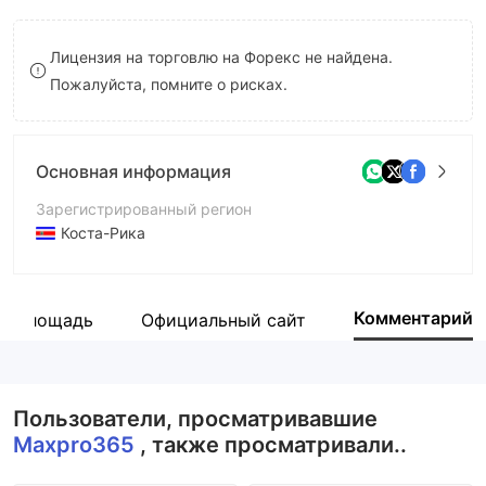
8
Лицензия на торговлю на Форекс не найдена.
9
Пожалуйста, помните о рисках.
Основная информация
Зарегистрированный регион
Коста-Рика
Период эксплуатации
2-5 лет
Комментарий
ая площадь
Официальный сайт
Компания
TA Capital Markets Limited
Пользователи, просматривавшие
Maxpro365
, также просматривали..