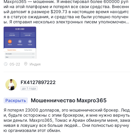
Maxpro365 — мошенник. Я инвестировал более 600000 руп
се ожидания и не может быть выведен.
ий на этой платформе и потерял все свои средства. Внесенн
ый депозит в размере $209.73 в настоящее время находитс
я в статусе ожидания, и средства не были успешно получен
ы. Я отправил несколько электронных писем уполномоченно
й стороне и их высшему руководству, но так и не получил с
вои деньги обратно.
05-22
Индия
FX4127897222
до 1 года
Мошенничество Maxpro365
Раскрыть
Я потерял 23000 долларов, это мошеннический брокер. Люд
и, будьте осторожны с этим брокером, и мне нужно вернуть
мои деньги. Maxpro365, Томас и Ариан обманули меня, зама
нивая в ловушку все больше людей... Они полностью вручну
ю организовали этот обман.