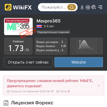
2
3
4
0
Maxpro365
Не регулируется
5
1
2-5 лет
Подозрительная лицензия
0
6
2
Регион деятельности подозрителен
Рейтинг
Индекс регулирования
3.50
Высокие потенциальные риски
1
.
7
3
Индекс бизнеса
5.35
/10
Индекс контроля рисков
2.05
2
8
4
Открыть счет сейчас
Website
3
9
5
4
6
Предупреждение: слишком низкий рейтинг WikiFX,
5
7
держитесь подальше!
Прошлое тестирование 2026-08-08
Риски
3
6
8
Лицензия Форекс
7
9