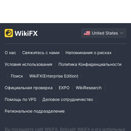
United States
О нас
|
Свяжитесь с нами
|
Напоминания о рисках
|
Условия использования
|
Политика Конфиденциальности
|
Поиск
|
WikiFX(Enterprise Edition)
|
Официальная проверка
|
EXPO
|
WikiResearch
|
Помощь по VPS
|
Деловое сотрудничество
|
Региональное подразделение
Вы посещаете сайт WikiFX. Вебсайт WikiFX и его мобильные