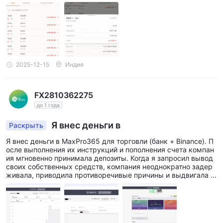
2025-12-15
Индия
FX2810362275
до 1 года
Я внес деньги в
Раскрыть
Я внес деньги в MaxPro365 для торговли (банк + Binance). П
осле выполнения их инструкций и пополнения счета компан
ия мгновенно принимала депозиты. Когда я запросил вывод
своих собственных средств, компания неоднократно задер
живала, приводила противоречивые причины и выдвигала н
овые «условия» (принудительные сделки, количество лотов,
еженедельные платежи). Служба поддержки удаляла или ск
рывала запросы на вывод из истории моего счета. Несмотр
я на предоставление всех запрошенных документов (выпис
ка из банка, адрес Binance, скриншоты, KYC), мой вывод нах