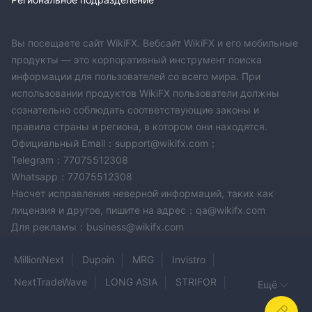
Вы посещаете сайт WikiFX. Вебсайт WikiFX и его мобильные
продукты — это корпоративный инструмент поиска
информации для пользователей со всего мира. При
использовании продуктов WikiFX пользователи должны
сознательно соблюдать соответствующие законы и
правила страны и региона, в котором они находятся.
Официальный Email：support@wikifx.com；
Telegram：77075512308
Whatsapp：77075512308
Насчет исправления неверной информаций, таких как
лицензия и другое, пишите на адрес：qa@wikifx.com
Для рекламы：business@wikifx.com
MillionNext
Dupoin
MRG
Invistro
NextTradeWave
LONG ASIA
STRIFOR
Ещё
libertrades
Neomarkets
Forex Dana
Zaffex