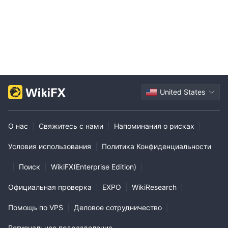
Адрес 2: TNW West Kon. Wilhelminaplein 1, 1062 HG
Амстердам
Адрес 3: 120 Adelaide St W # 2500, Торонто, ON M5H 1T1,
Канада.
За и против
Часто задаваемые вопросы (FAQ)
United States
О нас
|
Свяжитесь с нами
|
Напоминания о рисках
|
Условия использования
|
Политика Конфиденциальности
|
Поиск
|
WikiFX(Enterprise Edition)
|
Официальная проверка
|
EXPO
|
WikiResearch
|
Помощь по VPS
|
Деловое сотрудничество
|
Региональное подразделение