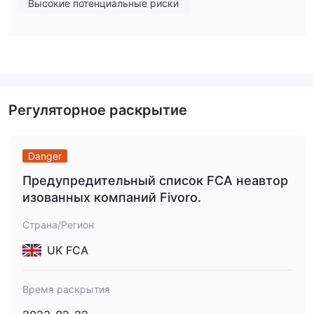
Высокие потенциальные риски
Вот главная страница официального сайта этого брокера:
однако, когда дело доходит до нормативной информации,
Fivoro разочаровывает нас, поскольку это не разрешено и
не регулируется каким-либо регулирующим органом.
пожалуйста, помните о риске.
Примечание. Дата снимка экрана — 29 января 2023 года.
Регуляторное раскрытие
WikiFX предоставляет динамические оценки, которые будут
обновляться в режиме реального времени в зависимости от
Danger
динамики брокера. Таким образом, баллы, полученные в
настоящее время, не представляют собой прошлые и
Предупредительный список FCA неавтор
будущие баллы.
изованных компаний Fivoro.
Рыночные инструменты
Страна/Регион
Fivoroрекламирует, что предлагает доступ к более чем 100
активам, включая валюты, товары, акции, индексы и
UK FCA
криптовалюты.
Типы учетных записей
Время раскрытия
FivoroСчета s можно разделить на пять категорий, включая