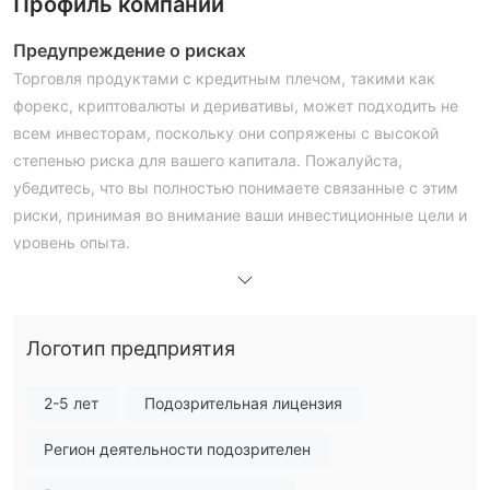
Профиль компании
Предупреждение о рисках
Торговля продуктами с кредитным плечом, такими как
форекс, криптовалюты и деривативы, может подходить не
всем инвесторам, поскольку они сопряжены с высокой
степенью риска для вашего капитала. Пожалуйста,
убедитесь, что вы полностью понимаете связанные с этим
риски, принимая во внимание ваши инвестиционные цели и
уровень опыта.
Информация, представленная в этой статье, предназначена
исключительно для справочных целей.
Общая информация и правила
Логотип предприятия
Fivoroутверждает, что работает как брокерская компания,
предоставляющая клиентам онлайн-услуги для торговли
2-5 лет
Подозрительная лицензия
криптовалютой. Fivoro является торговым брендом,
которым владеет и управляет Urvashi Limited , компания,
Регион деятельности подозрителен
зарегистрированная на ул. Винсент и Гренадины, с рег. нет.
26702 г. до н.э. 2022 г.