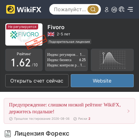
1
2
3
Fivoro
Не регулируется
4
0
2-5 лет
Подозрительная лицензия
0
5
1
Регион деятельности подозрителен
Рейтинг
Индекс регулирования
1.90
Высокие потенциальные риски
1
.
6
2
Индекс бизнеса
6.25
/10
Индекс контроля рисков
1.72
2
7
3
Открыть счет сейчас
Website
3
8
4
4
9
5
Предупреждение: слишком низкий рейтинг WikiFX,
5
6
держитесь подальше!
Прошлое тестирование 2026-08-06
Риски
2
6
7
Лицензия Форекс
7
8