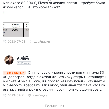
Эти Бонусы включают в себя следующее: Бонус за
ыло около 80 000 $, Fivoro отказался платить, требует брита
нский налог 10%! это нормально!?
регистрацию, Бонус за первоначальный депозит, Бонус за
лояльность, Бонус на основе события и Бонус за снятие
средств.
Образовательные ресурсы
некоторые образовательные ресурсы предоставляются на
Fivoro платформа: включая видео, книги и новости, а также
2023-07-03
Швейцария
экономический календарь.
Служба поддержки
клиенты с любыми запросами или вопросами, связанными
A.榛果
с торговлей, могут связаться с Fivoro по следующим
6-10 года
каналам связи:
Они попросили меня внести как минимум 50
Нейтральный
Телефон: 442081570407 (Великобритания), 3197010281502
00 долларов, когда я сказал им, что хочу открыть стандартн
(Нидерланды), 16728876364 (Канада)
ый счет. Я был в шоке, и я просто не могу понять, кто дает и
м смелость требовать так много, учитывая тот факт, что Exn
электронная почта: support@ Fivoro .com
ess, крупный игрок в отрасли, просит только 5 долларов для
Адрес компании:
начала.
2023-02-21
Камбоджа
Адрес 1: Северная колоннада, 25, Лондон, E14 5HD,
Великобритания.
Больше нет