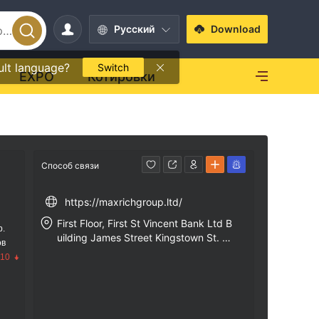
Pусский
Download
ult language?
Switch
EXPO
Котировки
Способ связи
https://maxrichgroup.ltd/
First Floor, First St Vincent Bank Ltd B
р.
uilding James Street Kingstown St. Vi
ов
ncent and the Grenadines
.10