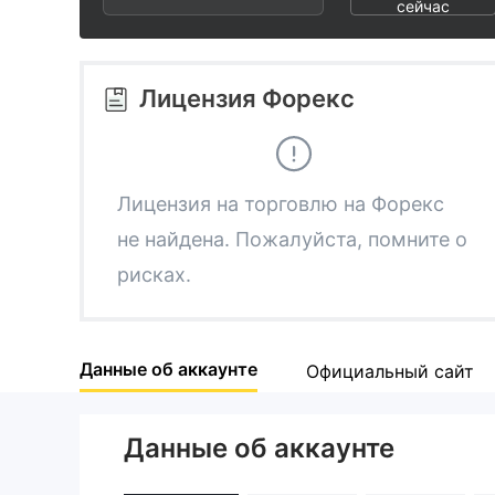
2
7
сейчас
3
8
Лицензия Форекс
4
9
5
Лицензия на торговлю на Форекс
не найдена. Пожалуйста, помните о
6
рисках.
7
Данные об аккаунте
Официальный сайт
8
Данные об аккаунте
9