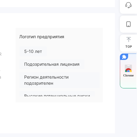
Логотип предприятия
TOP
5-10 лет
R
Подозрительная лицензия
.
Chrome
в
Регион деятельности
подозрителен
Высокие потенциальные риски
вых
и
а