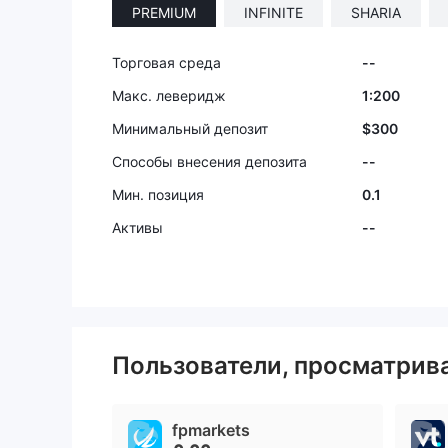
PREMIUM
INFINITE
SHARIA
Торговая среда
--
Макс. леверидж
1:200
Минимальный депозит
$300
Способы внесения депозита
--
Мин. позиция
0.1
Активы
--
Пользователи, просматри
fpmarkets