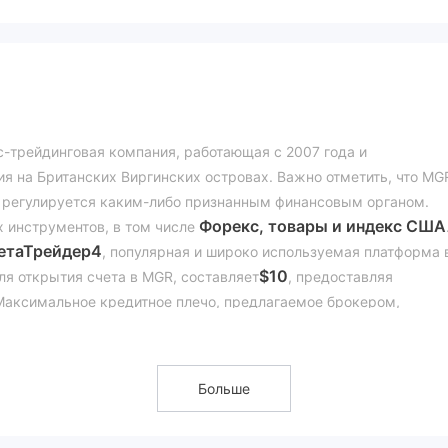
-трейдинговая компания, работающая с 2007 года и
я на Британских Виргинских островах. Важно отметить, что MG
 не регулируется каким-либо признанным финансовым органом.
Форекс, товары и индекс США
 инструментов, в том числе
етаТрейдер4
, популярная и широко используемая платформа 
$
10
я открытия счета в MGR, составляет
, предоставляя
 Максимальное кредитное плечо, предлагаемое брокером,
 свои позиции на рынке. MGR предлагает различные типы торго
Базовый,
стей клиентов. Эти типы учетных записей включают
Больше
ачинаются с 0,8 пункта. Комиссии, взимаемые MGR, не указаны 
струмента. MGR поддерживает различные способы ввода и вывод