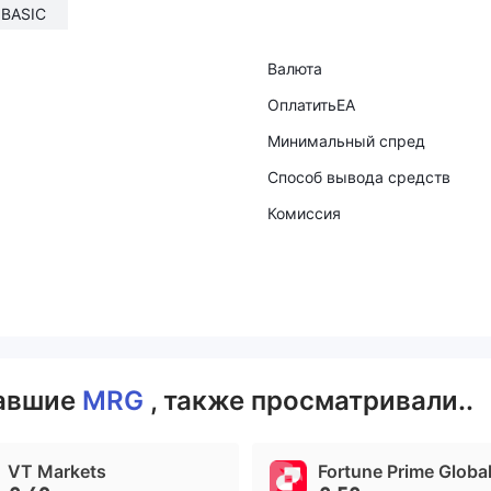
BASIC
Валюта
ОплатитьEA
Минимальный спред
Способ вывода средств
Комиссия
вавшие
MRG
, также просматривали..
VT Markets
Fortune Prime Globa