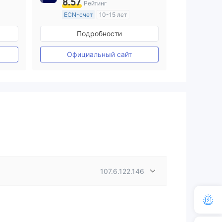
8.57
Рейтинг
ECN-счет
10-15 лет
ия
Регулирование в Австралия
Подробности
Маркет-Мейкинг (MM)
Основной стандарт MT4
Официальный сайт
107.6.122.146