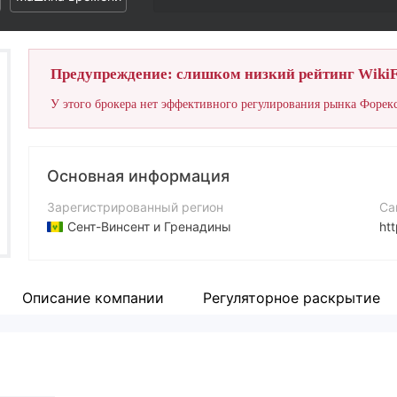
Предупреждение: слишком низкий рейтинг WikiF
У этого брокера нет эффективного регулирования рынка Форекс
Основная информация
Зарегистрированный регион
Са
Сент-Винсент и Гренадины
htt
Период эксплуатации
Ад
5-10 лет
Описание компании
Регуляторное раскрытие
Компания
Maxrich Group Limited.