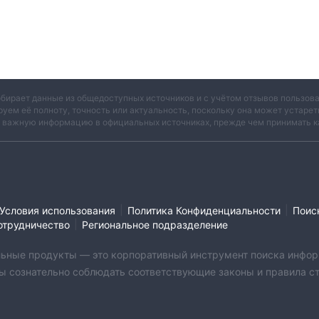
я золота и 0,5 пункта для нефти. в то время как спреды
т ограниченный выбор доступных активов.
ые аккаунты
доступны варианты для клиентов со всеми уровн
ет тип учетной записи: базовая учетная запись от 10 долларов
аров США, шариатская учетная запись от 3000 долларов США и
обирает данные из общедоступных источников и с учётом отзывов пользо
руем её полноту, точность или актуальность, поскольку она может устаре
в США. С одной учетной записи можно торговать более чем 29
и важную информацию в официальных источниках, прежде чем принимать к
 каждую учетную запись.
ый депозит, который составляет всего 10 долларов США, что
еров. Как и все другие учетные записи, базовая учетная запис
 отличие от других, базовая учетная запись позволяет торговат
и разрешены свопы овернайт. Кредитное плечо для этой учетной
|
|
Условия использования
Политика Конфиденциальности
Поис
 1: 500, а спреды также довольно высоки, начиная с 2,5 пункт
|
отрудничество
Региональное подразделение
, подходит для клиентов, исповедующих ислам. Минимальный
бильные продукты — это корпоративный инструмент поиска инфор
США, а максимальное количество лотов, которыми клиенты мог
ы сознательно соблюдать соответствующие законы и правила стр
в. Эта учетная запись имеет комиссию в размере 20 долларов С
е 1: 200. Спреды для этого счета довольно низкие и составляют 
имальный требуемый депозит, который составляет 50 000