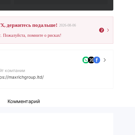
X, держитесь подальше!
2026-08-06
2
. Пожалуйста, помните о рисках!
йт компании
ps://maxrichgroup.ltd/
рес компании
First Floor, First St Vincent Bank Ltd Building James Street Kingstown St. Vincent and the Grenadines
Комментарий