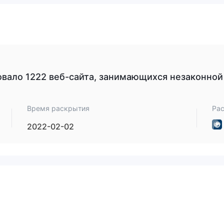
епозиты с кредитных карт, Skrill, FASAPAY,
и индонезийс
и
.
ддержке клиентов не упоминается на веб-сайте MGR.
аться за дополнительной информацией или разъяснениями
чество？
овало 1222 веб-сайта, занимающихся незаконно
нный в Сент-Винсенте и Гренадинах. важно отметить, что maxr
вля, не подлежит никакому регулирующему надзору. это означает
либо признанного финансового органа. деятельность без
Время раскрытия
Ра
ные риски для инвесторов, поскольку отсутствует внешний над
2022-02-02
ртов и защиты интересов клиентов.
 с оффшорным брокером, например MRG торговле крайне важно
провести тщательную проверку. регулирующий надзор обеспечив
, поэтому обычно рекомендуется выбирать брокеров, которые
анами.
обенностей. Он предлагает широкий спектр торговых
ифицировать свои портфели. Минимальные требования к депозит