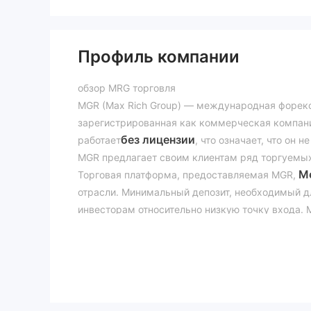
Профиль компании
обзор MRG торговля
MGR (Max Rich Group) — международная форекс
зарегистрированная как коммерческая компани
без лицензии
работает
, что означает, что он
MGR предлагает своим клиентам ряд торгуемых
М
Торговая платформа, предоставляемая MGR,
отрасли. Минимальный депозит, необходимый дл
инвесторам относительно низкую точку входа.
1:500
составляет
, позволяя трейдерам усилить
счетов для удовлетворения различных потребно
Шариатский, Бесконечный и Премиум
.
Что касается спредов, MGR заявляет, что они н
могут зависеть от типа счета и торгуемого ин