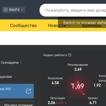
WikiFX
Switch to browser defa
Сообщество
Новости
Брокеры
Индекс рейтинга
и Гренадины
|
Регулирование
2.69
Конт
ицензия
Технологии
риск
ости подозрителен
4.58
1.69
1.92
/
1
иальные риски
up.ltd/
Репутация
Бизнес
2.06
6.71
/
0.83
Машина времени