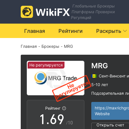
2
Глобальные Брокеры
Платформа Проверки
0
3
Регуляций
1
4
Главная
Рейтинги
Раскрыть
Главная
-
Брокеры
-
MRG
2
5
3
6
MRG
Не регулируется
Сент-Винсент 
4
7
5-10 лет
Подозрительная л
0
5
8
Регион деятельн
|
Высокие потенц
|
https://maxrichgro
Рейтинг
1
.
6
9
Website
/10
Открыть счет