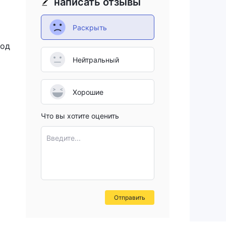
написать отзывы
Раскрыть
под
Нейтральный
ся
о
Хорошие
Что вы хотите оценить
или
Введите...
) и
Отправить
0,8