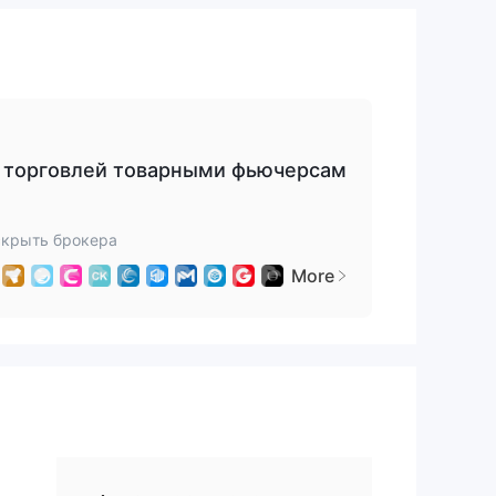
кие
й торговлей товарными фьючерсам
ich
,
скрыть брокера
зор
More
ает
у