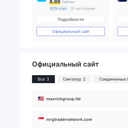
8.88
Рейтинг
ECN-счет
20 лет и более
Регулирование в Австралия
Подробности
Маркет-Мейкинг (MM)
Основной стандарт MT4
Официальный сайт
Официальный сайт
Все
3
Сингапур
2
Соединенные 
maxrichgroup.ltd
mrgtradernetwork.com