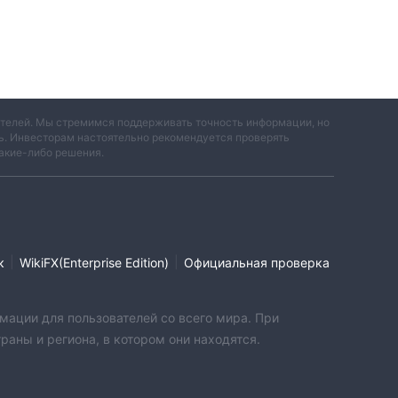
ями
вателей. Мы стремимся поддерживать точность информации, но
ть. Инвесторам настоятельно рекомендуется проверять
акие-либо решения.
ь
ь не
|
|
к
WikiFX(Enterprise Edition)
Официальная проверка
а.
мации для пользователей со всего мира. При
ут
аны и региона, в котором они находятся.
ША
0,8.