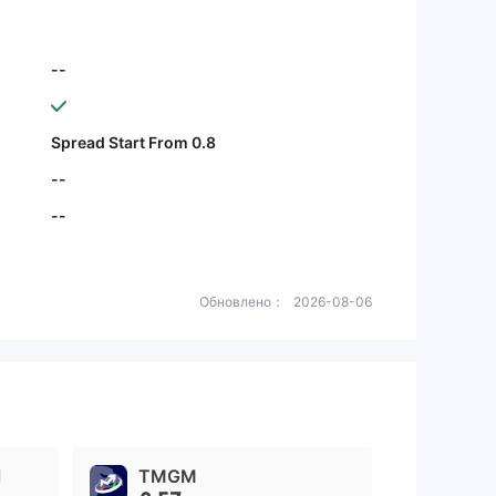
--
Spread Start From 0.8
--
--
Обновлено：
2026-08-06
l
TMGM