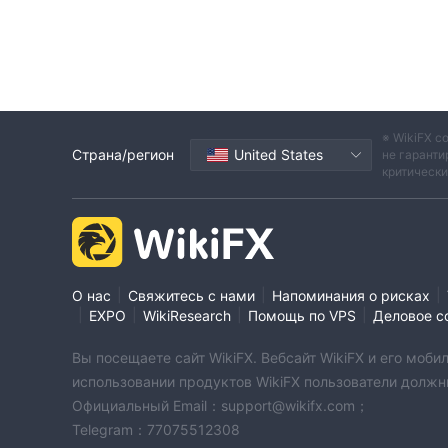
пункта
. товары имеют спреды от 0,3 пункта дл
привлекательны, стоит отметить, что MRG имее
Типы учетных записей
Базовый, Премиум, Шариат
,
и бесконечн
торговли. Минимальная сумма депозита определя
США, премиальная учетная запись от 300 долл
※ WikiFX с
Страна/регион
United States
не гаранти
бесконечные учетные записи от 50 000 долларо
критическ
торговыми продуктами. Рассмотрим подробнее
Базовый
А
счет
имеет самый низкий минимальн
делает его отличным вариантом для новых трейд
допускает минимальный торговый лот 0,01, но, в
более 1 лота. Этот счет является бесплатным, 
|
|
|
О нас
Свяжитесь с нами
Напоминания о рисках
записи установлено довольно высоким на уровне
|
|
|
|
EXPO
WikiResearch
Помощь по VPS
Деловое с
Шариатский счет
, как следует из названия
Вы посещаете сайт WikiFX. Вебсайт WikiFX и его мо
требуемый депозит составляет 3000 долларов 
использовании продуктов WikiFX пользователи должн
торговать через этот счет, составляет 20 лото
Официальный Email：support@wikifx.com；
за лот, а кредитное плечо установлено на уровн
Telegram：77075512308
Бесконечный
А
счет
имеет самый высокий мин