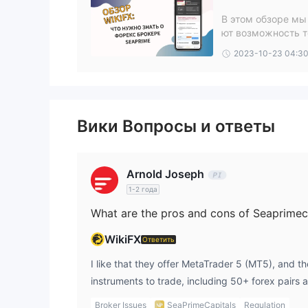
В этом обзоре мы
Типы Счетов
ют возможность т
Seaprimecapitals предлагает три типа реальных
2023-10-23 04:3
для практики. Не упоминается о предоставлени
начинающих, Стандартный для частых трейдеров
одинаковым уровнем плеча.
Вики Вопросы и ответы
Плечо
до 1:20
Seaprimecapitals предоставляет плечо
Высокое плечо может увеличить возможные при
Arnold Joseph
трейдерам следует проявлять осторожность.
1-2 года
Комиссии Seaprimecapitals
What are the pros and cons of Seaprimec
В целом, торговые комиссии Seaprimecapitals 
WikiFX
Ответить
счетах Стандартный и Премиум.
I like that they offer MetaTrader 5 (MT5), and th
Торговая Платформа
instruments to trade, including 50+ forex pairs 
deposit is just $10, making it very accessible.
Депозит и Вывод
Broker Issues
SeaPrimeCapitals
Regulation