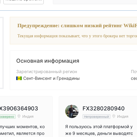
Предупреждение: слишком низкий рейтинг WikiF
Основная информация
Зарегистрированный регион
По
Сент-Винсент и Гренадины
ce
Период эксплуатации
Ко
2-5 лет
+9
Компания
Са
X3906364903
FX3280280940
Seaprimecapitals LLC
ht
Индия
Индия
роверено
Непроверенный
лучших моментов, ко
Я пользуюсь этой платформой у
аметил, является про
же 9 месяцев, деньги выводятс