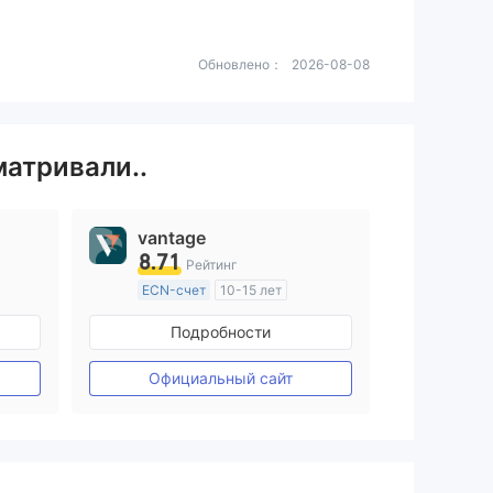
Обновлено：
2026-08-08
матривали..
vantage
8.71
Рейтинг
ECN-счет
10-15 лет
ия
Регулирование в Австралия
Подробности
Маркет-Мейкинг (MM)
Основной стандарт MT4
Официальный сайт