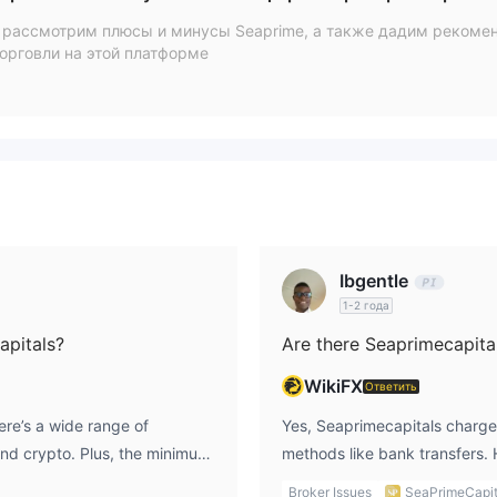
 рассмотрим плюсы и минусы Seaprime, а также дадим рекоме
орговли на этой платформе
Микро, Стандартный и Премиум
демо-с
 счетов:
, а также
0
и безсвоповых (исламских) счетов. Счет Микро предназначен д
, а Премиум для тех, кто ищет дополнительные услуги, все с
0 для всех типов счетов
(Микро, Стандартный и Премиум).
были, но также увеличивает риск больших потерь, поэтому
Ibgentle
1-2 года
apitals?
Are there Seaprimecapita
выше средней отраслевой, особенно учитывая большие маржи на
WikiFX
Ответить
ere’s a wide range of
Yes, Seaprimecapitals charges
and crypto. Plus, the minimum
methods like bank transfers. 
 However, I’m concerned about
Visa may have no withdrawal 
Broker Issues
SeaPrimeCapit