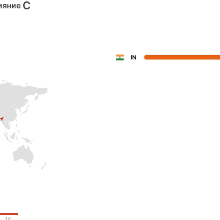
C
ияние
IN
10