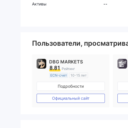
Активы
--
Пользователи, просматри
DBG MARKETS
8.81
Рейтинг
ECN-счет
10-15 лет
Регулирование в Австралия
Подробности
Маркет-Мейкинг (MM)
Основной стандарт MT4
Официальный сайт