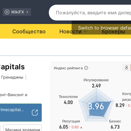
WikiFX
Switch to browser defa
Сообщество
Новости
Брокеры
apitals
Индекс рейтинга
и Гренадины
|
Регулирование
2.49
Конт
ент-Винсент и
Технологии
риск
4.00
3.96
8.29
/
0
ключение (LO)
https://www.seaprimecapitals.com
иальные риски
лирование
Репутация
Бизнес
6.05
6.73
/
0.60
Машина времени