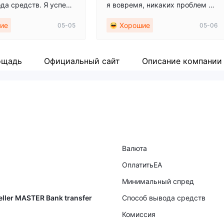
да средств. Я успешн
я вовремя, никаких проблем не
 свой вывод и также
т.
ие
Хорошие
05-05
05-06
скриншот в качестве
ьства. Транзакция бы
шена в ожидаемые ср
повысило моё доверие
ощадь
Официальный сайт
Описание компании
ме.
Валюта
ОплатитьEA
Минимальный спред
eller MASTER Bank transfer
Способ вывода средств
Комиссия