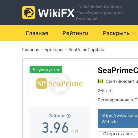
2
Глобальные Брокеры
Платформа Проверки
3
0
Регуляций
4
1
Главная
Рейтинги
Раскрыть
Главная
-
Брокеры
-
SeaPrimeCapitals
5
2
0
6
3
SeaPrimeC
Регулируется
Сент-Винсент 
1
7
4
2-5 лет
Регулирование в С
2
8
5
Гренадины
Юридическое за
|
Рейтинг
Средние потенц
|
3
.
9
6
Website
Оффшорное регу
|
/10
Открыть счет