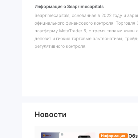
Информация о Seaprimecapitals
Seaprimecapitals, основанная в 2022 году и зар
официального финансового контроля. Торговля 
платформу MetaTrader 5, с тремя типами живы
депозит и гибкие торговые альтернативы, трей
регулятивного контроля.
Плюсы и минусы
Является ли Seaprimecapitals
не является регулируемы
SeaprimeCapitals
Винсенте и Гренадинах, в этой стране отсутст
на рынке форекс или брокерских услуг.
Согласно данным Whois, домен seaprimecapitals
обновление состоялось 10 февраля 2024 года, и
перенос клиента".
Новости
На что я могу торговать на Seaprimecapitals?
Seaprimecapitals предоставляет торговлю CFD 
Обз
криптовалют и множество важных товаров, таких
Информация