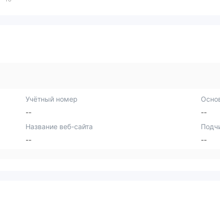
Учётный номер
Осно
--
--
Название веб-сайта
Подч
--
--