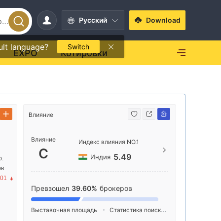
Pусский
Download
ult language?
Switch
EXPO
Котировки
Влияние
Способ свя
Влияние
+971
Индекс влияния NO.1
C
http
5.49
Индия
р.
ов
Suite 3
.01
eachmo
Превзошел
39.60%
брокеров
the Gr
Выставочная площадь
Статистика поиска
Реклама
Ин