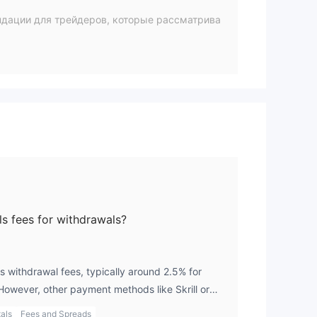
ндации для трейдеров, которые рассматрива
чет
ля
ls fees for withdrawals?
 withdrawal fees, typically around 2.5% for
However, other payment methods like Skrill or
fee.
als
Fees and Spreads