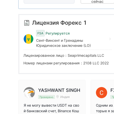
4
7
сейчас
5
8
Лицензия Форекс
1
6
9
Регулируется
FSA
Сент-Винсент и Гренадины
7
Юридическое заключение (LO)
Лицензированное лицо：Seaprimecapitals LLC
8
Номер лицензии регулирования：2108 LLC 2022
9
YASHWANT SINGH
F
Индия
Проверено
П
Я не могу вывести USDT на сво
Одним из 
й банковский счет, Binance Кош
торые я з