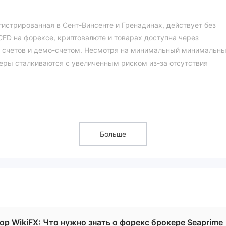
егистрированная в Сент-Винсенте и Гренадинах, действует без
CFD на форексе, криптовалюте и товарах доступна через
х счетов и демо-счетом. Несмотря на минимальный минимальн
деры сталкиваются с увеличенным риском из-за отсутствия
 Легальным?
м брокером
. Несмотря на заявленную регистрацию в Сент-
вует признанное финансовое учреждение для мониторинга опера
Больше
.com был зарегистрирован 10 февраля 2022 года, последнее
 истекает 10 февраля 2026 года. Текущий статус - "запрет на
на более чем 50 валютных пар, разнообразные популярные пары
ор WikiFX: Что нужно знать о форекс брокере Seaprime
 как золото, серебро и нефть.