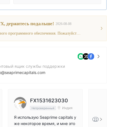
X, держитесь подальше!
2026-08-08
Текущая информация показывает, что у этого брокера нет торгового программного обеспечения. Пожалуйста, будьте осторожны!
чтовый ящик службы поддержки
o@seaprimecapitals.com
нтактный номер
7142721406
йт компании
FX1531623030
FX178
tps://www.seaprimecapitals.com
Индия
Непроверенный
Непровер
Я использую Seaprime capitals у
За последние дв
22
же некоторое время, и мне это
инился к этому 