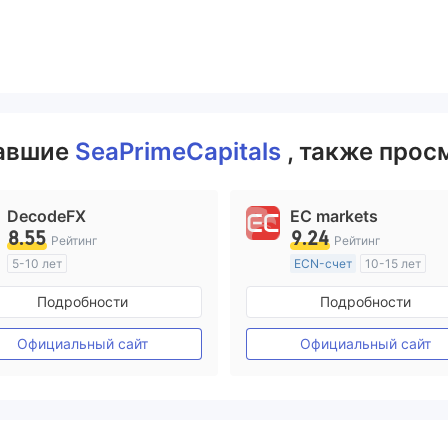
вавшие
SeaPrimeCapitals
, также прос
DecodeFX
EC markets
8.55
9.24
Рейтинг
Рейтинг
5-10 лет
ECN-счет
10-15 лет
Регулирование в Австралия
Регулирование в Австрал
Подробности
Подробности
Маркет-Мейкинг (MM)
Маркет-Мейкинг (MM)
Основной стандарт MT4
Основной стандарт MT4
Официальный сайт
Официальный сайт