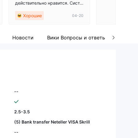
действительно нравится. Систе
чень хорошая п
ма очень гладкая и хорошая.
сть, все настро
Хорошие
Хорошие
04-20
Новости
Вики Вопросы и ответы
Коммен
--
2.5-3.5
(5) Bank transfer Neteller VISA Skrill
--