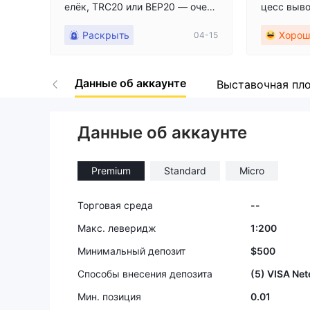
елёк, TRC20 или BEP20 — очень
цесс выво
большая проблема
о получил
Раскрыть
Хорош
04-15
прилагаю 
доказател
ла завер
Данные об аккаунте
оки, что 
Выставочная пл
к платфор
Данные об аккаунте
Premium
Standard
Micro
Торговая среда
--
Макс. леверидж
1:200
Минимальный депозит
$500
Способы внесения депозита
(5) VISA Net
Мин. позиция
0.01