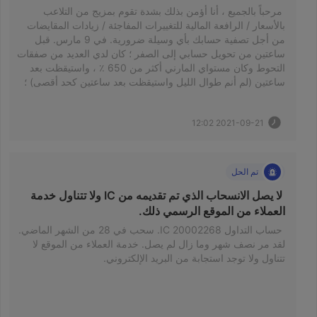
 مرحباً بالجميع ، أنا أؤمن بذلك بشدة تقوم بمزيج من التلاعب 
بالأسعار / الرافعة المالية للتغييرات المفاجئة / زيادات المقايضات 
من أجل تصفية حسابك بأي وسيلة ضرورية. في 9 مارس. قبل 
ساعتين من تحويل حسابي إلى الصفر ؛ كان لدي العديد من صفقات 
التحوط وكان مستواي المارني أكثر من 650 ٪ ، واستيقظت بعد 
ساعتين (لم أنم طوال الليل واستيقظت بعد ساعتين كحد أقصى) ؛ 
أرى أن حسابي قد ذهب من. 
2021-09-21 12:02
تم الحل
 لا يصل الانسحاب الذي تم تقديمه من IC ولا تتناول خدمة 
العملاء من الموقع الرسمي ذلك. 
 حساب التداول IC 20002268. سحب في 28 من الشهر الماضي. 
لقد مر نصف شهر وما زال لم يصل. خدمة العملاء من الموقع لا 
تتناول ولا توجد استجابة من البريد الإلكتروني. 