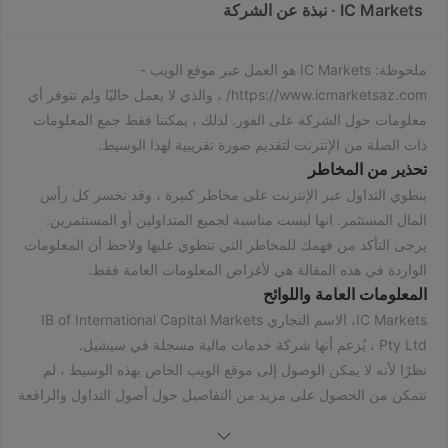
IC Markets · نبذة عن الشركة
ملحوظة: IC Markets هو العمل عبر موقع الويب -
https://www.icmarketsaz.com/ ، والذي لا يعمل حاليًا ولم تتوفر أي
معلومات حول الشركة على الفور. لذلك ، يمكننا فقط جمع المعلومات
ذات الصلة من الإنترنت لتقديم صورة تقريبية لهذا الوسيط.
تحذير من المخاطر
ينطوي التداول عبر الإنترنت على مخاطر كبيرة ، وقد تخسر كل رأس
المال المستثمر. انها ليست مناسبة لجميع المتداولين أو المستثمرين.
يرجى التأكد من فهمك للمخاطر التي تنطوي عليها ولاحظ أن المعلومات
الواردة في هذه المقالة هي لأغراض المعلومات العامة فقط.
المعلومات العامة واللوائح
IC Markets، الاسم التجاري IB of International Capital Markets
Pty Ltd ، يُزعم أنها شركة خدمات مالية مسجلة في سيشيل.
نظرًا لأنه لا يمكن الوصول إلى موقع الويب الخاص بهذه الوسيط ، لم
نتمكن من الحصول على مزيد من التفاصيل حول أصول التداول والرافعة
المالية وفروق الأسعار ومنصات التداول والحد الأدنى للإيداع وما إلى
ذلك.