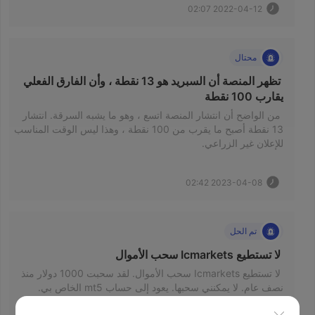
2022-04-12 02:07
محتال
 تظهر المنصة أن السبريد هو 13 نقطة ، وأن الفارق الفعلي 
يقارب 100 نقطة 
 من الواضح أن انتشار المنصة اتسع ، وهو ما يشبه السرقة. انتشار 
13 نقطة أصبح ما يقرب من 100 نقطة ، وهذا ليس الوقت المناسب 
للإعلان غير الزراعي. 
2023-04-08 02:42
تم الحل
 لا تستطيع Icmarkets سحب الأموال 
 لا تستطيع Icmarkets سحب الأموال. لقد سحبت 1000 دولار منذ 
نصف عام. لا يمكنني سحبها. يعود إلى حساب mt5 الخاص بي. 