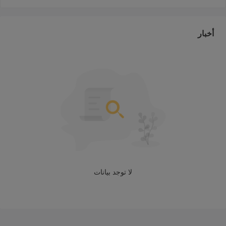
بالنسبة للتنظيم ، فقد تم التحقق من أن ترخيص هيئة الأوراق المالية
والاستثمار الأسترالية (ASIC) يحمله IC Markets هو استنساخ مشبوه.
أخبار
هذا هو السبب في أن وضعه التنظيمي على wikifx مدرج على أنه
"استنساخ مزيف مشتبه به" ويحصل على درجة منخفضة نسبيًا تبلغ 1.34
/ 10. من فضلك كن على علم بالمخاطر.
دعم العملاء
لسوء الحظ ، لم نعثر على أي معلومات مفيدة حول IC Markets دعم
العملاء على الإنترنت. بشكل عام ، سيكشف الوسطاء الخاضعون للوائح
عن أرقام هواتفهم أو بريدهم الإلكتروني أو عنوان الشركة للسماح
لعملائهم بالاتصال بهم.
إيجابيات وسلبيات
الأسئلة المتداولة (FAQs)
لا توجد بيانات