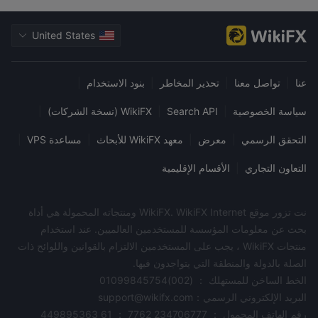
United States
عنا
|
تواصل معنا
|
تحذير المخاطر
|
بنود الاستخدام
|
سياسة الخصوصية
|
Search API
|
WikiFX (نسخة الشركات)
|
التحقق الرسمي
|
معرض
|
معهد WikiFX للأبحاث
|
مساعدة VPS
|
التعاون التجاري
|
الأقسام الإقليمية
نت تزور موقع WikiFX. WikiFX Internet ومنتجاته المحمولة هي أداة
بحث عن معلومات المؤسسة للمستخدمين العالميين. عند استخدام
منتجات WikiFX ، يجب على المستخدمين الالتزام بالقوانين واللوائح ذات
الصلة بالدولة والمنطقة التي يتواجدون فيها.
الخط الساخن للمستهلك ： (002)01099845754
البريد الإلكتروني الرسمي：support@wikifx.com
رقم الهاتف المحمول ： 234706777 7762 ； 61 449895363