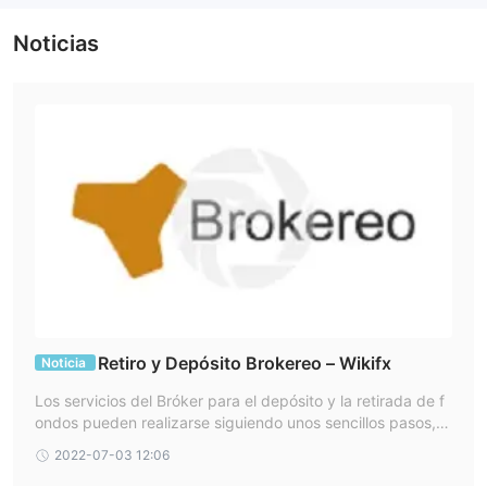
Métodos de pago
Los métodos de pago que se pueden usar para depositar y
Noticias
retirar fondos incluyen MasterCard, Maestro, Skrill, Neteller,
VISA, VPay.
Atención al cliente
el Brokereo Se puede contactar con el servicio de atención al
cliente por teléfono: +35780092710, chat en vivo, correo
electrónico: support@ Brokereo .com. horario de servicio: lunes
a viernes 7:00 am a 18:00 gmt.
Educación y recursos
Brokereotiene instalaciones tanto de educación como de
investigación para mejorar el conocimiento de los comerciantes.
pueden acceder al material educativo y de investigación a
través de la página web de la Brokereo . además, el corredor
Retiro y Depósito Brokereo – Wikifx
Noticia
ofrece videos, revistas, artículos, cursos, seminarios web, libros
Los servicios del Bróker para el depósito y la retirada de f
electrónicos y cursos para la educación. por otro lado, para la
ondos pueden realizarse siguiendo unos sencillos pasos, p
investigación, cuenta con un calendario económico, informes y
or medio de transferencia, o utilizando tarjetas de crédito
2022-07-03 12:06
o débito
análisis de mercado.