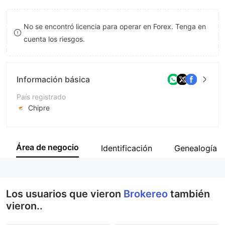
8
No se encontró licencia para operar en Forex. Tenga en
9
cuenta los riesgos.
Información básica
País registrado
Chipre
Período de Funcionamiento
De 5 a 10 años
Área de negocio
Identificación
Genealogía
Empresa
Neo Premium Investments (NPI) Ltd
Los usuarios que vieron
Brokereo
también
vieron..