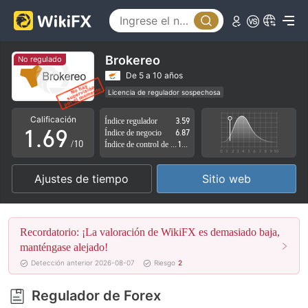
1
4
2
5
3
6
Brokereo
No regulado
4
7
De 5 a 10 años
Licencia de regulador sospechosa
0
5
8
Zona de negocio sospechoso
Riesgo potencial alto
Calificación
Índice regulador
3.59
1
.
6
9
Índice de negocio
6.87
/10
Índice de control de riesgo
1.86
2
7
Ajustes de tiempo
Sitio web
3
8
4
9
Recordatorio: ¡La valoración de WikiFX es demasiado baja,
5
manténgase alejado!
Detección anterior 2026-08-07
Riesgo
2
6
Regulador de Forex
7