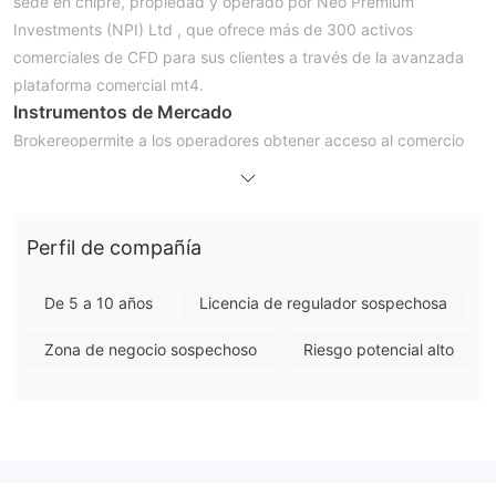
sede en chipre, propiedad y operado por Neo Premium
Investments (NPI) Ltd , que ofrece más de 300 activos
comerciales de CFD para sus clientes a través de la avanzada
plataforma comercial mt4.
Instrumentos de Mercado
Brokereopermite a los operadores obtener acceso al comercio
de pares de divisas, materias primas, acciones, índices, metales
y más.
Tipos de cuenta
Perfil de compañía
hay cinco cuentas comerciales disponibles en el Brokereo
plataforma, incluidas cuentas plateadas, doradas, platino,
De 5 a 10 años
Licencia de regulador sospechosa
profesionales e islámicas.
Brokereoaprovechar
Zona de negocio sospechoso
Riesgo potencial alto
El apalancamiento comercial varía según los diferentes tipos de
comerciantes. El apalancamiento comercial máximo para los
comerciantes minoristas tiene un tope de 30:1, mientras que el
apalancamiento comercial máximo ofrecido por los
comerciantes profesionales es de hasta 200:1. Dado que el