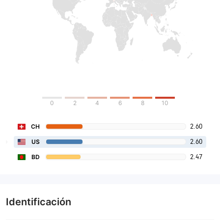
0
2
4
6
8
10
2.60
CH
2.60
US
2.47
BD
Identificación