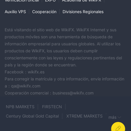
Auxilio VPS
|
Cooperación
|
Divisiones Regionales
Está visitando el sitio web de WikiFX. WikiFX Internet y sus
productos móviles son una herramienta de búsqueda de
información empresarial para usuarios globales. Al utilizar los
productos de WikiFX, los usuarios deben cumplir
conscientemente con las leyes y regulaciones pertinentes del
país y la región donde se encuentran.
Facebook：wikifx.es
Para corregir la matrícula y otra información, envíe información
a：qa@wikifx.com
Cooperación comercial：business@wikifx.com
NPB MARKETS
FIRSTECN
Century Global Gold Capital
XTREME MARKETS
más
4xHub
ZERO
Trade24Seven
OXShare