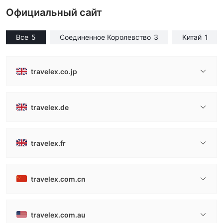
Официальный сайт
Все
5
Соединенное Королевство
3
Китай
1
travelex.co.jp
travelex.de
travelex.fr
travelex.com.cn
travelex.com.au