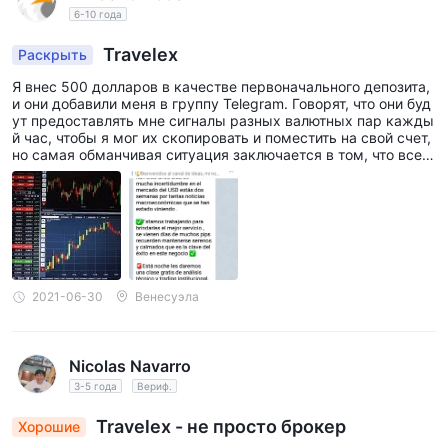
6-10 года
Travelex
Раскрыть
Я внес 500 долларов в качестве первоначального депозита,
и они добавили меня в группу Telegram. Говорят, что они буд
ут предоставлять мне сигналы разных валютных пар кажды
й час, чтобы я мог их скопировать и поместить на свой счет,
но самая обманчивая ситуация заключается в том, что все
мои деньги исчезли в течение дня после нескольких операц
ий.
2021-06-30
Венесуэла
Nicolas Navarro
3-5 года
Вериф.
Travelex - не просто брокер
Хорошие