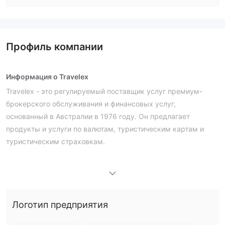
Профиль компании
Информация о Travelex
Travelex - это регулируемый поставщик услуг премиум-
брокерского обслуживания и финансовых услуг,
основанный в Австралии в 1976 году. Он предлагает
продукты и услуги по валютам, туристическим картам и
туристическим страховкам.
Плюсы и минусы
Travelex Легально?
Да. Travelex имеет лицензию от Комиссии по ценным
бумагам и инвестициям Австралии на предоставление
услуг. Его лицензионный номер - 000222444. Комиссия по
Логотип предприятия
ценным бумагам и инвестициям Австралии (ASIC) является