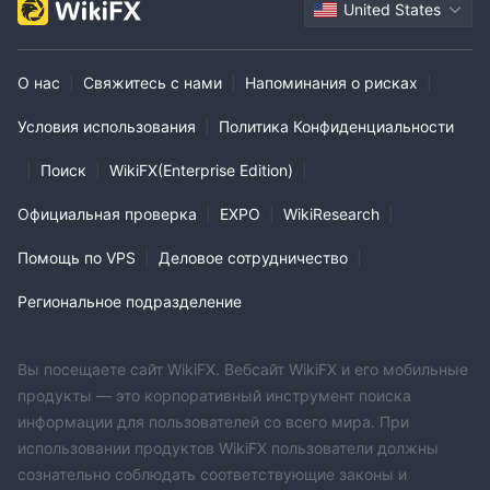
United States
О нас
|
Свяжитесь с нами
|
Напоминания о рисках
|
Условия использования
|
Политика Конфиденциальности
|
Поиск
|
WikiFX(Enterprise Edition)
|
Официальная проверка
|
EXPO
|
WikiResearch
|
Помощь по VPS
|
Деловое сотрудничество
|
Региональное подразделение
Вы посещаете сайт WikiFX. Вебсайт WikiFX и его мобильные
продукты — это корпоративный инструмент поиска
информации для пользователей со всего мира. При
использовании продуктов WikiFX пользователи должны
сознательно соблюдать соответствующие законы и