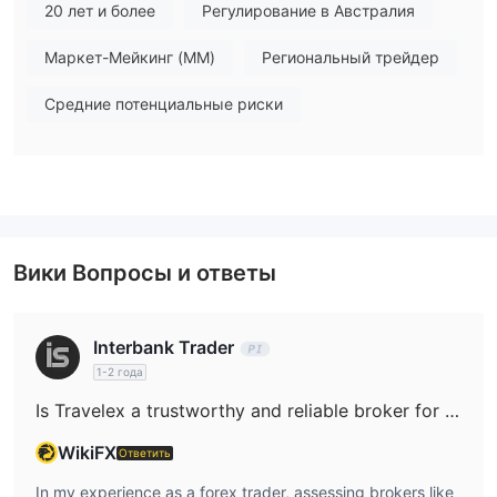
независимым органом австралийского правительства,
20 лет и более
Регулирование в Австралия
который действует как корпоративный регулятор
Маркет-Мейкинг (MM)
Региональный трейдер
Австралии и был создан 1 июля 1998 года в соответствии с
рекомендациями из Доклада Уоллиса.
Средние потенциальные риски
Продукты и услуги
Сборы Travelex
Торговая платформа
Депозит и вывод
Mastercard,
Travelex принимает платежи с помощью
Вики Вопросы и ответы
VISA, BPAY, Pay ID, GPay
ApplePay
и
.
Interbank Trader
1-2 года
Is Travelex a trustworthy and reliable broker for trading purposes?
WikiFX
Ответить
In my experience as a forex trader, assessing brokers like