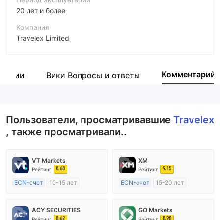
20 лет и более
Компания
Travelex Limited
Аббревиатура
Travelex
Комментарий
мпании
Вики Вопросы и ответы
Сотрудник компании
--
Пользователи, просматривавшие
Travelex
, также просматривали..
VT Markets
XM
8.68
9.15
Рейтинг
Рейтинг
ECN-счет
10-15 лет
ECN-счет
15-20 лет
Регулирование в Австралия
Регулирование в Австралия
Маркет-Мейкинг (MM)
Маркет-Мейкинг (MM)
ACY SECURITIES
GO Markets
Основной стандарт MT4
Основной стандарт MT4
8.62
8.98
Рейтинг
Рейтинг