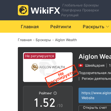
Глобальные Брокеры
Платформа Проверки
Регуляций
0
Главная
Рейтинги
Раскрыть
Главная
-
Брокеры
-
Aiglon Wealth
1
2
Aiglon Wea
Не регулируется
Швейцария
|
1
3
0
Подозрительная л
Регион деятельн
|
0
4
1
Высокие потенц
|
Рейтинг
1
.
5
2
Website
/10
Открыть счет