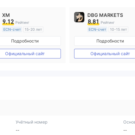
XM
DBG MARKETS
9.12
8.81
Рейтинг
Рейтинг
ECN-счет
15-20 лет
ECN-счет
10-15 лет
Регулирование в Австралия
Регулирование в Австрал
Подробности
Подробности
Маркет-Мейкинг (MM)
Маркет-Мейкинг (MM)
Основной стандарт MT4
Основной стандарт MT4
Официальный сайт
Официальный сайт
Учётный номер
Осно
--
--