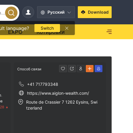
Pусский
Download
ult language?
Switch
EXPO
Котировки
Способ связи
+41 717793348
https://www.aiglon-wealth.com/
р.
ов
Route de Crassier 7 1262 Eysins, Swi
.28
tzerland