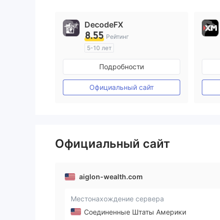
DecodeFX
8.55
Рейтинг
5-10 лет
Регулирование в Австралия
Подробности
Маркет-Мейкинг (MM)
Основной стандарт MT4
Официальный сайт
Официальный сайт
aiglon-wealth.com
Местонахождение сервера
Соединенные Штаты Америки