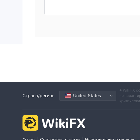
※ WikiFX с
Страна/регион
United States
не гаранти
критическ
|
|
|
О нас
Свяжитесь с нами
Напоминания о рисках