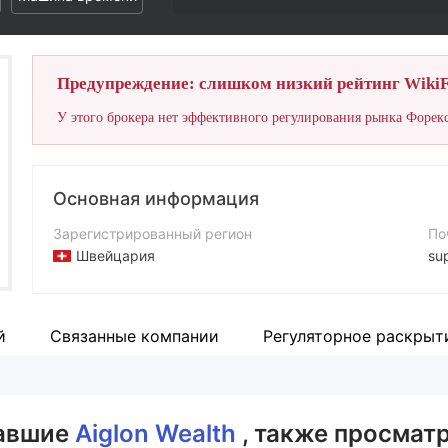
Предупреждение: слишком низкий рейтинг WikiF
У этого брокера нет эффективного регулирования рынка Форекс
Основная информация
Зарегистрированный регион
По
Швейцария
su
Период эксплуатации
Ко
1-2 года
+4
й
Связанные компании
Регуляторное раскрыт
Компания
Са
Aiglon Wealth
ht
вавшие
Aiglon Wealth
, также просматр