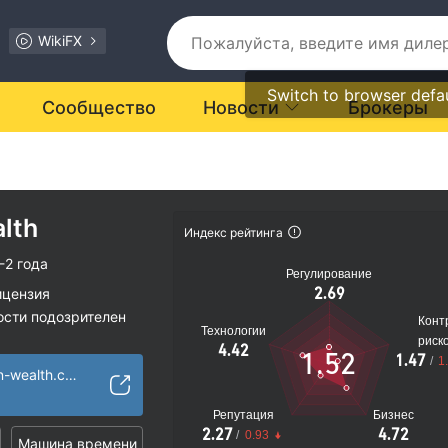
WikiFX
Switch to browser defa
Сообщество
Новости
Брокеры
lth
Индекс рейтинга
-2 года
Регулирование
2.69
ицензия
ости подозрителен
Конт
Технологии
иальные риски
риск
4.42
1.52
1.47
/
1
https://www.aiglon-wealth.com/
Репутация
Бизнес
2.27
4.72
/
0.93
Машина времени