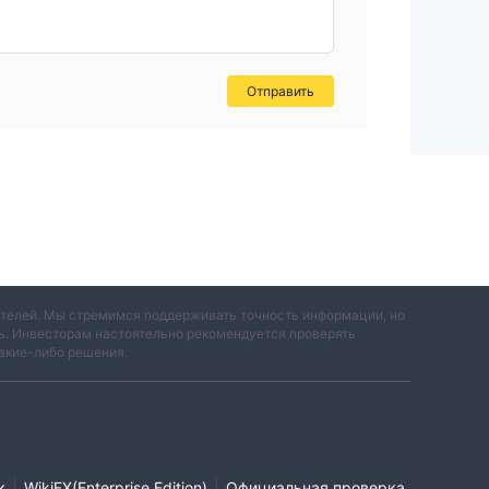
Отправить
вателей. Мы стремимся поддерживать точность информации, но
ть. Инвесторам настоятельно рекомендуется проверять
акие-либо решения.
|
|
к
WikiFX(Enterprise Edition)
Официальная проверка