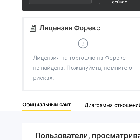
2
6
3
сейчас
3
7
4
Лицензия Форекс
4
8
5
5
9
6
Лицензия на торговлю на Форекс
не найдена. Пожалуйста, помните о
6
7
рисках.
7
8
Официальный сайт
Диаграмма отношени
8
9
9
Пользователи, просматри