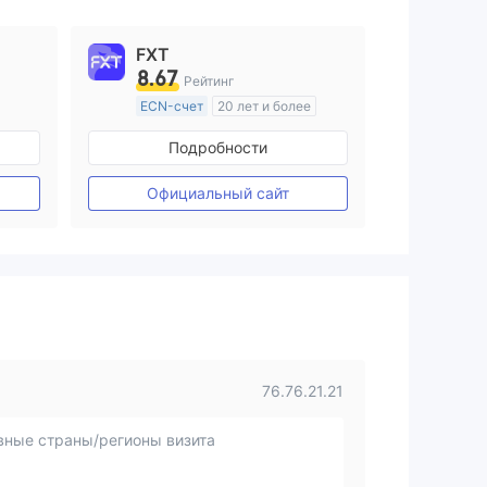
FXT
8.67
Рейтинг
ECN-счет
20 лет и более
ия
Регулирование в Австралия
Подробности
Маркет-Мейкинг (MM)
Основной стандарт MT4
Официальный сайт
76.76.21.21
вные страны/регионы визита