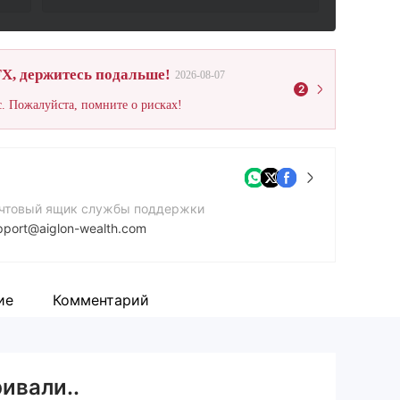
X, держитесь подальше!
2026-08-07
2
. Пожалуйста, помните о рисках!
чтовый ящик службы поддержки
pport@aiglon-wealth.com
нтактный номер
1717793348
ие
Комментарий
йт компании
tps://www.aiglon-wealth.com/
ивали..