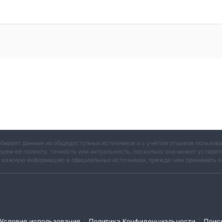
обирает данные из общедоступных источников и с учётом отзывов пользо
руем её полноту, точность или актуальность, поскольку она может устаре
и важную информацию в официальных источниках, прежде чем принимать к
|
|
Условия использования
Политика Конфиденциальности
Поис