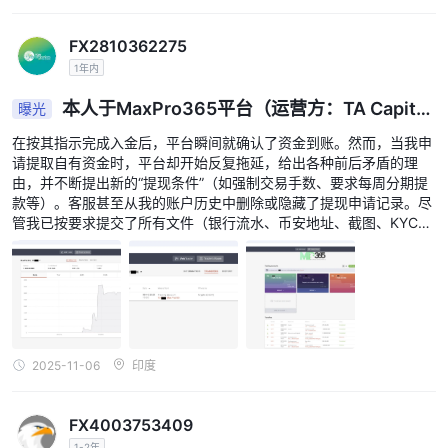
FX2810362275
1年内
本人于MaxPro365平台（运营方：TA Capital
曝光
Markets Ltd）入金（通过银行和币安）进行交易。
在按其指示完成入金后，平台瞬间就确认了资金到账。然而，当我申
请提取自有资金时，平台却开始反复拖延，给出各种前后矛盾的理
由，并不断提出新的“提现条件”（如强制交易手数、要求每周分期提
款等）。客服甚至从我的账户历史中删除或隐藏了提现申请记录。尽
管我已按要求提交了所有文件（银行流水、币安地址、截图、KYC身
份认证），我的提款请求仍被搁置多日（迄今已20天，且仍在等待
中）。平台代表“Dev”和“Raman”给出的口头指示也互相矛盾。我至
今未收到任何资金。我认为这是平台故意扣留资金、实施欺诈的行
为，恳请对此展开紧急调查。本人，Arvind Tomar，现正式请求对M
axPro365（TA Capital Markets Ltd）扣留我资金及欺诈行为进行
调查。我根据其指示，通过银行和币安共计入金约1500美元。
2025-11-06
印度
FX4003753409
1-2年