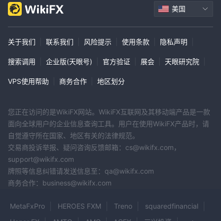
美国
关于我们
|
联系我们
|
风险提示
|
使用条款
|
隐私声明
|
搜索调用
|
企业版(天眼号)
|
官方验证
|
展会
|
天眼研究院
|
VPS使用帮助
|
商务合作
|
地区划分
您正在访问的是WikiFX网站。WikiFX互联网及其移动端产品是一款
面向全球用户的企业信息查询工具。用户在使用WikiFX产品时，请
自觉遵守所在国家、地区有关的法律规范。
交易商投诉举报、疑问咨询反馈邮箱：cs@wikifx.com，
support@wikifx.com
牌照等信息纠错请发送信息至：qa@wikifx.com
商务合作：business@wikifx.com
MetaFxPro
HEROES FXM
Treno
squaredfinancial