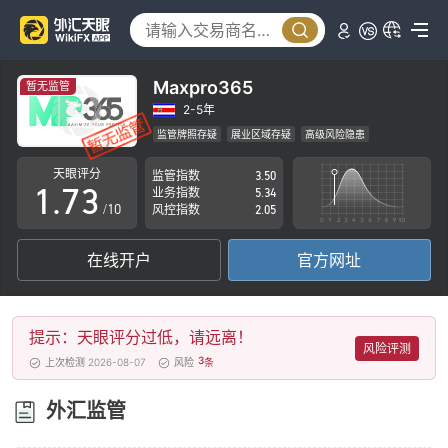
2
3
4
0
Maxpro365
暂无监管
5
1
2-5年
监管牌照存疑
展业区域存疑
高级风险隐患
0
6
2
天眼评分
监管指数
3.50
1
.
7
3
业务指数
5.34
/10
风控指数
2.05
2
8
4
在线开户
官方网址
3
9
5
4
6
提示：天眼评分过低，请远离！
5
7
风险评测
3
上次检测 2026-08-07
风险
条
6
8
外汇监管
7
9