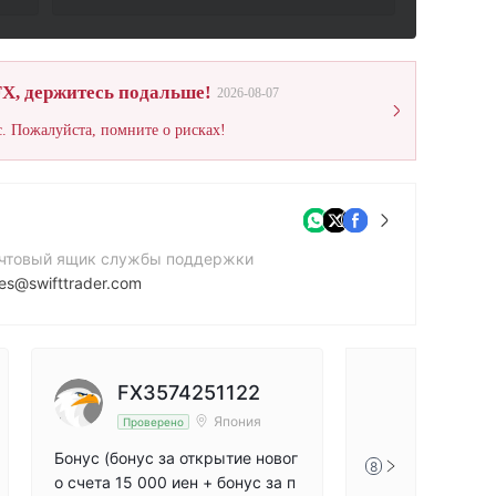
X, держитесь подальше!
2026-08-07
. Пожалуйста, помните о рисках!
чтовый ящик службы поддержки
les@swifttrader.com
йт компании
ps://swifttrader.com/
рес компании
FX3574251122
FX882
6/3 Spring St, Sydney, NSW, 2000 Australia
Япония
Проверено
Проверен
Бонус (бонус за открытие новог
Бонус 150% за п
8
о счета 15 000 иен + бонус за п
действительно в