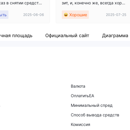
каз в снятии средств
зит, и, конечно же, всегда хоро
er При использовании
ш бонус в 50% на пополнение. Н
ыть
Хорошие
2025-06-06
2025-07-25
 имени SwiftTrader мо
едавно совершил сделку, и все
л принудительно закр
прошло хорошо. Вывод средств
рибыли были удалены,
занял около недели до зачисле
средств было отказан
ния на внутренний банковский
чная площадь
Официальный сайт
Диаграмма
арушения условий бон
счет.
есения депозита я то
ак показано на прикре
зображении, и запро
22 398 иен. ・Изна
получил электронное
дтверждение снятия,
Валюта
 5 дней без получения
ОплатитьEA
 невозможности дост
, я связался с поддер
в
Минимальный спред
нятие было внезапно о
Способ вывода средств
 "нарушении политик
Комиссия