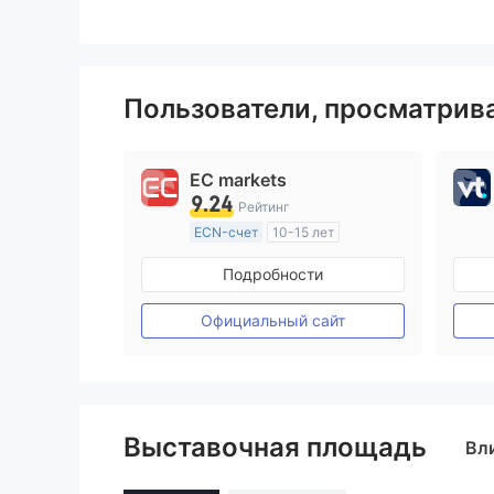
Пользователи, просматри
EC markets
9.24
Рейтинг
ECN-счет
10-15 лет
Регулирование в Австралия
Подробности
Маркет-Мейкинг (MM)
Основной стандарт MT4
Официальный сайт
Выставочная площадь
Вл