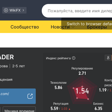
WikiFX
Switch to browser defa
Сообщество
Новости
Брокеры
ADER
Индекс рейтинга
рова
|
2-5 лет
Регулирование
2.71
ицензия
Конт
Технологии
арт MT5
риск
5.86
1.54
1.19
/
1
рации
r.com/
иальные риски
Репутация
Бизнес
5.59
6.35
/
1.03
Машина времени