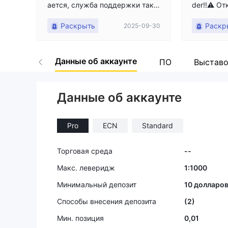
ается, служба поддержки такж
der‼️⚠️ От
е никогда не отвечает клиентам
SwiftTrad
Раскрыть
Раскр
2025-09-30
дилера по
й счет бы
ыт, все п
Данные об аккаунте
а снятие 
ПО
Выставо
о из-за н
уса. ■ Подробности ситуации
Данные об аккаунте
・После вн
рговал, к
пленном и
Pro
ECN
Standard
сил снятие 5
чально я 
письмо по
Торговая среда
--
но спустя
Макс. леверидж
1:1000
средств и
упа к MT5
Минимальный депозит
10 долларо
жкой, и с
Способы внесения депозита
(2)
тменено. ・Мне односторонне с
ообщили о
Мин. позиция
0,01