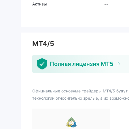
и бонуса"
Активы
--
ожен. ・По
добного н
нарушения
тное объя
оказатель
были отк
MT4/5
ронне соо
"это окон
утри комп
Полная лицензия MT5
е возраже
ние доказ
сматриваться." Изн
же после 
ения в по
Официальные основные трейдеры MT4/5 будут 
получать 
технологии относительно зрелые, а их возможн
того, вер
позита, и 
средства 
лены на м
сем, будьте