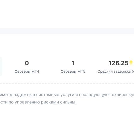
 и мой счет был замор
скольку я ничего по
е делал и не помнил о
х, я запросил конкре
снение нарушения и д
ства, но все запросы
лонены. ・Мне односто
бщили через LINE, что
чательное решение вн
ании, поэтому никаки
0
1
126.25
ния или предоставле
Серверы MT4
Серверы MT5
Средняя задержка (
ательств не будут рас
ачально, да
многократного обращ
ддержку, я перестал
иметь надежные системные услуги и последующую техническую 
любые ответы‼️ Кроме
ости по управлению рисками сильны.
нули только сумму де
я запросил снятие, но
еще не были перечис
ой банковский счет! В
 осторожны! Они со