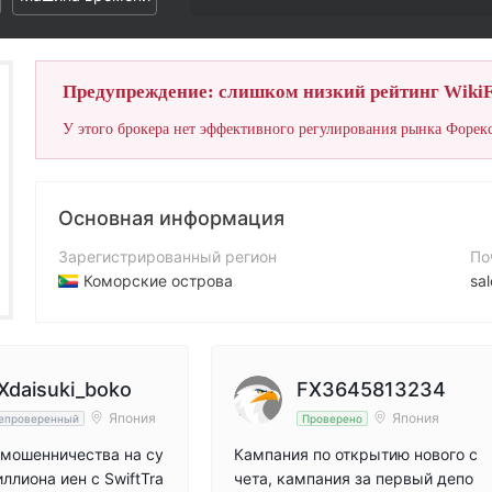
Предупреждение: слишком низкий рейтинг WikiF
У этого брокера нет эффективного регулирования рынка Форекс
Основная информация
Зарегистрированный регион
По
Коморские острова
sa
Период эксплуатации
Са
2-5 лет
htt
Компания
Ад
Xdaisuki_boko
FX3645813234
Swift Trader Ltd
10
Япония
Япония
епроверенный
Проверено
мошенничества на су
Кампания по открытию нового с
ллиона иен с SwiftTra
чета, кампания за первый депо