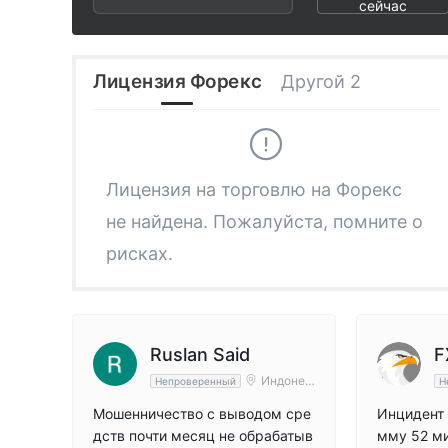
2
6
5
сейчас
3
7
6
Лицензия Форекс
Другой 2
4
8
7
5
9
8
Лицензия на торговлю на Форекс
не найдена. Пожалуйста, помните о
6
9
рисках.
7
8
Ruslan Said
F
Индонез
Непроверенный
Н
ия
9
Мошенничество с выводом сре
Инцидент 
дств почти месяц не обрабатыв
мму 52 ми