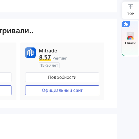
TOP
тривали..
Chrome
Mitrade
8.57
Рейтинг
15-20 лет
ия
Регулирование в Австралия
Подробности
Маркет-Мейкинг (MM)
Самостоятельное изучение
Официальный сайт