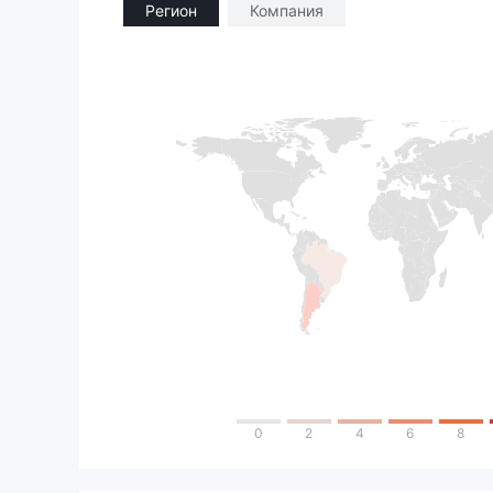
Регион
Компания
0
2
4
6
8