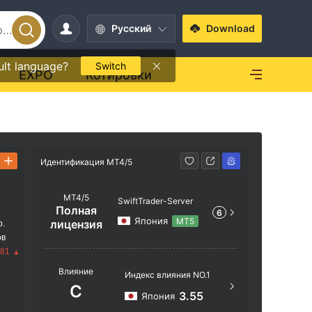
Pусский
Download
ult language?
Switch
EXPO
Котировки
Идентификация MT4/5
Идентифик
MT4/5
SwiftTrader-Server
Полная
6
Япония
MT5
лицензия
р.
ов
.81
Названи
Влияние
Индекс влияния NO.1
SwiftTra
C
3.55
Япония
Местопо