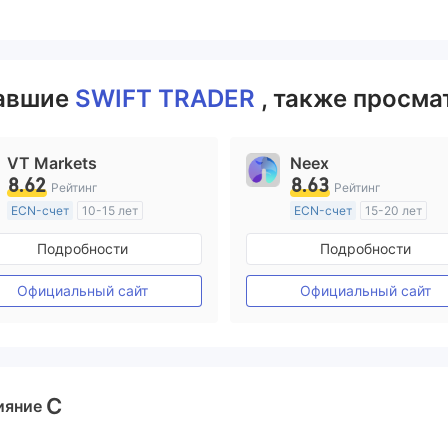
вавшие
SWIFT TRADER
, также просма
VT Markets
Neex
8.62
8.63
Рейтинг
Рейтинг
ECN-счет
10-15 лет
ECN-счет
15-20 лет
Регулирование в Австралия
Регулирование в Австрал
Подробности
Подробности
Маркет-Мейкинг (MM)
Маркет-Мейкинг (MM)
Основной стандарт MT4
Основной стандарт MT4
Официальный сайт
Официальный сайт
C
ияние