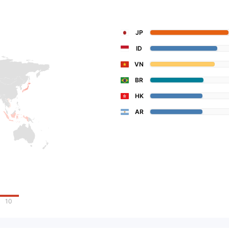
JP
ID
VN
BR
HK
AR
10