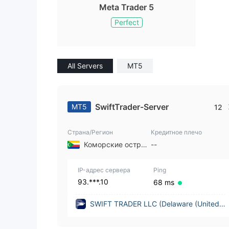
Meta Trader 5
вершенно
ить снятие
Perfect
то все, б
ерен, что
бработают
больших 
All Servers
MT5
SwiftTrader-Server
MT5
12
Страна/Регион
Кредитное плечо
Коморские острова
--
IP-адрес сервера
Ping
93.***.10
68 ms
SWIFT TRADER LLC (Delaware (United
States))