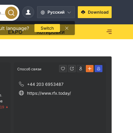
Pусский
Download
ult language?
Switch
EXPO
Котировки
Способ связи
+44 203 6953487
https://www.rfx.today/
р.
ов
.19