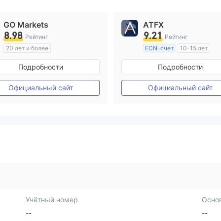
GO Markets
ATFX
8.98
9.21
Рейтинг
Рейтинг
20 лет и более
ECN-счет
10-15 лет
Регулирование в Австралия
Регулирование в Австрал
Подробности
Подробности
Маркет-Мейкинг (MM)
Маркет-Мейкинг (MM)
cTrader
Основной стандарт MT4
Официальный сайт
Официальный сайт
Учётный номер
Осно
--
--