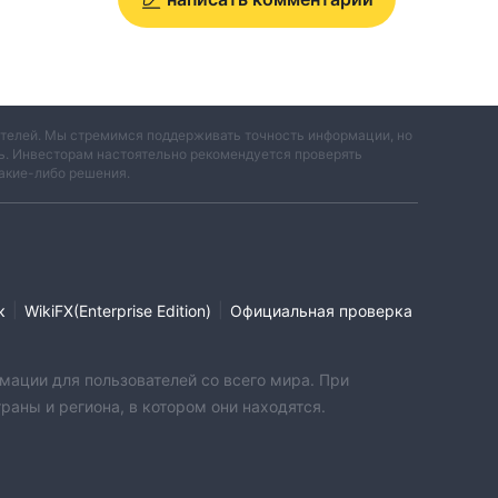
вателей. Мы стремимся поддерживать точность информации, но
ть. Инвесторам настоятельно рекомендуется проверять
акие-либо решения.
|
|
к
WikiFX(Enterprise Edition)
Официальная проверка
мации для пользователей со всего мира. При
аны и региона, в котором они находятся.