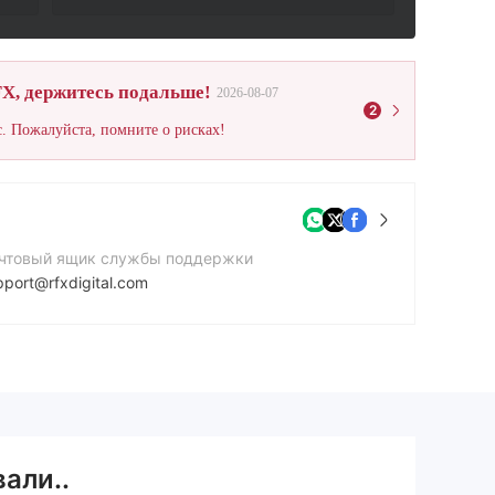
X, держитесь подальше!
2026-08-07
2
. Пожалуйста, помните о рисках!
чтовый ящик службы поддержки
pport@rfxdigital.com
нтактный номер
4 203 6953487
йт компании
tps://www.rfx.today/
али..