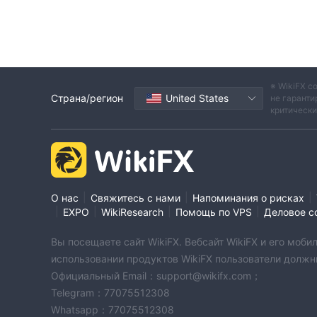
※ WikiFX с
Страна/регион
United States
не гаранти
критическ
|
|
|
О нас
Свяжитесь с нами
Напоминания о рисках
|
|
|
|
EXPO
WikiResearch
Помощь по VPS
Деловое с
Вы посещаете сайт WikiFX. Вебсайт WikiFX и его мо
использовании продуктов WikiFX пользователи должн
Официальный Email：support@wikifx.com；
Telegram：77075512308
Whatsapp：77075512308