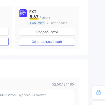
FXT
8.67
Рейтинг
ECN-счет
20 лет и более
ия
Регулирование в Австралия
Подробности
Маркет-Мейкинг (MM)
Основной стандарт MT4
Официальный сайт
52.50.124.165
вные страны/регионы визита