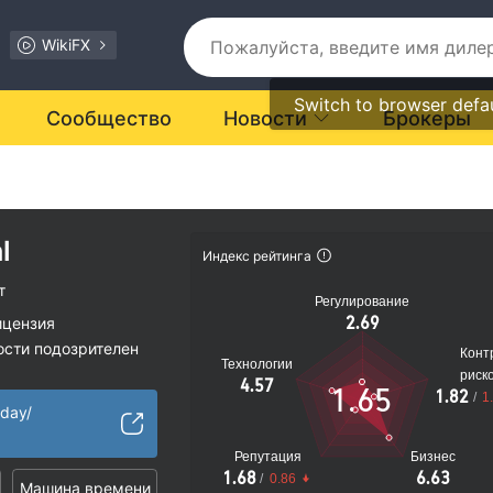
WikiFX
Switch to browser defa
Сообщество
Новости
Брокеры
l
Индекс рейтинга
т
Регулирование
2.69
ицензия
ости подозрителен
Конт
Технологии
иальные риски
риск
4.57
1.65
1.82
/
1
oday/
Репутация
Бизнес
1.68
6.63
/
0.86
Машина времени