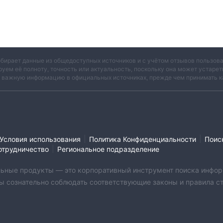
обирает данные из общедоступных источников и с учётом отзывов пользо
руем её полноту, точность или актуальность, поскольку она может устаре
и важную информацию в официальных источниках, прежде чем принимать к
|
|
Условия использования
Политика Конфиденциальности
Поис
|
отрудничество
Региональное подразделение
бильные продукты — это корпоративный инструмент поиска инфор
ы сознательно соблюдать соответствующие законы и правила стр