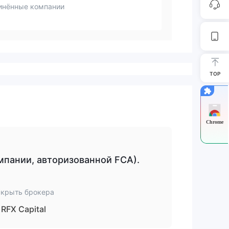
инённые компании
TOP
Chrome
пании, авторизованной FCA).
скрыть брокера
RFX Capital