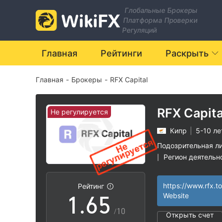
Глобальные Брокеры
Платформа Проверки
0
Регуляций
1
0
Главная
Рейтинги
Раскрыть
Главная
-
Брокеры
-
RFX Capital
2
1
3
2
RFX Capita
Не регулируется
Кипр
|
5-10 ле
4
3
Подозрительная л
Регион деятельн
|
0
5
4
Высокие потенц
|
https://www.rfx.t
Рейтинг
1
.
6
5
Website
/10
Открыть счет