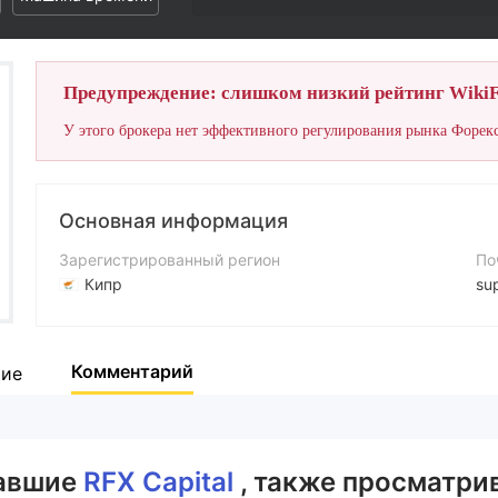
Предупреждение: слишком низкий рейтинг WikiF
У этого брокера нет эффективного регулирования рынка Форекс
Основная информация
Зарегистрированный регион
По
Кипр
su
Период эксплуатации
Ко
5-10 лет
+4
Комментарий
тие
Компания
Са
RFX Capital International Company
ht
вавшие
RFX Capital
, также просматрив