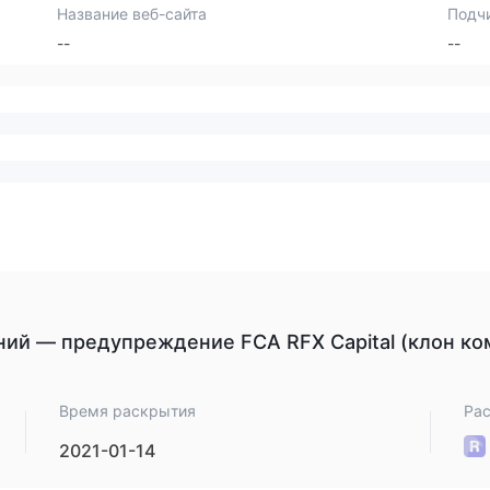
Название веб-сайта
Подч
--
--
й — предупреждение FCA RFX Capital (клон ком
Время раскрытия
Ра
2021-01-14