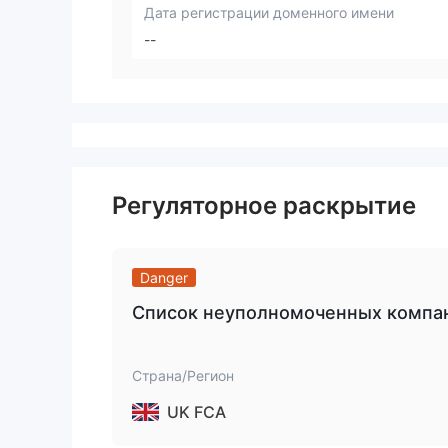
Дата регистрации доменного имени
--
Регуляторное раскрытие
Danger
Список неуполномоченных компани
Страна/Регион
UK FCA