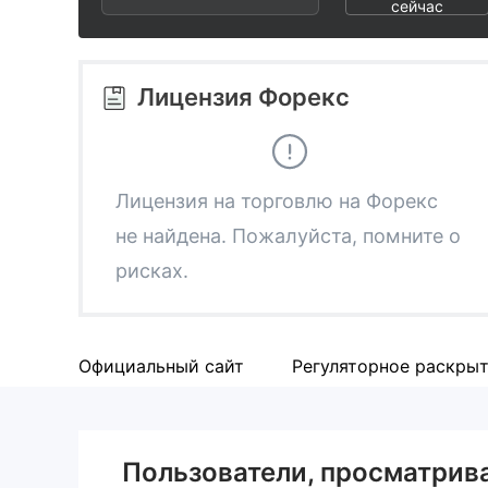
2
7
6
сейчас
3
8
7
Лицензия Форекс
4
9
8
5
9
Лицензия на торговлю на Форекс
не найдена. Пожалуйста, помните о
6
рисках.
7
Официальный сайт
Регуляторное раскры
8
9
Пользователи, просматри