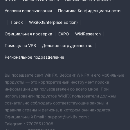
Условия использования
|
Политика Конфиденциальности
|
Поиск
|
WikiFX(Enterprise Edition)
|
Официальная проверка
|
EXPO
|
WikiResearch
|
Помощь по VPS
|
Деловое сотрудничество
|
Региональное подразделение
Вы посещаете сайт WikiFX. Вебсайт WikiFX и его мобильные
продукты — это корпоративный инструмент поиска
информации для пользователей со всего мира. При
использовании продуктов WikiFX пользователи должны
сознательно соблюдать соответствующие законы и
правила страны и региона, в котором они находятся.
Официальный Email：support@wikifx.com；
Telegram：77075512308