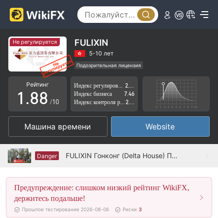
3
3
4
4
5
5
FULIXIN
Не регулируется
6
6
5-10 лет
Подозрительная лицензия
0
7
7
Регион деятельности подозрителен
Рейтинг
Индекс регулирования
2.67
Высокие потенциальные риски
1
.
8
8
Индекс бизнеса
7.46
/10
Индекс контроля рисков
2.47
2
9
9
Машина времени
Website
3
4
FULIXIN Гонконг (Delta House) Проверено: Физическое присутствие не обнаружено
Danger
5
Предупреждение: слишком низкий рейтинг WikiFX,
6
держитесь подальше!
7
Прошлое тестирование 2026-08-06
Риски
3