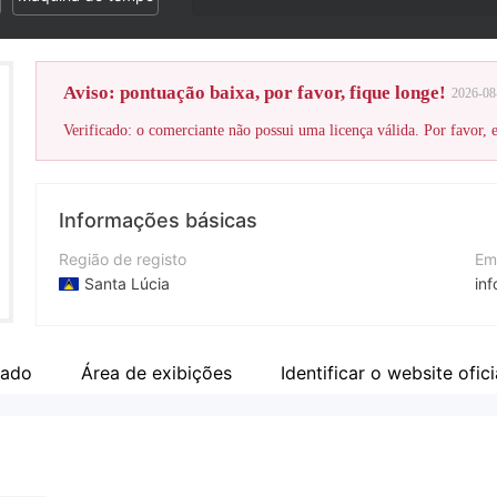
Aviso: pontuação baixa, por favor, fique longe!
2026-08
Verificado: o comerciante não possui uma licença válida. Por favor, es
Informações básicas
Região de registo
Em
Santa Lúcia
in
Anos de operação
Nú
10-15 anos
+4
nado
Área de exibições
Identificar o website ofici
Empresa
Si
StreamCapital Ltd
ht