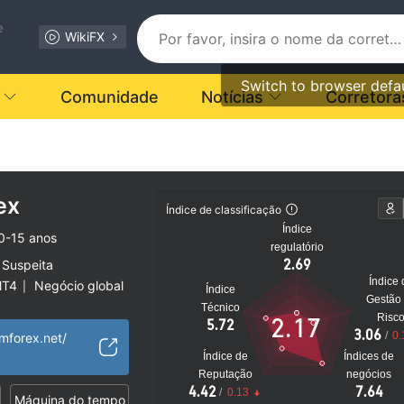
e
WikiFX
Switch to browser defa
Comunidade
Notícias
Corretora
ex
Índice de classificação
Índice
0-15 anos
regulatório
2.69
 Suspeita
Índice 
MT4
Negócio global
|
Índice
Gestão
to
Técnico
Risc
2.17
5.72
3.06
/
0.
mforex.net/
Índice de
Índices de
Reputação
negócios
4.42
7.64
/
0.13
Máquina do tempo