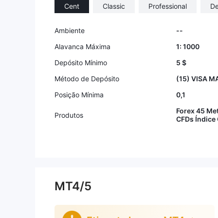
Cent
Classic
Professional
D
Ambiente
--
Alavanca Máxima
1: 1000
Depósito Mínimo
5 $
Método de Depósito
(15) VISA 
Posição Mínima
0,1
Forex 45 Me
Produtos
CFDs Índice
MT4/5