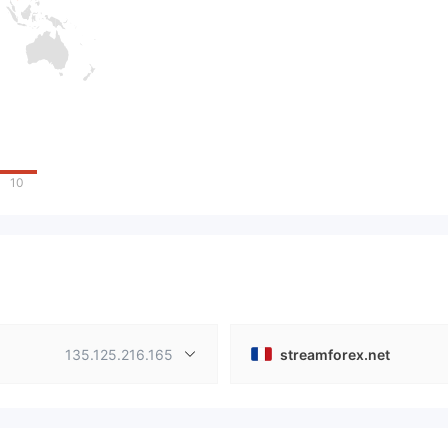
10
135.125.216.165
streamforex.net