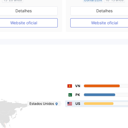
Austrália Regulamento
Austrália Regulamento
Detalhes
Detalhes
Market Marketing (MM)
Market Marketing (MM)
Etiqueta principal MT4
Etiqueta principal MT4
Website oficial
Website oficial
VN
PK
Estados Unidos
US