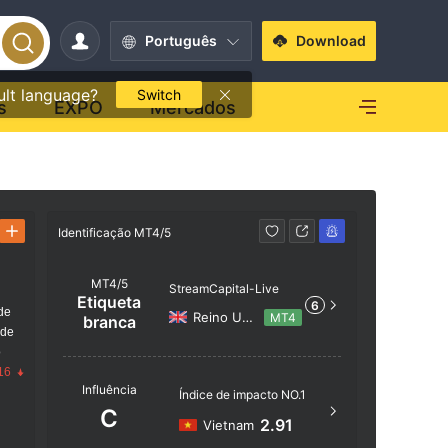
Português
Download
ult language?
Switch
s
EXPO
Mercados
Identificaç
Identificação MT4/5
MT4/5
StreamCapital-Live
Etiqueta
6
de
Reino Unido
MT4
branca
 de
o
Nome do 
16
Influência
Índice de impacto NO.1
StreamCa
C
2.91
Vietnam
A região 
está loca