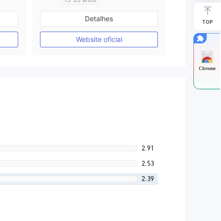
Austrália Regulamento
Detalhes
Market Marketing (MM)
TOP
Autopesquisa
Website oficial
Chrome
2.91
2.53
2.39