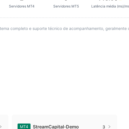
Servidores MT4
Servidores MT5
Latência média (ms)/m
istema completo e suporte técnico de acompanhamento, geralmente 
StreamCapital-Demo
MT4
3