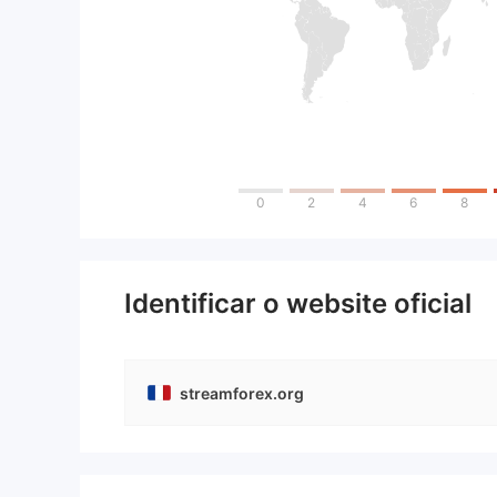
0
2
4
6
8
Identificar o website oficial
streamforex.org