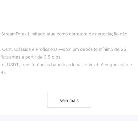
, StreamForex Limitado atua como corretora de negociação não
 Cent, Clássica e Profissional—com um depósito mínimo de $5,
utuantes a partir de 0,5 pips.
, USDT, transferências bancárias locais e Volet. A negociação é
4).
a autoridade reguladora.
Veja mais
s de Conta
 mas os spreads variam:
tes (a partir de 0.5-0.9 pips), adequados para traders que buscam