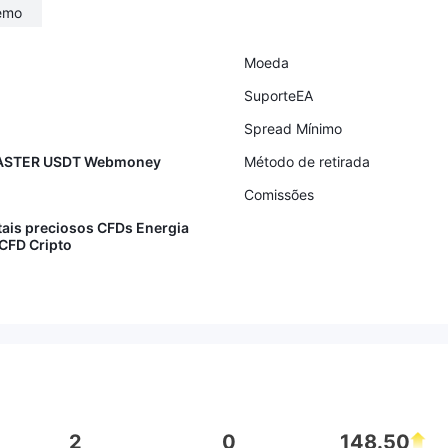
emo
Moeda
SuporteEA
Spread Mínimo
MASTER USDT Webmoney
Método de retirada
Comissões
tais preciosos CFDs Energia
 CFD Cripto
2
0
148.50