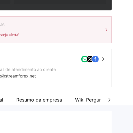
-08
teja alerta!
ail de atendimento ao cliente
fo@streamforex.net
mero de telefone de contato
47488818262
al
Resumo da empresa
Wiki Perguntas & Respost
te da companhia
tps://www.streamforex.net/