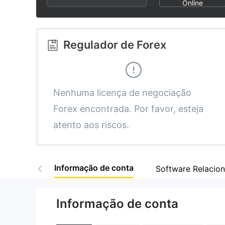
3
2
8
Online
4
3
9
Regulador de Forex
5
4
6
5
Nenhuma licença de negociação
Forex encontrada. Por favor, esteja
7
6
atento aos riscos.
8
7
Informação de conta
Software Relacio
9
8
Informação de conta
9