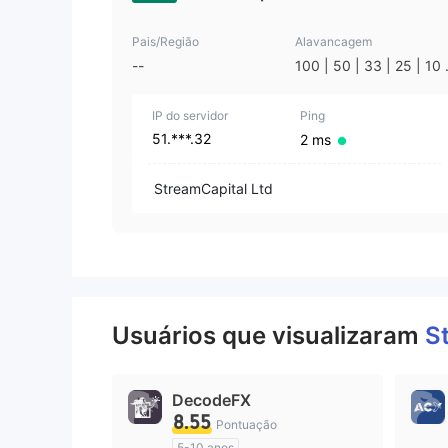
Pais/Região
Alavancagem
--
100 | 50 | 33 | 25 | 10 
1
IP do servidor
Ping
51.***.32
2 ms
StreamCapital Ltd
Usuários que visualizaram
S
DecodeFX
8.55
Pontuação
5-10 anos