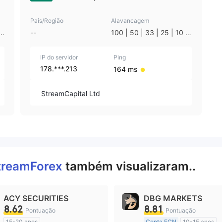
Pais/Região
Alavancagem
|
--
100 | 50 | 33 | 25 | 10 |
1
IP do servidor
Ping
178.***.213
164 ms
StreamCapital Ltd
treamForex
também visualizaram..
ACY SECURITIES
DBG MARKETS
8.62
8.81
Pontuação
Pontuação
15-20 anos
Conta ECN
10-15 anos