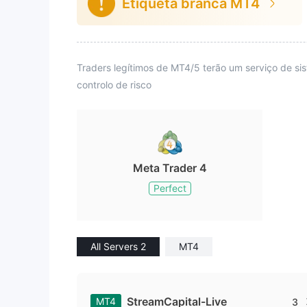
Etiqueta branca MT4
Traders legítimos de MT4/5 terão um serviço de s
controlo de risco
Meta Trader 4
Perfect
All Servers 2
MT4
StreamCapital-Live
MT4
3