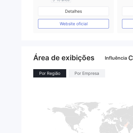
Austrália Regulamento
Detalhes
Market Marketing (MM)
Etiqueta principal MT4
Website oficial
Área de exibições
C
Influência
Por Região
Por Empresa