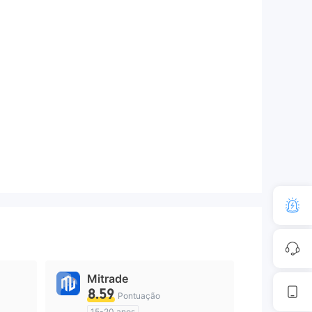
Mitrade
8.59
Pontuação
15-20 anos