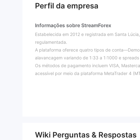
Perfil da empresa
Informações sobre StreamForex
Estabelecida em 2012 e registrada em Santa Lúcia
regulamentada.
A plataforma oferece quatro tipos de conta—Demo,
alavancagem variando de 1:33 a 1:1000 e spreads fl
Os métodos de pagamento incluem VISA, Mastercard
acessível por meio da plataforma MetaTrader 4 (MT
Prós e Contras
É StreamForex Legítimo?
Não, StreamForex não é regulamentado por nenhum
O que posso negociar na StreamForex?
Tipo
Taxas da StreamForex
Todos os tipos de conta são isentos de comissões,
Wiki Perguntas & Respostas
Contas Demo/Profissionais
utilizam spreads flutuan