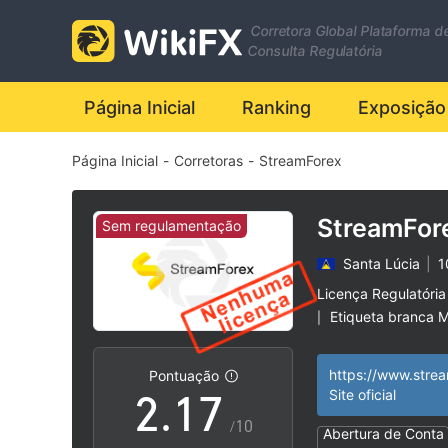
0
Corretora Global Plataforma d
1
Consulta Regulatória
2
Página Inicial
Ranking
Exposição
Página Inicial
-
Corretoras
-
StreamForex
3
4
StreamFor
Sem regulamentação
Santa Lúcia
|
1
0
5
Licença Regulatória
Etiqueta branca 
|
1
0
6
Risco potencial al
|
https://www.strea
Pontuação
2
.
1
7
Site oficial
/10
Abertura de Conta