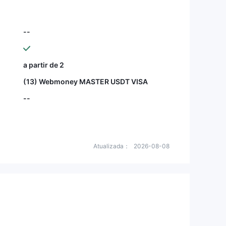
--
a partir de 2
(13) Webmoney MASTER USDT VISA
--
Atualizada：
2026-08-08