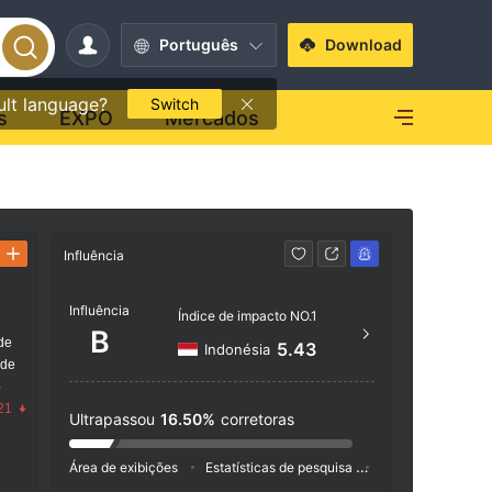
Português
Download
ult language?
Switch
s
EXPO
Mercados
Influência
Contato
Influência
https
Índice de impacto NO.1
B
de
Honvé
5.43
Indonésia
 de
pest,
o
21
Ultrapassou
16.50%
corretoras
Área de exibições
Estatísticas de pesquisa
Anúncio
Índic