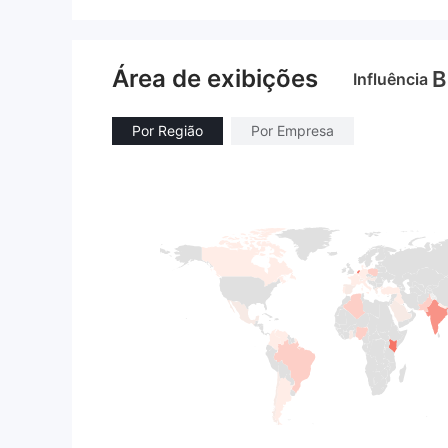
Área de exibições
B
Influência
Por Região
Por Empresa