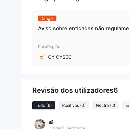
Instrumentos de mercado
Finotive Fundingtem mais de 100 instrumentos de ne
Danger
vista, futuros de commodities, ações e uma varied
Tipos de conta
Aviso sobre entidades não regulame
Finotive Fundingafirma oferecer diferentes tipos d
etapa, financiamento instantâneo (padrão) e finan
Pais/Região
2.500. contas islâmicas (sem swap) também estão 
CY CYSEC
no entanto, Finotive Funding não oferece contas d
comparação de spread ao vivo, este corretor pode
los no chat ao vivo.
Aproveitar
Finotive Fundingfornece opções de alavancagem fl
Revisão dos utilizadores
6
pode amplificar ganhos e perdas, ela pode resulta
está apenas começando no mundo do comércio, é m
Tudo
(6)
Positivos
(3)
Neutro
(2)
E
Spreads
Finotive Fundingdiz que fornece spreads médios a 
戒
plataforma de negociação.
1-2 anos
Autenticado