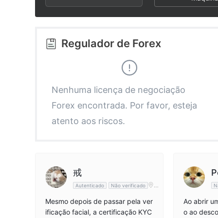
2
7
6
3
8
7
Regulador de Forex
4
9
8
5
9
Nenhuma licença de negociação
Forex encontrada. Por favor, esteja
6
atento aos riscos.
7
8
戒
P
Ho
Autenticado
Não verificado
N
ng
9
Ko
Mesmo depois de passar pela ver
Ao abrir u
ng
ificação facial, a certificação KYC
o ao desco