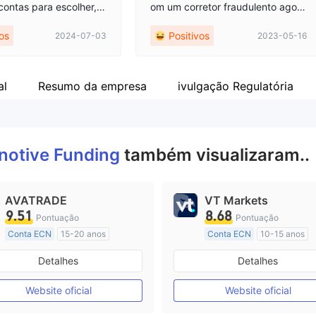
 contas para escolher, e
om um corretor fraudulento agora
utos de mercado també
extinto, Finotive.net. Não há cone
vos
Positivos
2024-07-03
2023-05-16
rsos, como FX, índices
xão entre os dois, e o Finotive Fu
futuros de índices, com
nding é totalmente legítimo, de a
m dinheiro e assim por
cordo com o Trust Pilot.
nha experiência de neg
al
Resumo da empresa
ivulgação Regulatória
 plataforma foi excelen
inotive Funding
também visualizaram..
AVATRADE
VT Markets
9.51
8.68
Pontuação
Pontuação
Conta ECN
15-20 anos
Conta ECN
10-15 anos
Austrália Regulamento
Austrália Regulamento
Detalhes
Detalhes
Market Marketing (MM)
Market Marketing (MM)
Etiqueta principal MT4
Etiqueta principal MT4
Website oficial
Website oficial