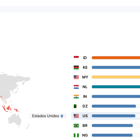
ID
KE
MY
NL
IN
DZ
Estados Unidos
US
BR
NG