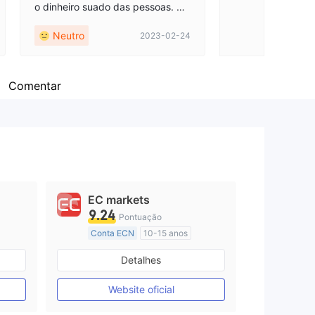
o dinheiro suado das pessoas. Nã
o dê o que você trabalhou para el
Neutro
2023-02-24
es. Eles são ladrões gananciosos
e covis vergonhosos.
Comentar
EC markets
9.24
Pontuação
Conta ECN
10-15 anos
Austrália Regulamento
Detalhes
Market Marketing (MM)
Etiqueta principal MT4
Website oficial