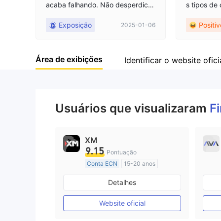
acaba falhando. Não desperdice
s tipos de
seu dinheiro; ninguém responde a
seus prod
Exposição
Positi
2025-01-06
os e-mails de reembolso.
m são dive
de caixa, 
modities e
Área de exibições
diante. Mi
Identificar o website ofici
ociação na
te.
Usuários que visualizaram
F
XM
9.15
Pontuação
Conta ECN
15-20 anos
Austrália Regulamento
Detalhes
Market Marketing (MM)
Etiqueta principal MT4
Website oficial