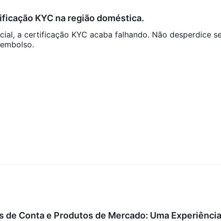
derada a melhor do mercado, está disponível através Finotive Fund
ificação KYC na região doméstica.
 android.
cial, a certificação KYC acaba falhando. Não desperdice s
eembolso.
todos os pagamentos com cartão de crédito/débito de 135 países
nto. além disso, os comerciantes também podem usar utrust se
e sua carteira criptográfica. no entanto, Finotive Funding é vago
 e as taxas associadas.
uintes métodos se tiver dúvidas ou problemas com sua negociação: 
 telegrama. você também pode seguir este corretor em redes sociais
kft, honvéd utca 8. 1º andar, 1054 budapeste, hungria.
 de Conta e Produtos de Mercado: Uma Experiência