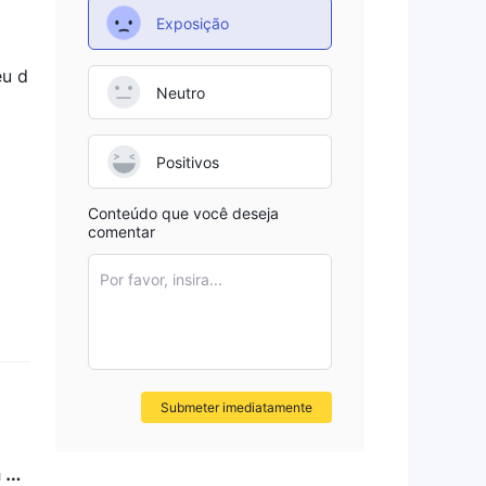
Exposição
ing
eu d
Neutro
Positivos
Conteúdo que você deseja
comentar
e-
Por favor, insira...
Submeter imediatamente
 de