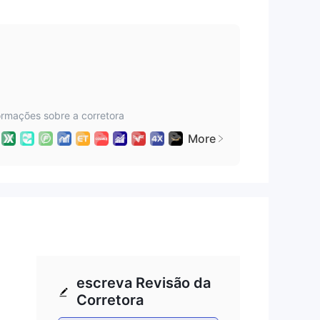
s à
ma
$
ormações sobre a corretora
More
á-
m
ê
escreva Revisão da
Corretora