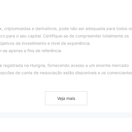
, criptomoedas e derivativos, pode não ser adequada para todos o
isco para o seu capital. Certifique-se de compreender totalmente os
jetivos de investimento e nível de experiência.
-se apenas a fins de referência.
 e registrada na Hungria, fornecendo acesso a um enorme mercado
ês opções de conta de negociação estão disponíveis e os comerciante
 suas posições.
or:
tórias, Finotive Funding não está autorizada ou regulamentada por
Veja mais
so que o wikifx deu ao seu corretor uma pontuação muito baixa de
de 2023. O WikiFX fornece pontuações dinâmicas, que serão atualiza
Portanto, as pontuações obtidas no momento atual não representam