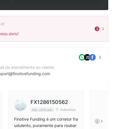
-08
2
teja alerta!
ail de atendimento ao cliente
pport@finotivefunding.com
te da companhia
ps://finotivefunding.com/
dereço da companhia
FX1286150562
nvéd utca 8. 1st floor, 1054 Budapest, Hungary
Indonésia
Não verificado
Finotive Funding é um corretor fra
6
udulento, puramente para roubar