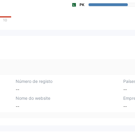
PK
10
Número de registo
Paíse
--
--
Nome do website
Empre
--
--