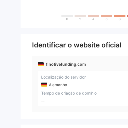
0
2
4
6
8
Identificar o website oficial
finotivefunding.com
Localização do servidor
Alemanha
Tempo de criação de domínio
--