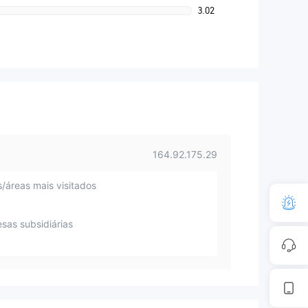
3.02
164.92.175.29
s/áreas mais visitados
sas subsidiárias