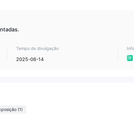
gociação disponíveis, incluindo forex, índices de caixa, commoditie
ade de criptomoedas.
ntadas.
e conta, ou seja, conta desafiadora clássica, conta desafiadora de u
ciamento instantâneo (agressivo), com o depósito mínimo exigido de 
Tempo de divulgação
Inf
disponíveis.
2025-08-14
e demonstração para contas de teste. se você quiser ver uma
 enviar uma captura de tela ao vivo. você pode simplesmente contat
exíveis, variando de 1:100 a 1:400. no entanto, como a alavancage
r em perdas devastadoras para investidores sem experiência. se voc
elhor ficar com o tamanho menor (não mais que 1:10).
xposição
(1)
partir de 0,2 pips, mas não pudemos testar isso por meio de sua