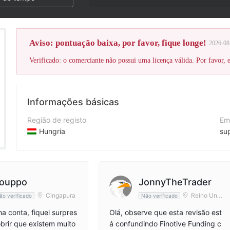
Aviso: pontuação baixa, por favor, fique longe!
2026-08
Verificado: o comerciante não possui uma licença válida. Por favor, es
Informações básicas
Região de registo
Em
Hungria
su
Anos de operação
Si
2-5 anos
htt
Empresa
En
ouppo
JonnyTheTrader
Finotive Funding Kft.
Ho
Cingapura
Reino Unid
ão verificado
Não verificado
o
ma conta, fiquei surpres
Olá, observe que esta revisão est
brir que existem muito
á confundindo Finotive Funding c