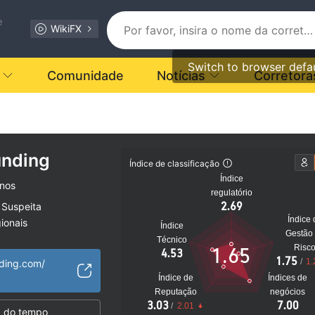
e
WikiFX
Switch to browser defa
Comunidade
Notícias
Corretora
unding
Índice de classificação
Índice
anos
regulatório
2.69
 Suspeita
Índice 
ionais
Índice
Gestão
to
Técnico
Risc
1.65
4.53
1.75
/
1.
nding.com/
Índice de
Índices de
Reputação
negócios
3.03
7.00
/
2.01
 do tempo