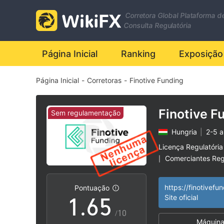
Corretora Global Plataforma d
0
Consulta Regulatória
1
0
Página Inicial
Ranking
Exposição
Página Inicial
-
Corretoras
-
Finotive Funding
2
1
3
2
Finotive F
Sem regulamentação
Hungria
|
2-5 
4
3
Licença Regulatória
Comerciantes Reg
|
0
5
4
Risco potencial al
|
https://finotivefu
Pontuação
1
.
6
5
Site oficial
/10
Máquina