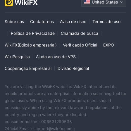
United States
Sobre nós
|
Contate-nos
|
Aviso de risco
|
Termos de uso
|
Política de Privacidade
|
Chamada de busca
|
WikiFX(Edição empresarial)
|
Verificação Oficial
|
EXPO
|
WikiPesquisa
|
Ajuda ao uso de VPS
|
Cooperação Empresarial
|
Divisão Regional
You are visiting the WikiFX website. WikiFX Internet and its
mobile products are an enterprise information searching tool for
global users. When using WikiFX products, users should
consciously abide by the relevant laws and regulations of the
country and region where they are located.
consumer hotline：006531290538
Official Email：support@wikifx.com；