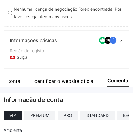
8
Nenhuma licença de negociação Forex encontrada. Por
favor, esteja atento aos riscos.
9
Informações básicas
Região de registo
Suíça
Anos de operação
1-2 anos
Comentar
 de conta
Identificar o website oficial
Empresa
Philippos Asset Management AG
Informação de conta
VIP
PREMIUM
PRO
STANDARD
BEG
Ambiente