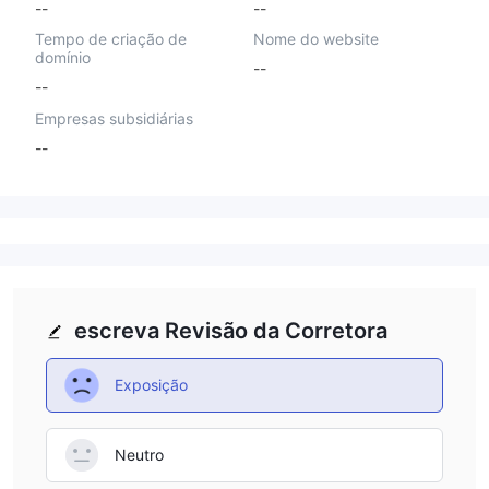
--
--
Tempo de criação de
Nome do website
domínio
--
--
Empresas subsidiárias
--
escreva Revisão da Corretora
Exposição
Neutro