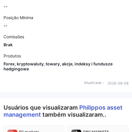
--
Posição Mínima
--
Comissões
Brak
Produtos
Forex, kryptowaluty, towary, akcje, indeksy i fundusze
hedgingowe
Atualizada：
2026-08-08
Usuários que visualizaram
Philippos asset
management
também visualizaram..
EC markets
DBG MARKETS