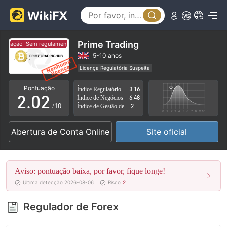
Prime Trading
entação
Sem regulamentação
0
0
5-10 anos
Licença Regulatória Suspeita
1
1
Região de negócios suspeita
Risco potencial alto
Pontuação
Índice Regulatório
3.16
2
.
0
2
Índice de Negócios
6.48
/10
Índice de Gestão de Risco
2.81
3
1
3
Abertura de Conta Online
Site oficial
4
2
4
5
3
5
Aviso: pontuação baixa, por favor, fique longe!
6
4
6
Última detecção 2026-08-06
Risco
2
7
5
7
Regulador de Forex
8
6
8