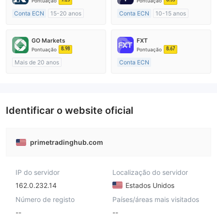
Pontuação
Pontuação
Conta ECN
15-20 anos
Conta ECN
10-15 anos
Reino Unido Regulamento
Austrália Regulamento
Market Marketing (MM)
Market Marketing (MM)
GO Markets
FXT
Etiqueta principal MT4
Etiqueta principal MT4
8.98
8.67
Pontuação
Pontuação
Mais de 20 anos
Conta ECN
Austrália Regulamento
Mais de 20 anos
Market Marketing (MM)
Austrália Regulamento
cTrader
Market Marketing (MM)
Etiqueta principal MT4
Identificar o website oficial
primetradinghub.com
IP do servidor
Localização do servidor
162.0.232.14
Estados Unidos
Número de registo
Países/áreas mais visitados
--
--