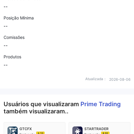
--
Posição Mínima
--
Comissões
--
Produtos
--
Atualizada：
2026-08-06
Usuários que visualizaram
Prime Trading
também visualizaram..
GTCFX
STARTRADER
9.23
8.55