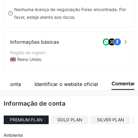
9
7
9
Nenhuma licença de negociação Forex encontrada. Por
favor, esteja atento aos riscos.
8
9
Informações básicas
Região de registo
Reino Unido
Anos de operação
5-10 anos
Comentar
 de conta
Identificar o website oficial
Empresa
Prime Trading Hub Capital Corporation
Informação de conta
PREMIUM PLAN
GOLD PLAN
SILVER PLAN
Ambiente