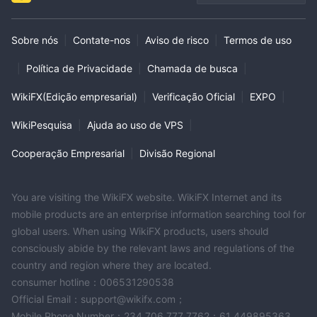
Sobre nós
|
Contate-nos
|
Aviso de risco
|
Termos de uso
|
Política de Privacidade
|
Chamada de busca
|
WikiFX(Edição empresarial)
|
Verificação Oficial
|
EXPO
|
WikiPesquisa
|
Ajuda ao uso de VPS
|
Cooperação Empresarial
|
Divisão Regional
You are visiting the WikiFX website. WikiFX Internet and its
mobile products are an enterprise information searching tool for
global users. When using WikiFX products, users should
consciously abide by the relevant laws and regulations of the
country and region where they are located.
consumer hotline：006531290538
Official Email：support@wikifx.com；
Mobile Phone Number：234 706 777 7762；61 449895363