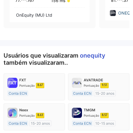
77.***.167
81.***.37
156 ms
ONEQUI
OnEquity (MU) Ltd
Usuários que visualizaram
onequity
também visualizaram..
FXT
AVATRADE
8.67
9.51
Pontuação
Pontuação
Conta ECN
Conta ECN
15-20 anos
Mais de 20 anos
Austrália Regulamento
Austrália Regulamento
Market Marketing (MM)
Neex
TMGM
Market Marketing (MM)
Etiqueta principal MT4
8.63
8.57
Pontuação
Pontuação
Etiqueta principal MT4
Conta ECN
15-20 anos
Conta ECN
10-15 anos
Austrália Regulamento
Austrália Regulamento