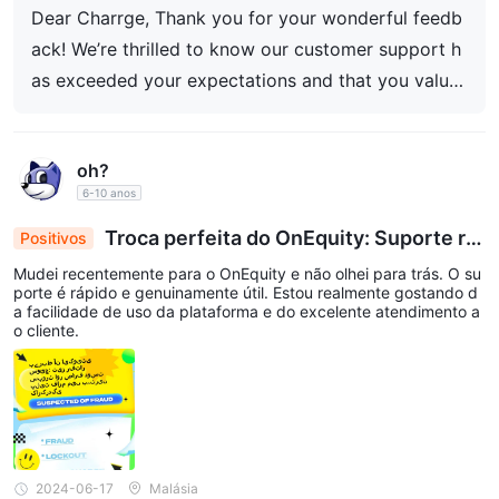
o para o crescimento de sua carteira. Fornecer um
Dear Charrge, Thank you for your wonderful feedb
serviço excepcional e oportunidades para os trade
rs é nossa principal prioridade. Suas palavras genti
ack! We’re thrilled to know our customer support h
s nos motivam a manter a excelência em todos os
as exceeded your expectations and that you value
aspectos de sua experiência de negociação. Atenci
our diverse trading assets for portfolio growth. Pro
osamente, Equipe OnEquity
viding exceptional service and opportunities for tra
oh?
ders is our top priority. Your kind words motivate u
6-10 anos
s to maintain excellence in every aspect of your tra
ding experience. Best regards, OnEquity Team
Troca perfeita do OnEquity: Suporte rá
Positivos
pido e plataforma amigável Excel
Mudei recentemente para o OnEquity e não olhei para trás. O su
porte é rápido e genuinamente útil. Estou realmente gostando d
a facilidade de uso da plataforma e do excelente atendimento a
o cliente.
2024-06-17
Malásia