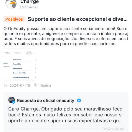
Charrge
perience for traders of all levels is at the heart of w
er a OnEquity! Atenciosamente, Equipe OnEquity
6-10 anos
hat we do. Your kind words about our customer su
pport team are greatly appreciated—they’re alway
Suporte ao cliente excepcional e divers
Positivos
os ativos de negociação na OnEquity
s here to assist. We're committed to staying reliabl
O OnEquity possui um suporte ao cliente seriamente bom! Sua e
quipe é experiente, amigável e sempre disposta a ir além para aj
e and innovative in the ever-evolving forex market.
udar. E seus ativos de negociação são diversos e oferecem aos t
Thank you for choosing OnEquity! Best regards, On
raders muitas oportunidades para expandir suas carteiras.
Equity Team
2024-07-18
Nigéria
Resposta do oficial onequity
Caro Charrge, Obrigado pelo seu maravilhoso feed
back! Estamos muito felizes em saber que nosso s
uporte ao cliente superou suas expectativas e que
você valoriza nossos diversos ativos de negociaçã
Texto original