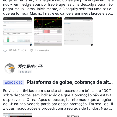
para canais de comunicação adicionais.
nvolvi em hedge abusivo. Isso é apenas uma desculpa para não
pagar meus lucros. Inicialmente, a Onequity solicitou uma selfie,
Conclusão
que eu forneci. Mas no final, eles cancelaram meus lucros e ape
nas devolveram meu depósito inicial. Nesse caso, fui muito preju
Em conclusão, OnEquity opera sob a autoridade regulatória da
dicado pela Onequity. Agora não consigo mais acessar meu gab
Seychelles Financial Services Authority (FSA) com o número de
inete e minha conta de negociação foi excluída. No entanto, eu s
alvei as capturas de tela. Tenha cuidado com a Onequity; eles n
licença SD154. A plataforma oferece acesso a vários
ão pagam os lucros.
instrumentos de mercado, incluindo moedas Forex,
commodities, índices globais, CFDs de ações, metais spot e
2024-11-07
Indonésia
CFDs de criptomoedas, com opções de preços baixos e
alavancagem. No entanto, há indicações de que OnEquity pode
não ter o software de negociação essencial, o que exige
爱交易的小子
cautela ao considerá-lo como uma plataforma de negociação.
3-5 anos
Além disso, os tipos de conta e as ferramentas educacionais
Plataforma de golpe, cobrança de alta
Exposição
fornecidas não foram avaliados nesta análise. Os traders devem
s taxas de saque.
Eu vi uma atividade em seu site oferecendo um bônus de 100%
ter cautela e realizar uma pesquisa completa antes de se
sobre depósitos, sem indicação de que a promoção não estava
envolverem com OnEquity para garantir a segurança de seus
disponível na China. Após depositar, fui informado que a região
da China não poderia participar dessa promoção. Em seguida, fi
investimentos.
z duas negociações e procedi com a retirada de fundos. Não ho
uve nenhuma notificação sobre a cobrança de uma taxa de retir
FAQs