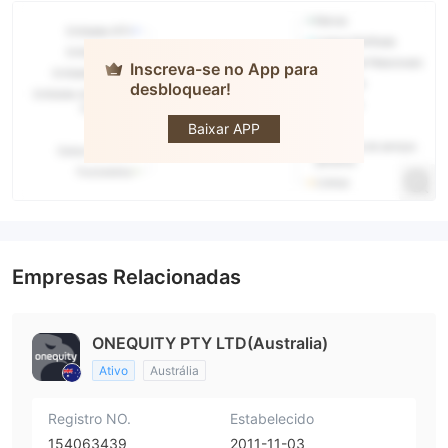
Inscreva-se no App para
desbloquear!
onequity
Baixar APP
Empresas Relacionadas
ONEQUITY PTY LTD(Australia)
Ativo
Austrália
Registro NO.
Estabelecido
154063439
2011-11-03