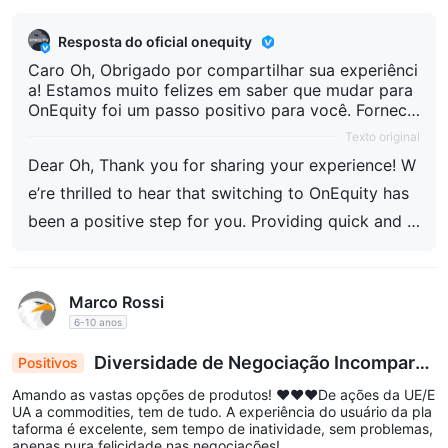
Resposta do oficial onequity
Caro Oh, Obrigado por compartilhar sua experiênci
a! Estamos muito felizes em saber que mudar para
OnEquity foi um passo positivo para você. Fornece
r suporte rápido e genuinamente útil é nossa priori
Texto original
dade, e estamos felizes que você esteja gostando
Dear Oh, Thank you for sharing your experience! W
da facilidade de uso da plataforma e do nosso ate
ndimento ao cliente. Sua satisfação nos motiva a c
e’re thrilled to hear that switching to OnEquity has
ontinuar oferecendo uma experiência de negociaçã
been a positive step for you. Providing quick and g
o excepcional. Obrigado por escolher OnEquity! At
enuinely helpful support is our priority, and we’re gl
enciosamente, Equipe OnEquity
ad you’re enjoying the platform’s ease of use and o
Marco Rossi
ur customer service. Your satisfaction motivates us
6-10 anos
to continue delivering an outstanding trading exper
ience. Thank you for choosing OnEquity! Best regar
Diversidade de Negociação Incomparáv
Positivos
el: Ações da UE/EUA, Commodities e Mais - Uma
ds, OnEquity Team
Amando as vastas opções de produtos! ♥♥♥De ações da UE/E
Plataforma Perfeita para o Prazer do Investiment
UA a commodities, tem de tudo. A experiência do usuário da pla
o
taforma é excelente, sem tempo de inatividade, sem problemas,
apenas pura felicidade nas negociações!