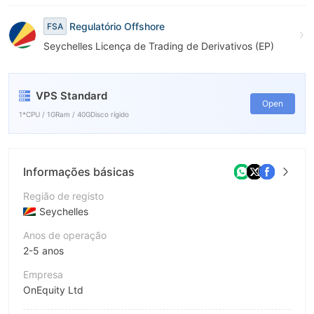
8
9
Regulatório Offshore
FSA
9
Seychelles Licença de Trading de Derivativos (EP)
VPS Standard
Open
1*CPU / 1GRam / 40GDisco rígido
Informações básicas
Região de registo
Seychelles
Anos de operação
2-5 anos
Empresa
OnEquity Ltd
Abreviação