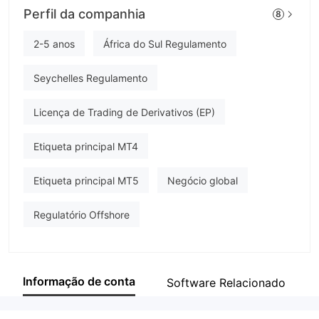
Perfil da companhia
8
onequity
Funcionário da empresa
2-5 anos
África do Sul Regulamento
--
Seychelles Regulamento
Licença de Trading de Derivativos (EP)
Etiqueta principal MT4
Etiqueta principal MT5
Negócio global
Regulatório Offshore
Informação de conta
Software Relacionado