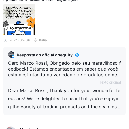
2024-05-06
Itália
Resposta do oficial onequity
Caro Marco Rossi, Obrigado pelo seu maravilhoso f
eedback! Estamos encantados em saber que você
está desfrutando da variedade de produtos de neg
ociação e da experiência perfeita na plataforma. F
Texto original
ornecer uma experiência de usuário de primeira cla
Dear Marco Rossi, Thank you for your wonderful fe
sse com desempenho confiável é o nosso compro
misso, e é ótimo saber que isso está trazendo felici
edback! We're delighted to hear that you’re enjoyin
dade para suas negociações. Agradecemos o seu a
g the variety of trading products and the seamless
poio e esperamos continuar a servi-lo! Atenciosam
platform experience. Providing a top-notch user ex
ente, Equipe OnEquity
perience with reliable performance is our commitm