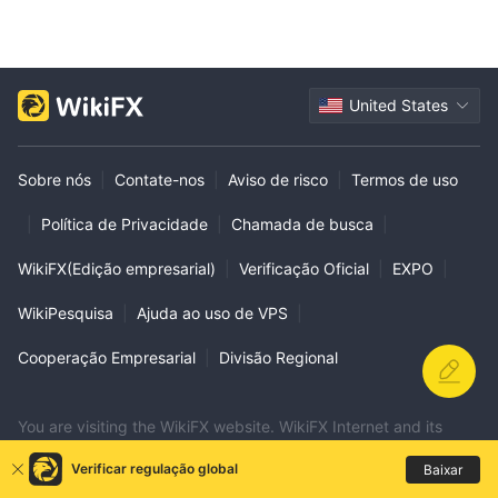
United States
Sobre nós
|
Contate-nos
|
Aviso de risco
|
Termos de uso
|
Política de Privacidade
|
Chamada de busca
|
WikiFX(Edição empresarial)
|
Verificação Oficial
|
EXPO
|
WikiPesquisa
|
Ajuda ao uso de VPS
|
Cooperação Empresarial
|
Divisão Regional
You are visiting the WikiFX website. WikiFX Internet and its
mobile products are an enterprise information searching tool for
Verificar regulação global
Baixar
global users. When using WikiFX products, users should