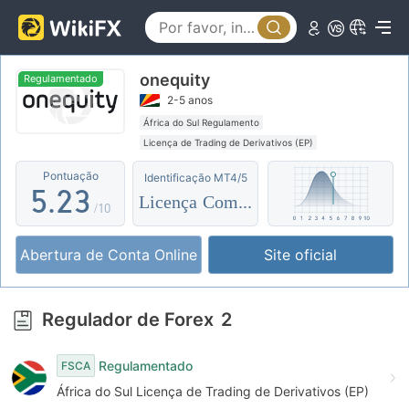
0
1
onequity
2
0
Regulamentado
2-5 anos
3
0
1
África do Sul Regulamento
Licença de Trading de Derivativos (EP)
4
1
2
Etiqueta principal MT4
Negócio global
Pontuação
Identificação MT4/5
Regulatório Offshore
5
.
2
3
Licença Completa
/10
6
3
4
Abertura de Conta Online
Site oficial
7
4
5
8
5
6
Regulador de Forex
2
9
6
7
Regulamentado
FSCA
7
8
África do Sul Licença de Trading de Derivativos (EP)