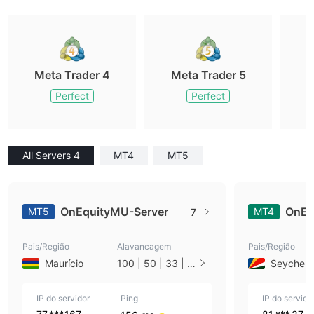
Meta Trader 4
Meta Trader 5
M
Perfect
Perfect
All Servers 4
MT4
MT5
OnEquityMU-Server
OnEq
MT5
MT4
7
Pais/Região
Alavancagem
Pais/Região
Maurício
100 | 50 | 33 | 2
Seychell
5 | 10 | 1
IP do servidor
Ping
IP do servido