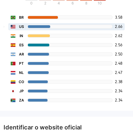
0
2
4
6
8
10
3.58
BR
2.66
US
2.62
IN
2.56
ES
2.50
AR
2.48
PT
2.47
NL
2.38
CO
2.34
JP
2.34
ZA
Identificar o website oficial