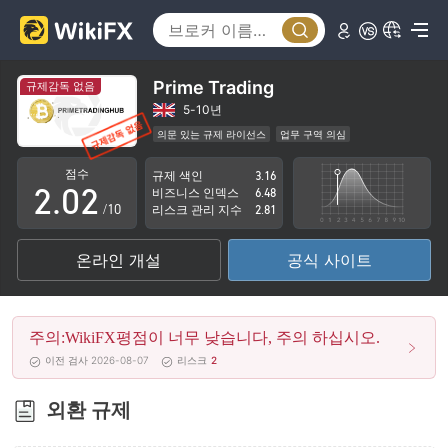
Prime Trading
규제감독 없음
0
0
5-10년
의문 있는 규제 라이선스
업무 구역 의심
1
1
잠재적 위험성이 높음
점수
규제 색인
3.16
2
.
0
2
비즈니스 인덱스
6.48
/10
리스크 관리 지수
2.81
3
1
3
온라인 개설
공식 사이트
4
2
4
5
3
5
주의:WikiFX평점이 너무 낮습니다, 주의 하십시오.
6
4
6
이전 검사 2026-08-07
리스크
2
7
5
7
외환 규제
8
6
8