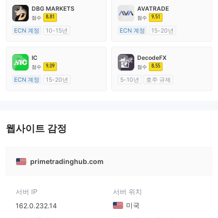
DBG MARKETS
AVATRADE
8.81
9.51
점수
점수
ECN 계정
10-15년
ECN 계정
15-20년
호주 규제
호주 규제
외환 거래 라이선스 (MM)
외환 거래 라이선스 (MM)
IC
DecodeFX
마스터 레이블 MT4
마스터 레이블 MT4
9.09
8.55
점수
점수
ECN 계정
15-20년
5-10년
호주 규제
호주 규제
외환 거래 라이선스 (MM)
외환 거래 라이선스 (MM)
마스터 레이블 MT4
마스터 레이블 MT4
웹사이트 감정
primetradinghub.com
서버 IP
서버 위치
미국
162.0.232.14