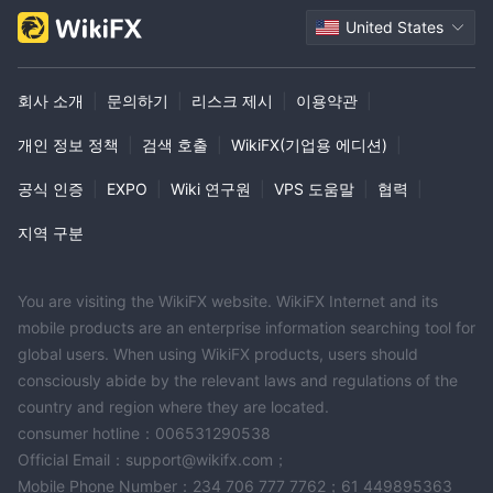
United States
회사 소개
|
문의하기
|
리스크 제시
|
이용약관
|
개인 정보 정책
|
검색 호출
|
WikiFX(기업용 에디션)
|
공식 인증
|
EXPO
|
Wiki 연구원
|
VPS 도움말
|
협력
|
지역 구분
You are visiting the WikiFX website. WikiFX Internet and its
mobile products are an enterprise information searching tool for
global users. When using WikiFX products, users should
consciously abide by the relevant laws and regulations of the
country and region where they are located.
consumer hotline：006531290538
Official Email：support@wikifx.com；
Mobile Phone Number：234 706 777 7762；61 449895363