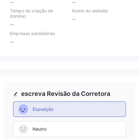
--
--
Tempo de criação de
Nome do website
domínio
--
--
Empresas subsidiárias
--
escreva Revisão da Corretora
Exposição
Neutro