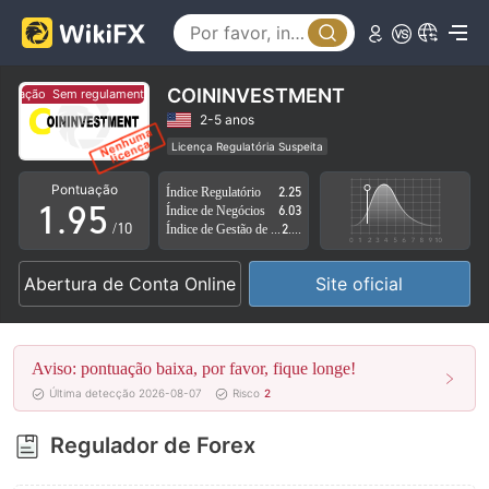
4
0
5
1
6
2
COININVESTMENT
entação
Sem regulamentação
7
3
2-5 anos
Licença Regulatória Suspeita
0
8
4
Região de negócios suspeita
Risco potencial alto
Pontuação
Índice Regulatório
2.25
1
.
9
5
Índice de Negócios
6.03
/10
Índice de Gestão de Risco
2.75
2
6
Abertura de Conta Online
Site oficial
3
7
4
8
Aviso: pontuação baixa, por favor, fique longe!
5
9
Última detecção 2026-08-07
Risco
2
6
Regulador de Forex
7