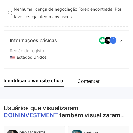
8
Nenhuma licença de negociação Forex encontrada. Por
favor, esteja atento aos riscos.
9
Informações básicas
Região de registo
Estados Unidos
Anos de operação
2-5 anos
Identificar o website oficial
Comentar
Empresa
COININVESTMENT
Usuários que visualizaram
COININVESTMENT
também visualizaram..
DBG MARKETS
vantage