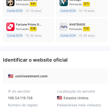
8.81
8.71
Pontuação
Pontuação
Conta ECN
10-15 anos
Conta ECN
10-15 anos
Austrália Regulamento
Austrália Regulamento
Market Marketing (MM)
Market Marketing (MM)
Fortune Prime Global
AVATRADE
Etiqueta principal MT4
Etiqueta principal MT4
8.58
9.51
Pontuação
Pontuação
Conta ECN
15-20 anos
Conta ECN
15-20 anos
Austrália Regulamento
Austrália Regulamento
Market Marketing (MM)
Market Marketing (MM)
Etiqueta principal MT4
Etiqueta principal MT4
Identificar o website oficial
coinivestment.com
IP do servidor
Localização do servidor
198.54.116.158
Estados Unidos
Número de registo
Países/áreas mais visitados