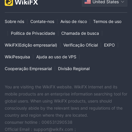
United States
Sobre nós
|
Contate-nos
|
Aviso de risco
|
Termos de uso
|
Política de Privacidade
|
Chamada de busca
|
WikiFX(Edição empresarial)
|
Verificação Oficial
|
EXPO
|
WikiPesquisa
|
Ajuda ao uso de VPS
|
Cooperação Empresarial
|
Divisão Regional
You are visiting the WikiFX website. WikiFX Internet and its
mobile products are an enterprise information searching tool for
global users. When using WikiFX products, users should
consciously abide by the relevant laws and regulations of the
country and region where they are located.
consumer hotline：006531290538
Official Email：support@wikifx.com；