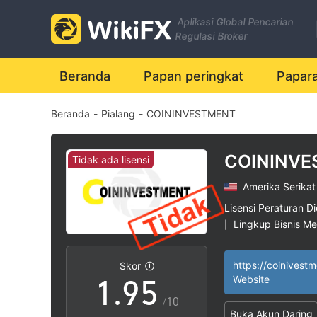
2
Aplikasi Global Pencarian
3
Regulasi Broker
4
0
Beranda
Papan peringkat
Papar
Beranda
-
Pialang
-
COININVESTMENT
5
1
6
2
COININV
Tidak ada lisensi
Amerika Serikat
7
3
Lisensi Peraturan Di
Lingkup Bisnis M
|
0
8
4
Potensi risiko ting
|
https://coinivest
Skor
1
.
9
5
Website
/10
Buka Akun Daring