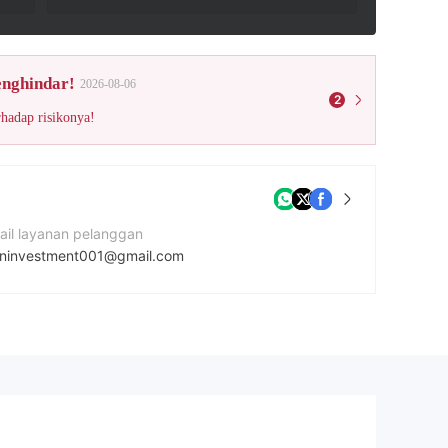
enghindar!
2026-08-06
2
rhadap risikonya!
ail layanan pelanggan
ininvestment001@gmail.com
tus Perusahaan
tps://coinivestment.com/
amat perusahaan
siness Center AVE, 334102.