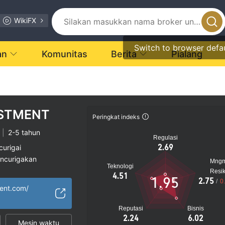
WikiFX
Switch to browser defa
an
Komunitas
Berita
Pialang
ESTMENT
Peringkat indeks
|
2-5 tahun
Regulasi
2.69
curigai
encurigakan
Mng
Teknologi
gi
Resi
4.51
1.95
2.75
/
0
ment.com/
Reputasi
Bisnis
2.24
6.02
Mesin waktu