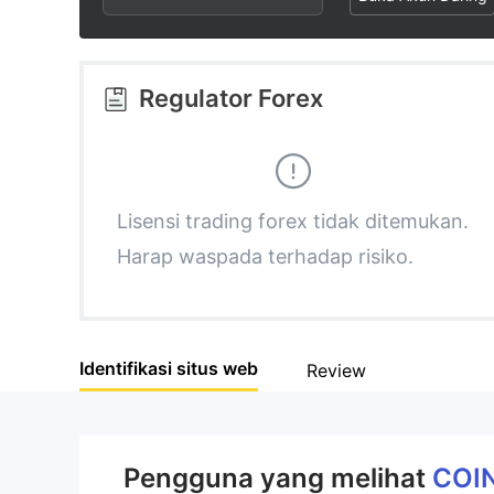
2
6
3
7
Regulator Forex
4
8
5
9
Lisensi trading forex tidak ditemukan.
Harap waspada terhadap risiko.
6
7
Identifikasi situs web
Review
8
9
Pengguna yang melihat
COI