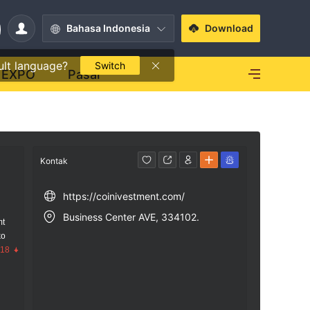
Bahasa Indonesia
Download
ult language?
Switch
EXPO
Pasar
Kontak
https://coinivestment.com/
Business Center AVE, 334102.
mt
ko
.18