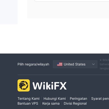
※ Wiki
Pilih negara/wilayah
United States
bahwa 
langsu
|
|
|
Tentang Kami
Hubungi Kami
Peringatan
Syarat pe
|
|
Bantuan VPS
Kerja sama
Divisi Regional