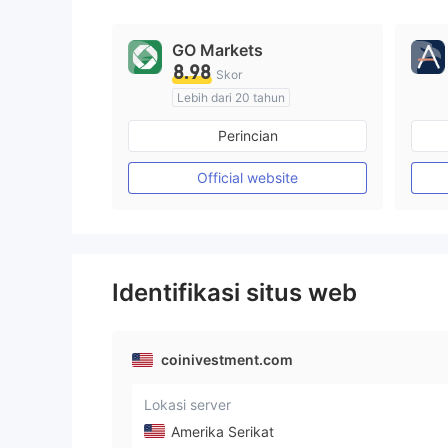
GO Markets
8.98
Skor
Lebih dari 20 tahun
Diatur di Australia
Perincian
Market Maker (MM)
cTrader
Official website
Identifikasi situs web
coinivestment.com
Lokasi server
Amerika Serikat