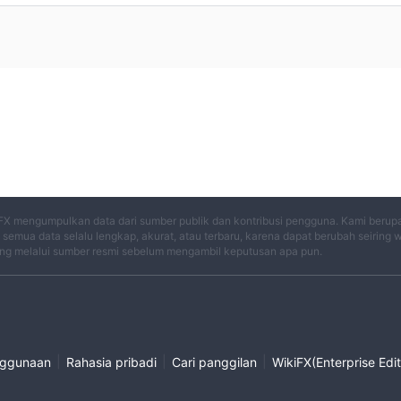
FX mengumpulkan data dari sumber publik dan kontribusi pengguna. Kami berup
semua data selalu lengkap, akurat, atau terbaru, karena dapat berubah seiring 
ng melalui sumber resmi sebelum mengambil keputusan apa pun.
|
|
|
nggunaan
Rahasia pribadi
Cari panggilan
WikiFX(Enterprise Edit