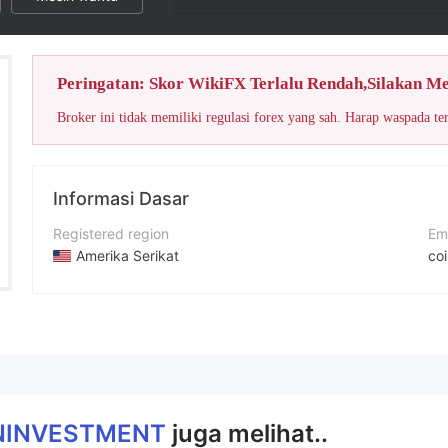
Peringatan: Skor WikiFX Terlalu Rendah,Silakan M
Broker ini tidak memiliki regulasi forex yang sah. Harap waspada te
Informasi Dasar
Registered region
Em
Amerika Serikat
co
Periode operasi
Si
2-5 tahun
ht
Nama perusahaan
Al
COININVESTMENT
Bu
NINVESTMENT
juga melihat..