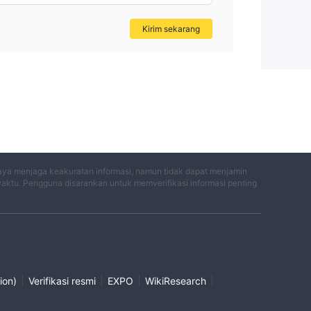
Kirim sekarang
aya menjaga keakuratan informasi, namun tidak dapat menjamin
waktu. Pengguna disarankan untuk memverifikasi informasi penting
|
|
|
|
ion)
Verifikasi resmi
EXPO
WikiResearch