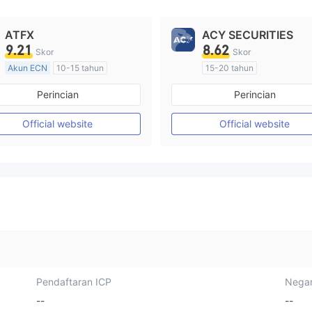
ATFX
ACY SECURITIES
9.21
8.62
Skor
Skor
Akun ECN
10-15 tahun
15-20 tahun
Diatur di Australia
Diatur di Australia
Perincian
Perincian
Market Maker (MM)
Market Maker (MM)
Lisensi Penuh MT4
Lisensi Penuh MT4
Official website
Official website
Pendaftaran ICP
Negar
--
--