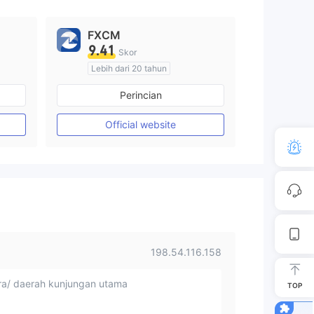
FXCM
9.41
Skor
Lebih dari 20 tahun
Diatur di Australia
Perincian
Market Maker (MM)
Lisensi Penuh MT4
Official website
198.54.116.158
a/ daerah kunjungan utama
TOP