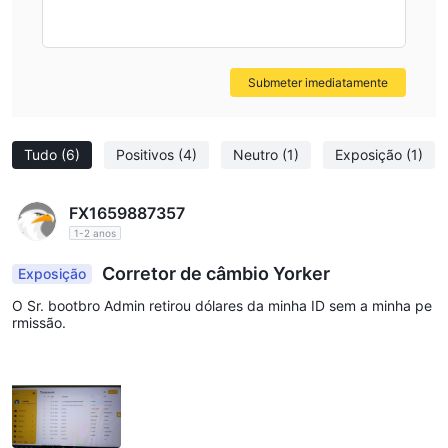
preenchendo um formulário em seu site. Eles também oferecem
a opção de chat ao vivo.
Submeter imediatamente
Tudo
(6)
Positivos
(4)
Neutro
(1)
Exposição
(1)
FX1659887357
1-2 anos
Corretor de câmbio Yorker
Exposição
O Sr. bootbro Admin retirou dólares da minha ID sem a minha pe
rmissão.