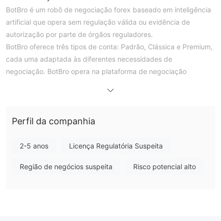
BotBro é um robô de negociação forex baseado em inteligência
artificial que opera sem regulação válida ou evidência de
autorização por parte de órgãos reguladores.
BotBro oferece três tipos de conta: Padrão, Clássica e Premium,
cada uma adaptada às diferentes necessidades de
negociação. BotBro opera na plataforma de negociação
MetaTrader 5 (MT5).
Prós e Contras
É BotBro Legítimo?
BotBro, o robô de negociação forex baseado em inteligência
Perfil da companhia
artificial, foi verificado e não possui regulação válida no
momento. Isso significa que não há evidências que sugiram que
2-5 anos
Licença Regulatória Suspeita
BotBro seja autorizado ou regulamentado por qualquer
Região de negócios suspeita
Risco potencial alto
autoridade reguladora.
Tipos de Conta
BotBro oferece três tipos de conta de negociação para atender
Conta Padrão,
às diferentes necessidades dos traders: