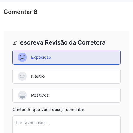
Os detalhes de contato da Botbro incluem Chat ao Vivo, e-mail
Comentar
6
support@botbro.biz e WhatsApp no +44 7360500762 para
dúvidas relacionadas à negociação.
Perguntas Frequentes
escreva Revisão da Corretora
Quais são os tipos de conta oferecidos pela BotBro?
BotBro oferece três tipos de conta: Conta Padrão, Conta
Exposição
Clássica e Conta Premium. Cada conta tem requisitos de
depósito e potencial de lucro diferentes.
Qual plataforma de negociação a BotBro oferece?
Neutro
BotBro oferece a plataforma de negociação MetaTrader 5
(MT5). O MT5 é conhecido por seus recursos avançados,
interface amigável e suporte a vários instrumentos financeiros.
Positivos
Como posso entrar em contato com o suporte ao
cliente da BotBro?
Conteúdo que você deseja comentar
Você pode entrar em contato com a equipe de suporte ao
Por favor, insira...
cliente da BotBro por telefone, e-mail, plataformas de mídia
social (Twitter, Facebook, Instagram, YouTube), WhatsApp ou