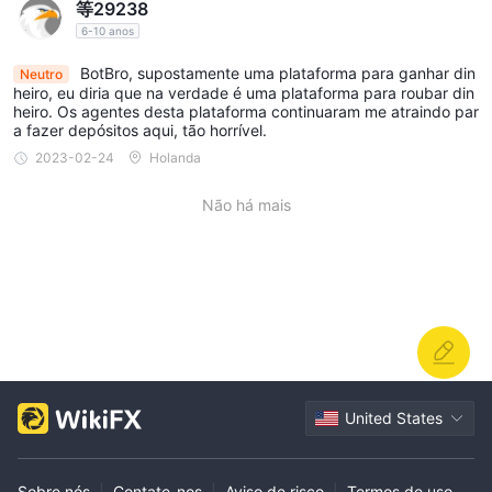
等29238
6-10 anos
BotBro, supostamente uma plataforma para ganhar din
Neutro
heiro, eu diria que na verdade é uma plataforma para roubar din
heiro. Os agentes desta plataforma continuaram me atraindo par
a fazer depósitos aqui, tão horrível.
2023-02-24
Holanda
Não há mais
United States
Sobre nós
|
Contate-nos
|
Aviso de risco
|
Termos de uso