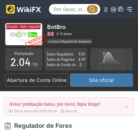
0
1
BotBro
mentação
Sem regulamentação
0
2
2-5 anos
Licença Regulatória Suspeita
1
3
Região de negócios suspeita
Risco potencial alto
Pontuação
Índice Regulatório
5.51
2
.
0
4
Índice de Negócios
6.19
/10
Índice de Gestão de Risco
2.77
3
1
5
Abertura de Conta Online
Site oficial
4
2
6
5
3
7
Aviso: pontuação baixa, por favor, fique longe!
6
4
8
Última detecção 2026-08-06
Risco
2
7
5
9
Regulador de Forex
8
6