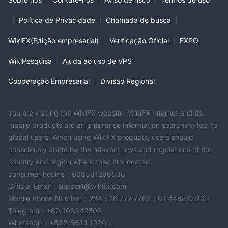
|
Política de Privacidade
|
Chamada de busca
|
WikiFX(Edição empresarial)
|
Verificação Oficial
|
EXPO
|
WikiPesquisa
|
Ajuda ao uso de VPS
|
Cooperação Empresarial
|
Divisão Regional
You are visiting the WikiFX website. WikiFX Internet and its
mobile products are an enterprise information searching tool for
global users. When using WikiFX products, users should
consciously abide by the relevant laws and regulations of the
country and region where they are located.
consumer hotline：006531290538
Official Email：support@wikifx.com；
Mobile Phone Number：234 706 777 7762；61 449895363
Telegram：+60 103342306
Whatsapp：+852-6613 1970；