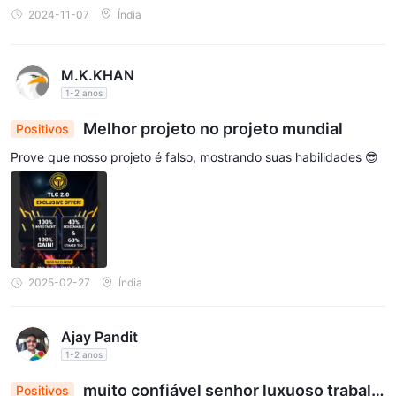
2024-11-07
Índia
M.K.KHAN
1-2 anos
Melhor projeto no projeto mundial
Positivos
Prove que nosso projeto é falso, mostrando suas habilidades 😎
2025-02-27
Índia
Ajay Pandit
1-2 anos
muito confiável senhor luxuoso trabalh
Positivos