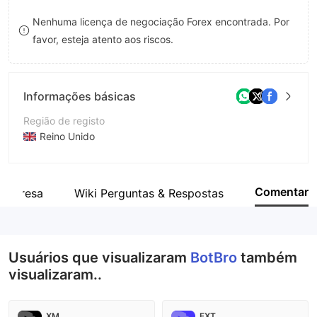
9
7
Nenhuma licença de negociação Forex encontrada. Por
favor, esteja atento aos riscos.
8
9
Informações básicas
Região de registo
Reino Unido
Anos de operação
2-5 anos
Comentar
empresa
Wiki Perguntas & Respostas
Empresa
BotBro
Usuários que visualizaram
BotBro
também
visualizaram..
XM
FXT