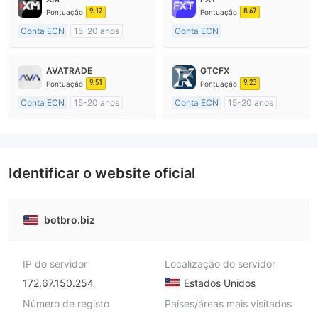
9.12
8.67
Pontuação
Pontuação
Conta ECN
15-20 anos
Conta ECN
Austrália Regulamento
Mais de 20 anos
Market Marketing (MM)
Austrália Regulamento
AVATRADE
GTCFX
Etiqueta principal MT4
Market Marketing (MM)
9.51
9.23
Pontuação
Pontuação
Etiqueta principal MT4
Conta ECN
15-20 anos
Conta ECN
15-20 anos
Austrália Regulamento
Reino Unido Regulamento
Market Marketing (MM)
Market Marketing (MM)
Etiqueta principal MT4
Etiqueta principal MT4
Identificar o website oficial
botbro.biz
IP do servidor
Localização do servidor
172.67.150.254
Estados Unidos
Número de registo
Países/áreas mais visitados