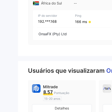
África do Sul
--
IP do servidor
Ping
192.***.168
166 ms
OnsaFX (Pty) Ltd
Usuários que visualizaram
O
Mitrade
8.57
Pontuação
15-20 anos
Austrália Regulamento
Detalhes
Market Marketing (MM)