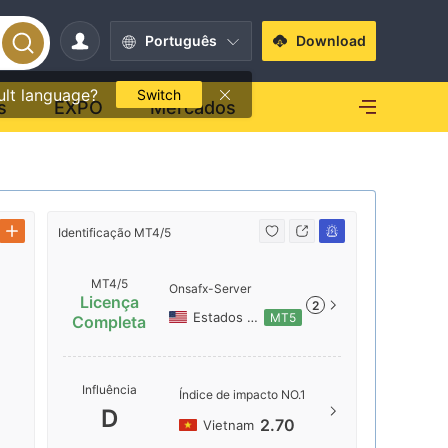
Português
Download
ult language?
Switch
s
EXPO
Mercados
Identificaç
Identificação MT4/5
MT4/5
Onsafx-Server
Licença
2
Estados Unidos
MT5
Completa
e
Nome do 
Influência
Índice de impacto NO.1
Onsafx-S
D
2.70
Vietnam
A região 
está loca