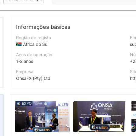
Informações básicas
Região de registo
Em
África do Sul
su
Anos de operação
Nú
1-2 anos
+2
Empresa
Si
OnsaFX (Pty) Ltd
ht
Abreviação
En
OnsaFX
EXPO
Funcionário da empresa
--