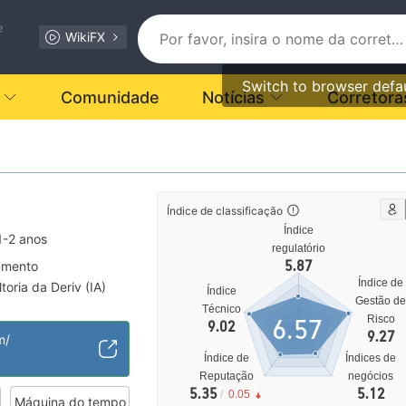
e
WikiFX
Switch to browser defa
Comunidade
Notícias
Corretora
Índice de classificação
Índice
1-2 anos
regulatório
5.87
lamento
Índice de
oria da Deriv (IA)
Índice
Gestão d
l MT5
Técnico
Risco
6.57
9.02
ionais
9.27
m/
Índice de
Índices de
Reputação
negócios
5.35
5.12
/
0.05
Máquina do tempo