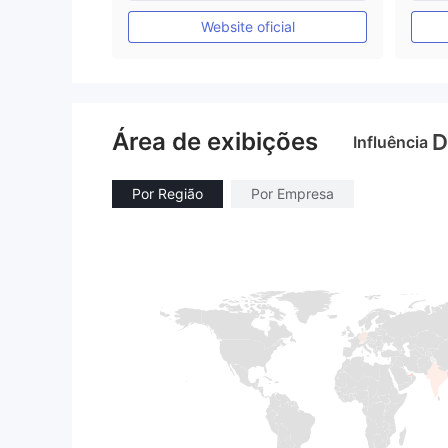
Autopesquisa
Website oficial
Área de exibições
D
Influência
Por Região
Por Empresa