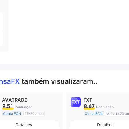
nsaFX
também visualizaram..
AVATRADE
FXT
9.51
8.67
Pontuação
Pontuação
Conta ECN
15-20 anos
Conta ECN
Mais de 20 a
Austrália Regulamento
Austrália Regulamento
Detalhes
Detalhes
Market Marketing (MM)
Market Marketing (MM)