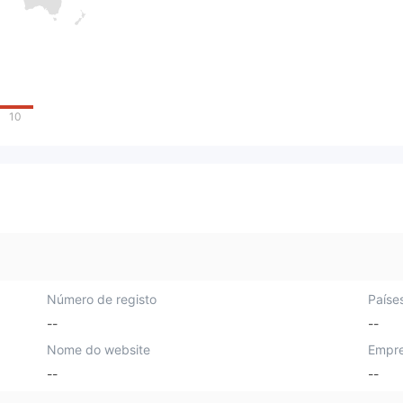
10
Número de registo
Paíse
--
--
Nome do website
Empre
--
--