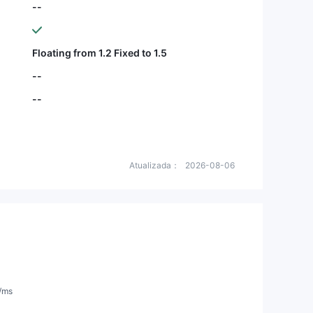
resolver meus pr
--
a eficaz no final.
Floating from 1.2 Fixed to 1.5
--
--
Atualizada：
2026-08-06
)/ms