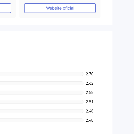
Etiqueta principal MT4
Website oficial
2.70
2.62
2.55
2.51
2.48
2.48