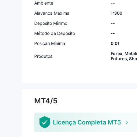
Ambiente
--
Alavanca Máxima
1:300
Depósito Mínimo
--
Método de Depósito
--
Posição Mínima
0.01
Forex, Metal
Produtos
Futures, Sh
MT4/5
Licença Completa MT5