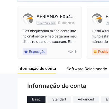
AFRIANDY FX5453
F
Indonésia
Não verificado
N
710382
Eles bloquearam minha conta inte
OnsaFX fo
ncionalmente e não pagaram meu
muito está
dinheiro quando o sacaram. Eles
ntânea de 
eram ladrões. Pedi o comprovant
mento ao 
Exposição
Positi
02-13
e do ID da transação, mas eles fic
de rapida
aram em silêncio. Não responder
o uma perg
am ao meu e-mail e não responde
ora no gera
Informação de conta
ram à minha conta.
Software Relacionado
Informação de conta
Basic
Standart
Advanced
El