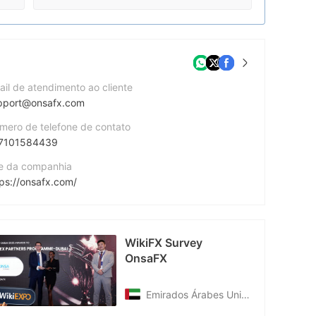
ail de atendimento ao cliente
pport@onsafx.com
mero de telefone de contato
7101584439
te da companhia
tps://onsafx.com/
dereço da companhia
26 Baker Street, Rosebank, Johannesburg, South Africa, 2196
EXPO
WikiFX Survey
OnsaFX
Emirados Árabes Unidos