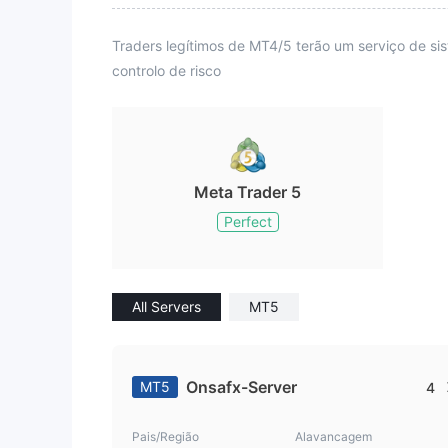
Traders legítimos de MT4/5 terão um serviço de s
controlo de risco
Meta Trader 5
Perfect
All Servers
MT5
Onsafx-Server
MT5
4
Pais/Região
Alavancagem