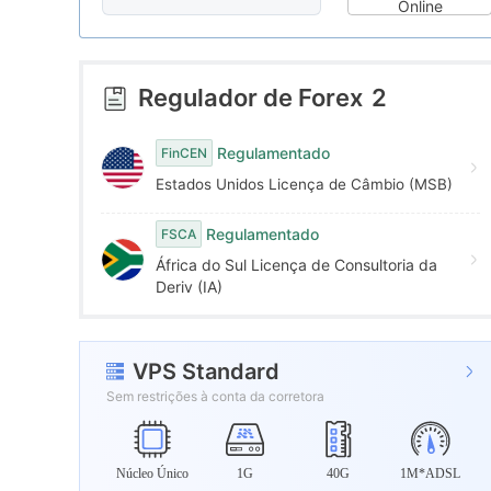
7
6
8
Online
8
7
9
Regulador de Forex
2
9
8
Regulamentado
FinCEN
Estados Unidos Licença de Câmbio (MSB)
9
Regulamentado
FSCA
África do Sul Licença de Consultoria da
Deriv (IA)
VPS Standard
Sem restrições à conta da corretora
Núcleo Único
1G
40G
1M*ADSL