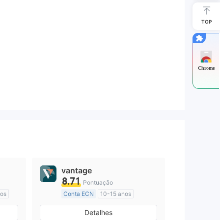
TOP
Chrome
vantage
8.71
Pontuação
nos
Conta ECN
10-15 anos
Austrália Regulamento
Detalhes
Market Marketing (MM)