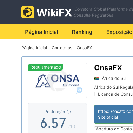
0
Corretora Global Plataforma d
0
1
Consulta Regulatória
1
0
2
Página Inicial
Ranking
Exposição
Página Inicial
-
Corretoras
-
OnsaFX
2
1
3
3
2
4
OnsaFX
Regulamentado
África do Sul
|
4
3
5
África do Sul Regu
Licença de Consult
|
5
4
6
Etiqueta principa
|
Comerciantes Reg
|
https://onsafx.co
Pontuação
6
.
5
7
Site oficial
/10
Abertura de Conta