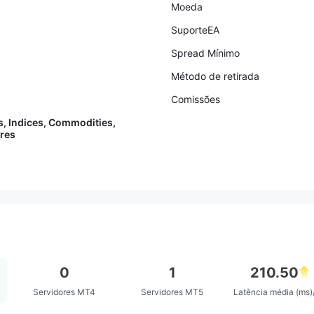
Moeda
SuporteEA
Spread Mínimo
Método de retirada
Comissões
s, Indices, Commodities,
ares
0
1
210.50
Servidores MT4
Servidores MT5
Latência média (ms