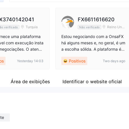
X3740142041
FX6611616620
Turquia
Reino Unid
ão verificado
Não verificado
o
rnece uma plataforma
Estou negociando com a OnsaFX
vel com execução insta
há alguns meses e, no geral, é um
negociações. O atendi
a escolha sólida. A plataforma é c
cliente também respon
onfiável e geralmente rápida o su
vos
Positivos
Yesterday 14:03
Two days ago
mente sempre que tenh
ficiente para minhas negociações
unta. Excelente Corret
diárias, enquanto suas taxas são
l.
bastante razoáveis. O suporte ao
cliente é útil e educado, embora à
Área de exibições
Identificar o website oficial
s vezes possa levar alguns minut
os para conectar durante horários
de pico.
ite