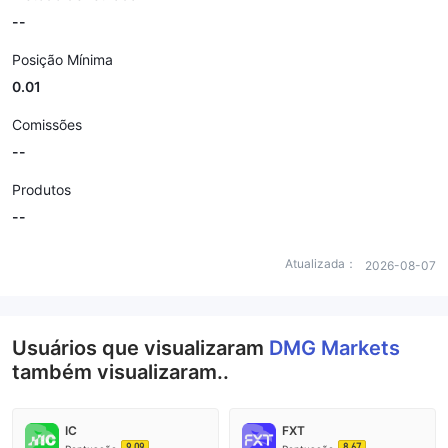
--
Posição Mínima
0.01
Comissões
--
Produtos
--
Atualizada：
2026-08-07
Usuários que visualizaram
DMG Markets
também visualizaram..
IC
FXT
9.09
8.67