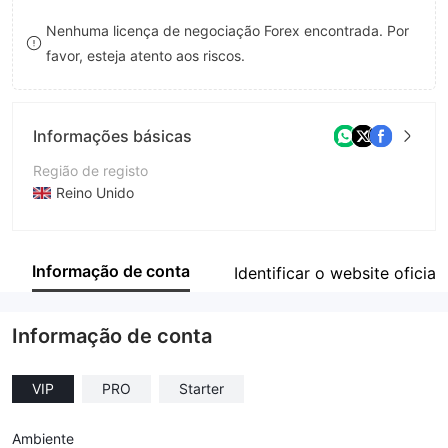
8
Nenhuma licença de negociação Forex encontrada. Por
favor, esteja atento aos riscos.
9
Informações básicas
Região de registo
Reino Unido
Anos de operação
2-5 anos
Informação de conta
Identificar o website oficial
Empresa
DMG Markets
Informação de conta
VIP
PRO
Starter
Ambiente