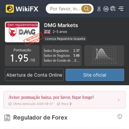
4
0
5
1
6
2
DMG Markets
Sem regulamentação
Sem regulamentação
7
3
2-5 anos
Licença Regulatória Suspeita
0
8
4
Região de negócios suspeita
Risco potencial alto
Pontuação
Índice Regulatório
2.37
1
.
9
5
Índice de Negócios
5.88
/10
Índice de Gestão de Risco
2.71
2
6
Abertura de Conta Online
Site oficial
3
7
4
8
Aviso: pontuação baixa, por favor, fique longe!
5
9
Última detecção 2026-08-07
Risco
2
6
Regulador de Forex
7