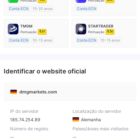
Pontuação
Pontuação
Conta ECN
15-20 anos
Conta ECN
Austrália Regulamento
Mais de 20 anos
Market Marketing (MM)
Austrália Regulamento
TMGM
STARTRADER
Etiqueta principal MT4
Market Marketing (MM)
8.61
8.56
Pontuação
Pontuação
Etiqueta principal MT4
Conta ECN
10-15 anos
Conta ECN
10-15 anos
Austrália Regulamento
Austrália Regulamento
Market Marketing (MM)
Market Marketing (MM)
Etiqueta principal MT4
Etiqueta principal MT4
Identificar o website oficial
dmgmarkets.com
IP do servidor
Localização do servidor
185.74.254.89
Alemanha
Número de registo
Países/áreas mais visitados
--
--