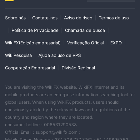
Sobre nós
|
Contate-nos
|
Aviso de risco
|
Termos de uso
|
Política de Privacidade
|
Chamada de busca
|
WikiFX(Edição empresarial)
|
Verificação Oficial
|
EXPO
|
WikiPesquisa
|
Ajuda ao uso de VPS
|
Cooperação Empresarial
|
Divisão Regional
You are visiting the WikiFX website. WikiFX Internet and its
mobile products are an enterprise information searching tool for
global users. When using WikiFX products, users should
consciously abide by the relevant laws and regulations of the
country and region where they are located.
consumer hotline：006531290538
Official Email：support@wikifx.com；
Mobile Phone Number：234 706 777 7762；61 449895363