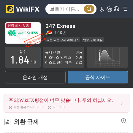
3
4
0
5
1
247 Exness
인증 되지 않음
6
2
5-10년
의문 있는 규제 라이선스
업무 구역 의심
0
7
3
잠재적 위험성이 높음
점수
규제 색인
3.04
1
.
8
4
비즈니스 인덱스
6.58
/10
리스크 관리 지수
2.32
2
9
5
온라인 개설
공식 사이트
3
6
4
7
주의:WikiFX평점이 너무 낮습니다, 주의 하십시오.
5
8
이전 검사 2026-08-06
리스크
3
6
9
외환 규제
7