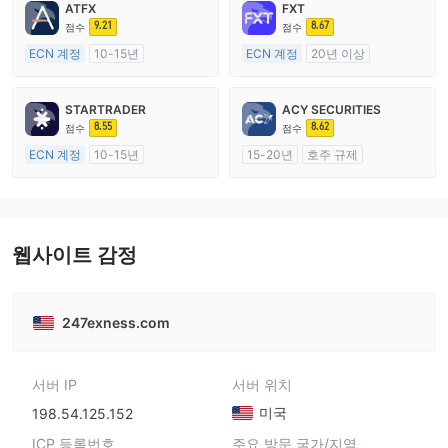
ATFX
FXT
9.21
8.67
점수
점수
ECN 계정
10-15년
ECN 계정
20년 이상
호주 규제
호주 규제
외환 거래 라이선스 (MM)
외환 거래 라이선스 (MM)
STARTRADER
ACY SECURITIES
마스터 레이블 MT4
마스터 레이블 MT4
8.55
8.62
점수
점수
ECN 계정
10-15년
15-20년
호주 규제
호주 규제
외환 거래 라이선스 (MM)
외환 거래 라이선스 (MM)
마스터 레이블 MT4
마스터 레이블 MT4
웹사이트 감정
247exness.com
서버 IP
서버 위치
미국
198.54.125.152
ICP 등록번호
주요 방문 국가/지역