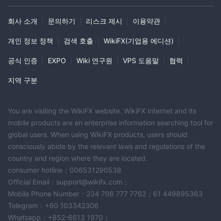
회사 소개
|
문의하기
|
리스크 제시
|
이용약관
|
개인 정보 정책
|
검색 호출
|
WikiFX(기업용 에디션)
|
공식 인증
|
EXPO
|
Wiki 연구원
|
VPS 도움말
|
협력
|
지역 구분
You are visiting the WikiFX website. WikiFX Internet and its
mobile products are an enterprise information searching tool for
global users. When using WikiFX products, users should
consciously abide by the relevant laws and regulations of the
country and region where they are located.
consumer hotline：006531290538
Official Email：support@wikifx.com；
Mobile Phone Number：234 706 777 7762；61 449895363
Telegram：+60 103342306
Whatsapp：+852-6613 1970；