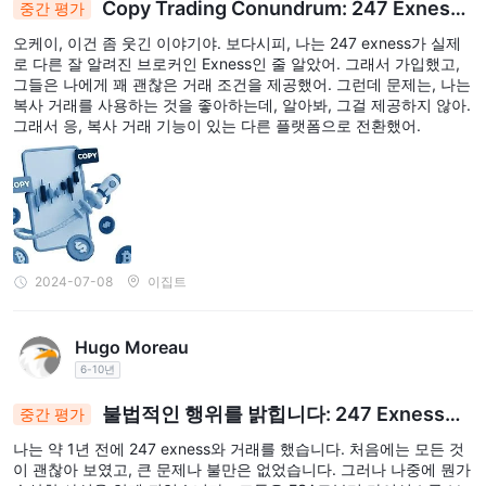
Copy Trading Conundrum: 247 Exness
중간 평가
부재는 이 브로커와의 거래가 안전하지 않음을 나타냅니다. 트레이
로의 잘못된 여정
더들은 자신의 재정 안전을 우선시하여 규제를 받고 평판이 좋은 브
오케이, 이건 좀 웃긴 이야기야. 보다시피, 나는 247 exness가 실제
로 다른 잘 알려진 브로커인 Exness인 줄 알았어. 그래서 가입했고,
로커를 선택해야 합니다.
그들은 나에게 꽤 괜찮은 거래 조건을 제공했어. 그런데 문제는, 나는
복사 거래를 사용하는 것을 좋아하는데, 알아봐, 그걸 제공하지 않아.
위험 경고
그래서 응, 복사 거래 기능이 있는 다른 플랫폼으로 전환했어.
온라인 거래는 상당한 위험을 수반하며, 투자한 자본을 모두 잃을 수
있습니다. 모든 트레이더나 투자자에게 적합하지 않습니다. 위험 요
소를 이해하고, 이 리뷰에서 제공된 정보는 회사의 서비스 및 정책의
지속적인 업데이트로 인해 변경될 수 있음을 유의하십시오. 또한, 이
리뷰가 생성된 날짜도 고려해야 할 중요한 요소일 수 있으며, 정보가
변경될 수 있습니다.
2024-07-08
이집트
Hugo Moreau
6-10년
불법적인 행위를 밝힙니다: 247 Exness의
중간 평가
가짜 FSA 라이센스 주장
나는 약 1년 전에 247 exness와 거래를 했습니다. 처음에는 모든 것
이 괜찮아 보였고, 큰 문제나 불만은 없었습니다. 그러나 나중에 뭔가