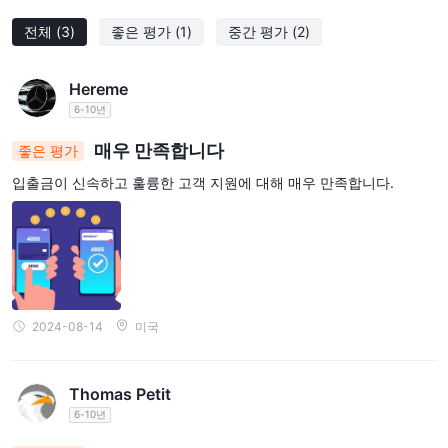
(https://www.WikiFX.com/en)를 방문하거나 WikiFX 앱을 다운로드
전체
(3)
좋은 평가
(1)
중간 평가
(2)
하여 가장 신뢰할 수 있는 브로커를 찾아보세요.
FAQs
Hereme
247 Exness은 합법적인가요?
6-10년
247 Exness의 정당성은 매우 의심스럽습니다. 해당 브로커가 다른
매우 만족합니다
좋은 평가
회사에 속한 규제 라이센스를 주장하며 접근할 수 없는 웹사이트는
입출금이 신속하고 훌륭한 고객 지원에 대해 매우 만족합니다.
잠재적인 사기 행위를 시사합니다. 트레이더들은 극도의 주의를 기
울여 이 브로커와의 거래를 피해야 합니다.
247 Exness는 초보자에게 좋은가요?
247 Exness는 초보자나 다른 트레이더들에게 권장되지 않습니다.
투명성의 부족, 의심스러운 규제 주장 및 인기 있는 거래 플랫폼의
부재로 인해 거래 활동에 적합하지 않습니다. 초보자들은 규제를 받
2024-08-14
미국
고 투명한 평판과 포괄적인 교육 자료를 갖춘 브로커를 찾아야 합니
다.
247 Exness와 거래하는 것이 안전한가요?
Thomas Petit
247 Exness와의 거래는 매우 높은 위험을 수반할 것으로 보입니다.
6-10년
규제 상태의 왜곡, 접근할 수 없는 웹사이트 및 전반적인 투명성의