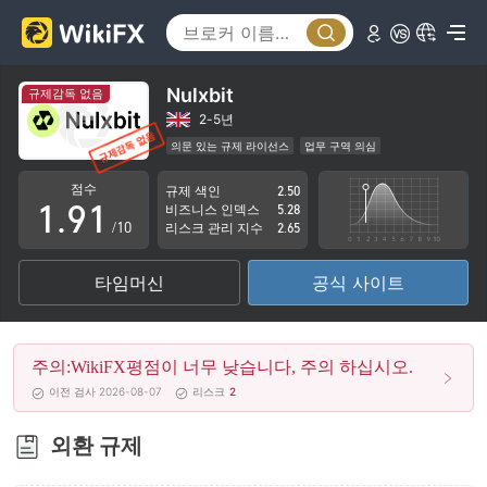
4
5
6
Nulxbit
규제감독 없음
7
2-5년
의문 있는 규제 라이선스
업무 구역 의심
0
8
0
잠재적 위험성이 높음
점수
규제 색인
2.50
1
.
9
1
비즈니스 인덱스
5.28
/10
리스크 관리 지수
2.65
2
2
타임머신
공식 사이트
3
3
4
4
주의:WikiFX평점이 너무 낮습니다, 주의 하십시오.
5
5
이전 검사 2026-08-07
리스크
2
6
6
외환 규제
7
7