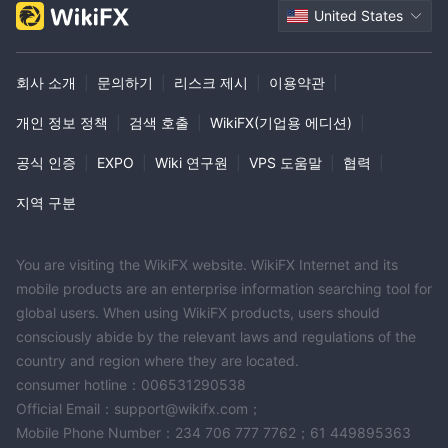
United States
회사 소개
|
문의하기
|
리스크 제시
|
이용약관
|
개인 정보 정책
|
검색 호출
|
WikiFX(기업용 에디션)
|
공식 인증
|
EXPO
|
Wiki 연구원
|
VPS 도움말
|
협력
|
지역 구분
You are visiting the WikiFX website. WikiFX Internet and its
mobile products are an enterprise information searching tool for
global users. When using WikiFX products, users should
consciously abide by the relevant laws and regulations of the
country and region where they are located.
consumer hotline：006531290538
Official Email：support@wikifx.com；
Mobile Phone Number：234 706 777 7762；61 449895363