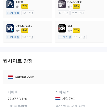
ATFX
DecodeFX
9.21
8.55
점수
점수
ECN 계정
10-15년
5-10년
호주 규제
호주 규제
외환 거래 라이선스 (MM)
외환 거래 라이선스 (MM)
마스터 레이블 MT4
VT Markets
XM
마스터 레이블 MT4
8.68
9.15
점수
점수
ECN 계정
10-15년
ECN 계정
15-20년
호주 규제
호주 규제
외환 거래 라이선스 (MM)
외환 거래 라이선스 (MM)
마스터 레이블 MT4
마스터 레이블 MT4
웹사이트 감정
nulxbit.com
서버 IP
서버 위치
네덜란드
77.37.53.120
ICP 등록번호
주요 방문 국가/지역